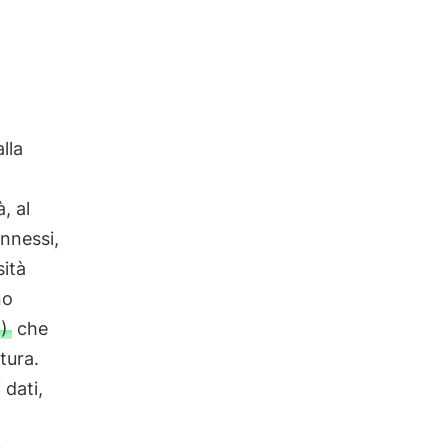
lla
, al
nnessi,
sità
no
)
che
tura.
 dati,