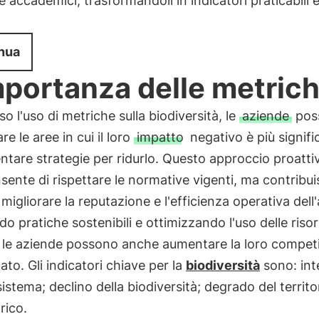
 accademici, trasformandoli in indicatori praticabili 
nua
mportanza delle metric
so l'uso di metriche sulla biodiversità, le
aziende
pos
re le aree in cui il loro
impatto
negativo è più signifi
tare strategie per ridurlo. Questo approccio proatt
sente di rispettare le normative vigenti, ma contribui
migliorare la reputazione e l'efficienza operativa dell
o pratiche sostenibili e ottimizzando l'uso delle riso
, le aziende possono anche aumentare la loro competi
ato. Gli indicatori chiave per la
biodiversità
sono: int
sistema; declino della biodiversità; degrado del territo
rico.