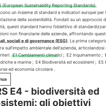
 (European Sustainability Reporting Standards)
scono un insieme di standard e indicatori europei per 
tazione della sostenibilità. Fondati su un approccio 
ità, questi standard hanno l’obiettivo di standardizzar
ioni non finanziarie delle aziende, affrontando quest
li, sociali e di governance (ESG)
. La prima categoria
a sull'impatto ambientale dell'azienda, articolandosi 
riteri:
E1 Cambiamenti climatici
;
E2 Inquinamento
;
idriche e marine
;
E4 Biodiversità ed ecosistemi
;
E5 
sorse ed economia circolare
.
nua
S E4 - biodiversità ed
sistemi: gli obiettivi