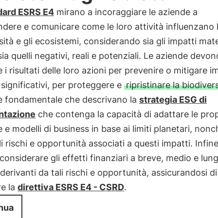
dard ESRS E4
mirano a incoraggiare le aziende a
ere e comunicare come le loro attività influenzano 
sità e gli ecosistemi, considerando sia gli impatti mate
 sia quelli negativi, reali e potenziali. Le aziende dev
 i risultati delle loro azioni per prevenire o mitigare i
 significativi, per proteggere e
ripristinare la biodiver
 è fondamentale che descrivano la
strategia ESG di
ntazione
che contenga la capacità di adattare le prop
e e modelli di business in base ai limiti planetari, nonc
li rischi e opportunità associati a questi impatti. Infine
onsiderare gli effetti finanziari a breve, medio e lun
derivanti da tali rischi e opportunità, assicurandosi di
re la
direttiva ESRS E4 - CSRD
.
nua