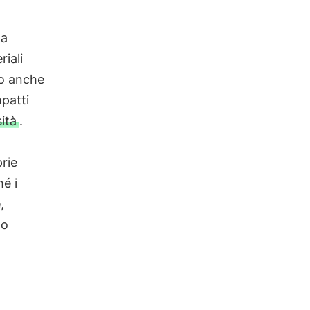
la
riali
ono anche
mpatti
sità
.
rie
hé i
,
go