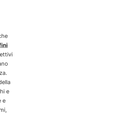
che
ini
ettivi
iano
za.
della
hi e
e e
mi,