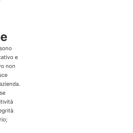
e
he
sono
cativo e
ivo non
sce
'azienda.
rse
tività
egrità
rio;