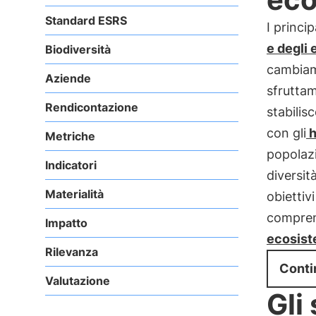
Standard ESRS
I princi
e degli
Biodiversità
cambiame
Aziende
sfruttam
Rendicontazione
stabilis
con gli
h
Metriche
popolazi
Indicatori
diversità
Materialità
obiettiv
compren
Impatto
ecosist
Rilevanza
Conti
Valutazione
Gli