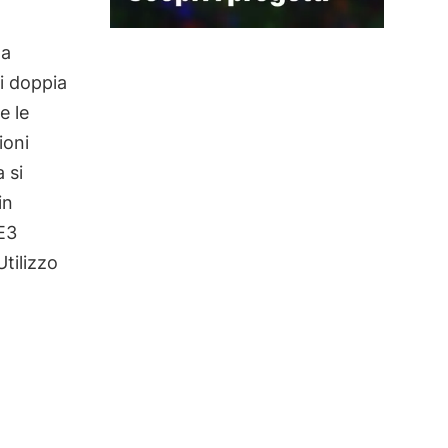
la
di doppia
e le
ioni
 si
in
E3
Utilizzo