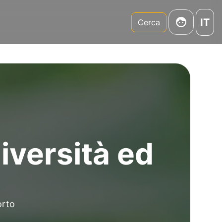
IT
m
Cerca
iversità ed
orto