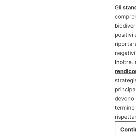
Gli
stan
comprend
biodiver
positivi
riportare
negativi
Inoltre,
rendico
strategi
principa
devono c
termine 
rispetta
Conti