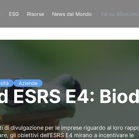
e
ESG
Risorse
News dal Mondo
Vai su 3Bee.co
sità
Aziende
d ESRS E4: Biod
i
ti di divulgazione per le imprese riguardo al loro rapp
are, gli obiettivi dell’ESRS E4 mirano a incentivare le