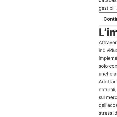
database
gestibili.
Conti
L’i
Attraver
individua
implemen
solo con
anche a 
Adottand
naturali
sul merc
dell'eco
stress id