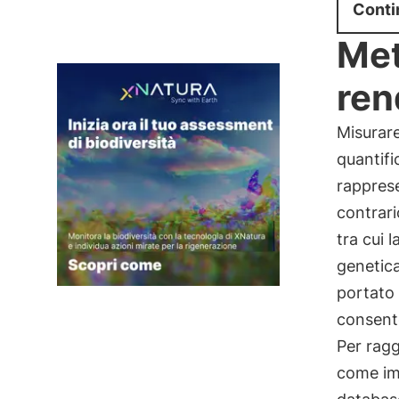
Conti
Met
ren
Misurare
quantifi
rapprese
contrar
tra cui l
genetica
portato 
consento
Per ragg
come imm