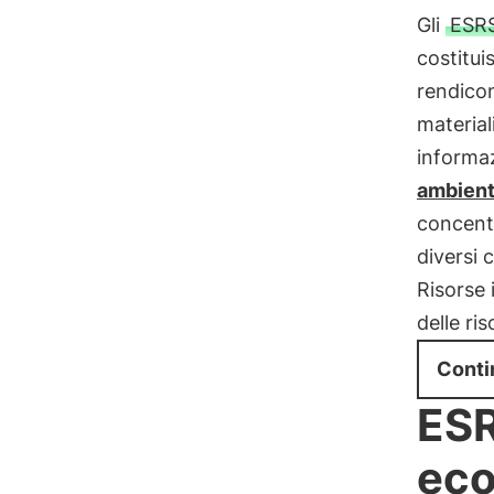
Gli
ESRS
costitui
rendicon
material
informaz
ambienta
concentr
diversi c
Risorse 
delle ri
Conti
ESR
eco