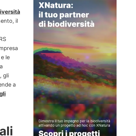
iversità
ento, il
SRS
’impresa
 e le
la
 gli
iende a
gli
ali