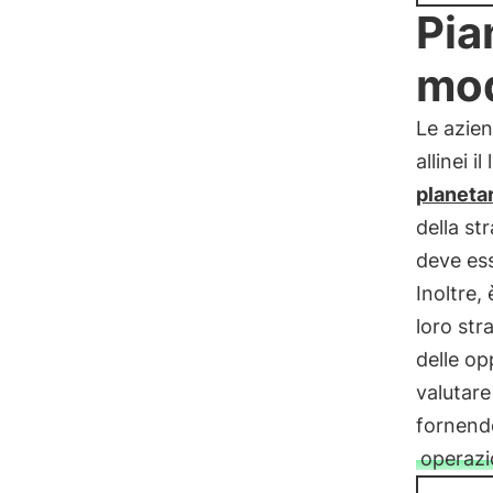
Pia
mod
Le azien
allinei il
planetar
della st
deve ess
Inoltre,
loro stra
delle op
valutare 
fornendo
operazi