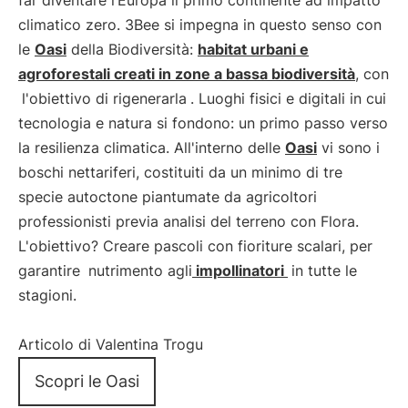
far diventare l’Europa il primo continente ad impatto
climatico zero. 3Bee si impegna in questo senso con
le
Oasi
della Biodiversità:
habitat urbani e
agroforestali creati in zone a bassa biodiversità
, con
l'obiettivo di rigenerarla
. Luoghi fisici e digitali in cui
tecnologia e natura si fondono: un primo passo verso
la resilienza climatica. All'interno delle
Oasi
vi sono i
boschi nettariferi, costituiti da un minimo di tre
specie autoctone piantumate da agricoltori
professionisti previa analisi del terreno con Flora.
L'obiettivo? Creare pascoli con fioriture scalari, per
garantire
nutrimento agli
impollinatori
in tutte le
stagioni.
Articolo di Valentina Trogu
Scopri le Oasi