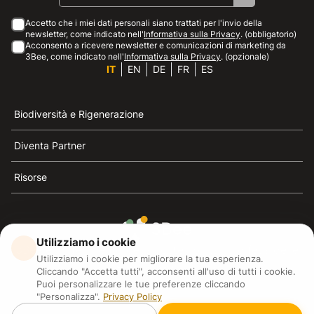
Accetto che i miei dati personali siano trattati per l'invio della
newsletter, come indicato nell'
Informativa sulla Privacy
. (obbligatorio)
Acconsento a ricevere newsletter e comunicazioni di marketing da
3Bee, come indicato nell'
Informativa sulla Privacy
. (opzionale)
IT
EN
DE
FR
ES
Biodiversità e Rigenerazione
Diventa Partner
Risorse
Utilizziamo i cookie
3Bee è il riferimento della sostenibilità, la difesa delle
Utilizziamo i cookie per migliorare la tua esperienza.
api e della biodiversità
Cliccando "Accetta tutti", acconsenti all'uso di tutti i cookie.
Puoi personalizzare le tue preferenze cliccando
"Personalizza".
Privacy Policy
3Bee S.R.L Via Pastrengo 14, 20159, Milano (MI)
P.IVA: IT09711590969