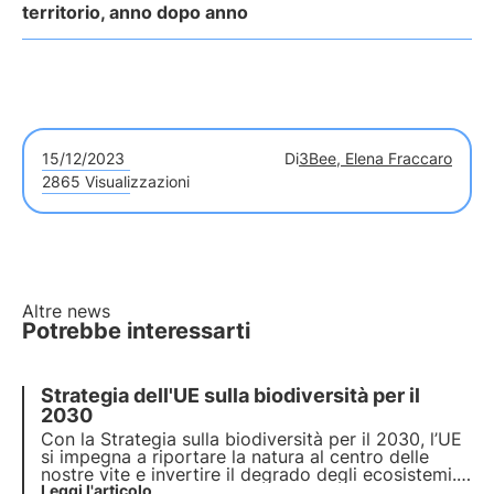
territorio, anno dopo anno
15/12/2023
Di
3Bee, Elena Fraccaro
2865 Visualizzazioni
Altre news
Potrebbe interessarti
Strategia dell'UE sulla biodiversità per il
2030
Con la Strategia sulla biodiversità per il 2030, l’UE
si impegna a
riportare la natura al centro delle
nostre vite
e invertire il degrado degli ecosistemi.
Adottando un albero nettarifero 3Bee
Leggi l'articolo
, puoi