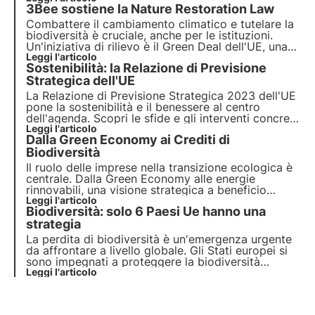
3Bee sostiene la Nature Restoration Law
contribuire a rigenerare la biodiversità per il
benessere delle persone, del clima e del pianeta.
Combattere il cambiamento climatico e tutelare la
biodiversità è cruciale, anche per le istituzioni.
Un'iniziativa di rilievo è il Green Deal dell'UE, una
roadmap completa per una crescita sostenibile.
Leggi l'articolo
Sostenibilità: la Relazione di Previsione
Oggi l'UE vota per la Nature Restoration Law, volta
a ripristinare gli habitat naturali europei
Strategica dell'UE
.
La Relazione di Previsione Strategica 2023 dell'UE
pone la sostenibilità e il benessere al centro
dell'agenda. Scopri le sfide e gli interventi concreti
proposti per promuovere una transizione verso un
Leggi l'articolo
Dalla Green Economy ai Crediti di
futuro più sostenibile e come 3Bee si inserisce in
questo contesto con il progetto Oasi.
Biodiversità
Il ruolo delle imprese nella transizione ecologica è
centrale. Dalla Green Economy alle energie
rinnovabili, una visione strategica a beneficio
dell'ambiente è sempre più importante. In questo
Leggi l'articolo
Biodiversità: solo 6 Paesi Ue hanno una
contesto si inseriscono i crediti di biodiversità, un
nuovo fondamentale strumento per le aziende.
strategia
La perdita di biodiversità è un'emergenza urgente
da affrontare a livello globale. Gli Stati europei si
sono impegnati a proteggere la biodiversità
nell’ambito della Strategia UE sulla biodiversità per
Leggi l'articolo
il 2030, ma su 27 Stati solo 6 hanno notificato alla
Commissione europea i loro impegni.