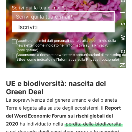
Newsletter
Scrivi qui la tua e-mail*
Iscriviti
Accetto che i miei dati personali siano trattati per l'invio della
newsletter, come indicato nell'
Informativa sulla Privacy
.
(obbligatorio)
Acconsento a ricevere newsletter e comunicazioni di marketing da
3Bee, come indicato nell'
Informativa sulla Privacy
. (opzionale)
UE e biodiversità: nascita del
Green Deal
La sopravvivenza del genere umano e del pianeta
Terra è legata alla salute degli ecosistemi. Il
Report
del Word Economic Forum sui rischi globali del
2020
ha individuato nella
perdita della biodiversità
e nel degrado degli ecosistemi proprio le maggiori