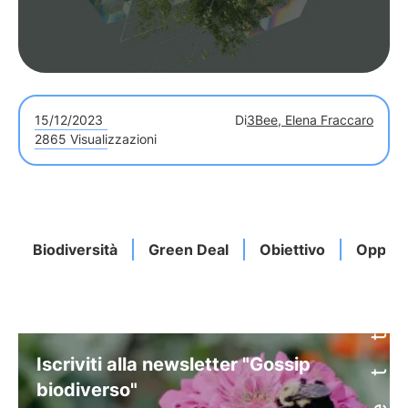
15/12/2023
Di
3Bee, Elena Fraccaro
2865 Visualizzazioni
Biodiversità
Green Deal
Obiettivo
Opport
Iscriviti alla newsletter "Gossip
biodiverso"