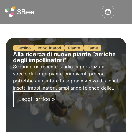
Declino
Impollinatori
Piante
Fame
Alla ricerca di nuove piante “amiche
degli impollinatori”
Secondo un recente studio la presenza di
specie di fiori e piante primaverili precoci
potrebbe aumentare la sopravvivenza di alcuni
insetti impollinatori, ampliando l’elenco delle
piante “pollinator friendly”. Scopri di più sugli
Leggi l'articolo
alleati degli impollinatori in questo articolo.