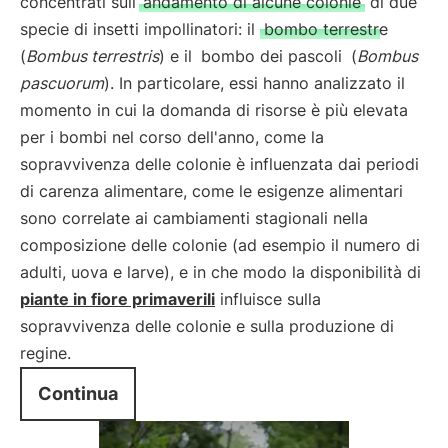
concentrati sull’
andamento di alcune colonie
di due
specie di insetti impollinatori: il
bombo terrestre
(
Bombus terrestris
) e il
bombo dei pascoli
(
Bombus
pascuorum
). In particolare, essi hanno analizzato il
momento in cui la domanda di risorse è più elevata
per i bombi nel corso dell'anno, come la
sopravvivenza delle colonie è influenzata dai periodi
di carenza alimentare, come le esigenze alimentari
sono correlate ai cambiamenti stagionali nella
composizione delle colonie (ad esempio il numero di
adulti, uova e larve), e in che modo la disponibilità di
piante in fiore primaverili
influisce sulla
sopravvivenza delle colonie e sulla produzione di
regine.
Continua