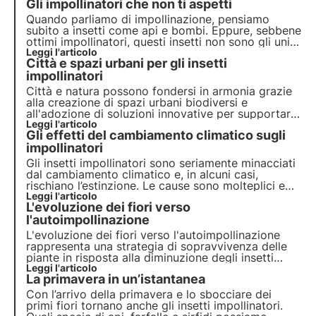
Gli impollinatori che non ti aspetti
Quando parliamo di impollinazione, pensiamo
subito a insetti come api e bombi. Eppure, sebbene
ottimi impollinatori, questi insetti non sono gli unici
a contribuire a questo importante servizio
Leggi l'articolo
Città e spazi urbani per gli insetti
ecosistemico.
impollinatori
Città e natura possono fondersi in armonia grazie
alla creazione di spazi urbani biodiversi e
all'adozione di soluzioni innovative per supportare
api e farfalle a prosperare negli ambienti urbani.
Leggi l'articolo
Gli effetti del cambiamento climatico sugli
Scopri in questo articolo come le città possono
trasformarsi in rifugi vitali per gli impollinatori.
impollinatori
Gli insetti impollinatori sono seriamente minacciati
dal cambiamento climatico e, in alcuni casi,
rischiano l’estinzione. Le cause sono molteplici e
possono coinvolgere direttamente gli insetti o
Leggi l'articolo
L'evoluzione dei fiori verso
indirettamente le piante che visitano. Ma quali
sono gli effetti? Scopriamolo in questo articolo.
l'autoimpollinazione
L'evoluzione dei fiori verso l'autoimpollinazione
rappresenta una strategia di sopravvivenza delle
piante in risposta alla diminuzione degli insetti
impollinatori. Approfondisci in questo articolo le
Leggi l'articolo
La primavera in un’istantanea
implicazioni di tale fenomeno per la biodiversità e
l'ecosistema.
Con l’arrivo della primavera e lo sbocciare dei
primi fiori tornano anche gli insetti impollinatori.