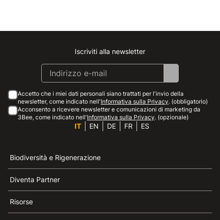
Iscriviti alla newsletter
Instagram
Facebook
Linkedin
Youtube
Accetto che i miei dati personali siano trattati per l'invio della
newsletter, come indicato nell'
Informativa sulla Privacy
. (obbligatorio)
Acconsento a ricevere newsletter e comunicazioni di marketing da
3Bee, come indicato nell'
Informativa sulla Privacy
. (opzionale)
IT
EN
DE
FR
ES
Biodiversità e Rigenerazione
Diventa Partner
Risorse