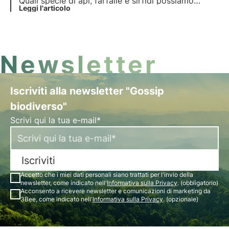
Quali specie di api, farfalle e sirfidi possiamo
incontrare tra marzo e aprile? Impariamo ad
Leggi l'articolo
osservare e riconoscerne alcune.
Newsletter
Iscriviti alla newsletter "Gossip
biodiverso"
Scrivi qui la tua e-mail*
Iscriviti
Accetto che i miei dati personali siano trattati per l'invio della
newsletter, come indicato nell'
Informativa sulla Privacy
. (obbligatorio)
Acconsento a ricevere newsletter e comunicazioni di marketing da
3Bee, come indicato nell'
Informativa sulla Privacy
. (opzionale)