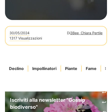
30/05/2024
Di
3Bee, Chiara Pertile
1317 Visualizzazioni
Declino
Impollinatori
Piante
Fame
Sim
Iscriviti alla newsletter "Gossip
biodiverso"