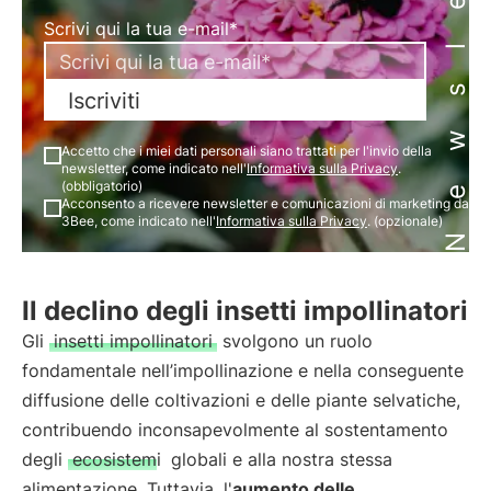
Newsletter
Scrivi qui la tua e-mail*
Iscriviti
Accetto che i miei dati personali siano trattati per l'invio della
newsletter, come indicato nell'
Informativa sulla Privacy
.
(obbligatorio)
Acconsento a ricevere newsletter e comunicazioni di marketing da
3Bee, come indicato nell'
Informativa sulla Privacy
. (opzionale)
Il declino degli insetti impollinatori
Gli
insetti impollinatori
svolgono un ruolo
fondamentale nell’impollinazione e nella conseguente
diffusione delle coltivazioni e delle piante selvatiche,
contribuendo inconsapevolmente al sostentamento
degli
ecosistemi
globali e alla nostra stessa
alimentazione. Tuttavia, l'
aumento delle