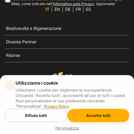
3Bee, come indicato nell'
Informativa sulla Privacy
. (opzionale)
IT
EN
DE
FR
ES
Biodiversità e Rigenerazione
Diventa Partner
Risorse
Utilizziamo i cookie
3Bee è il riferimento della sostenibilità, la difesa delle
Utilizziamo i cookie per migliorare la tua esperienza.
api e della biodiversità
Cliccando "Accetta tutti", acconsenti all'uso di tutti i cookie.
Puoi personalizzare le tue preferenze cliccando
"Personalizza".
Privacy Policy
3Bee S.R.L Via Pastrengo 14, 20159, Milano (MI)
P.IVA: IT09711590969
Rifiuta tutti
Accetta tutti
3Bee GmbHSede legale: Oranienburger Straße 23, 10178
BerlinHR number: 256594
Copyright
2026
3Bee - All rights reserved.
Personalizza