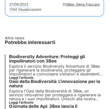
27/06/2023
Di
3Bee, Elena Fraccaro
1744 Visualizzazioni
Altre news
Potrebbe interessarti
Biodiversity Adventure: Proteggi gli
Impollinatori con 3Bee
Esplora il servizio Biodiversity Adventure di 3Bee
per
rigenerare la biodiversità
, proteggere gli
impollinatori
e coinvolgere
visitatori
e
dipendenti
nel tuo stabilimento. Agisci ora per un futuro
Leggi l'articolo
Oasi della Biodiversità: L'innovazione per la
sostenibile!
natura
Esplora l'Oasi della Biodiversità di 3Bee, un
servizio innovativo per proteggere e
rigenerare la
natura e i suoi impollinatori
. Unisciti alla nostra
mission e scopri come la
Leggi l'articolo
tecnologia
e la
Giornata delle Api: 3Bee lancia il
biodiversità
si incontrano per creare un
futuro
più