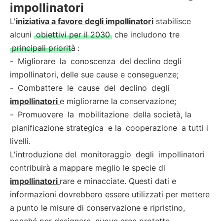
impollinatori
L'
iniziativa a favore degli impollinatori
stabilisce
alcuni
obiettivi per il 2030
che includono tre
principali priorità
:
-
Migliorare
la
conoscenza
del declino degli
impollinatori, delle sue cause e conseguenze;
-
Combattere
le
cause
del
declino
degli
impollinatori
e migliorarne la conservazione;
-
Promuovere
la
mobilitazione
della società, la
pianificazione strategica
e la
cooperazione
a tutti i
livelli.
L'introduzione del
monitoraggio
degli
impollinatori
contribuirà a mappare meglio le specie di
impollinatori
rare e minacciate. Questi dati e
informazioni dovrebbero essere utilizzati per mettere
a punto le misure di conservazione e ripristino,