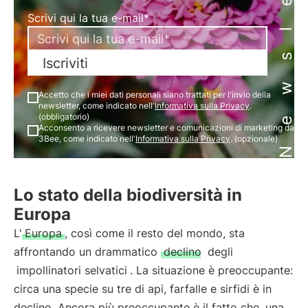
Newsletter
Scrivi qui la tua e-mail*
Iscriviti
Accetto che i miei dati personali siano trattati per l'invio della
newsletter, come indicato nell'
Informativa sulla Privacy
.
(obbligatorio)
Acconsento a ricevere newsletter e comunicazioni di marketing da
3Bee, come indicato nell'
Informativa sulla Privacy
. (opzionale)
Lo stato della biodiversità in
Europa
L'
Europa
, così come il resto del mondo, sta
affrontando un drammatico
declino
degli
impollinatori selvatici
. La situazione è preoccupante:
circa una specie su tre di api, farfalle e sirfidi è in
declino. Ancora più preoccupante è il fatto che
una