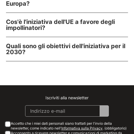
Europa?
Cos'è l'iniziativa dell'UE a favore degli
impollinatori?
Quali sono gli obiettivi dell'iniziativa per il
2030?
Iscriviti alla newsletter
Instagram
Facebook
Linkedin
Youtube
Accetto che i miei dati personali siano trattati per l'invio della
newsletter, come indicato nell'
Informativa sulla Privacy
. (obbligatorio)
Acconsento a ricevere newsletter e comunicazioni di marketing da