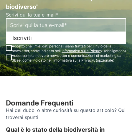
biodiverso"
Scrivi qui la tua e-mail*
Iscriviti
Accetto che i miei dati personali siano trattati per l'invio della
newsletter, come indicato nell'
Informativa sulla Privacy
. (obbligatorio)
Acconsento a ricevere newsletter e comunicazioni di marketing da
3Bee, come indicato nell'
Informativa sulla Privacy
. (opzionale)
Domande Frequenti
Hai dei dubbi o altre curiosità su questo articolo? Qui
troverai spunti
Qual è lo stato della biodiversità in