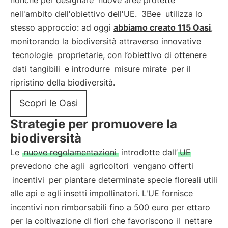
nonché per designare
nuove aree protette
nell'ambito dell'obiettivo dell'UE.
3Bee
utilizza lo
stesso approccio: ad oggi
abbiamo creato 115 Oasi
,
monitorando la biodiversità attraverso innovative
tecnologie
proprietarie, con l’obiettivo di ottenere
dati tangibili
e introdurre
misure mirate
per il
ripristino della biodiversità.
Scopri le Oasi
Strategie per promuovere la
biodiversità
Le
nuove regolamentazioni
introdotte dall’
UE
prevedono che agli
agricoltori
vengano offerti
incentivi
per piantare determinate specie floreali utili
alle api e agli insetti impollinatori. L'UE fornisce
incentivi non rimborsabili fino a 500 euro per ettaro
per la coltivazione di fiori che favoriscono il
nettare