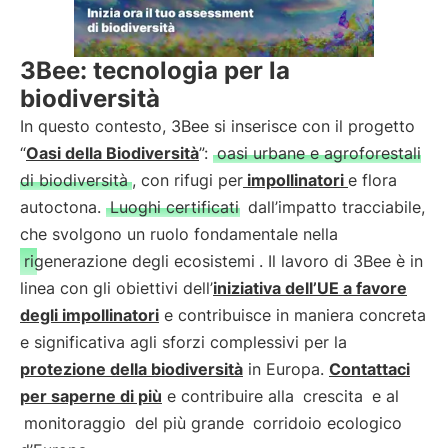
3Bee: tecnologia per la
biodiversità
In questo contesto, 3Bee si inserisce con il progetto
“
Oasi della Biodiversità
”:
oasi urbane e agroforestali
di biodiversità
, con rifugi per
impollinatori
e flora
autoctona.
Luoghi certificati
dall’impatto tracciabile,
che svolgono un ruolo fondamentale nella
rigenerazione degli ecosistemi
. Il lavoro di 3Bee è in
linea con gli obiettivi dell’
iniziativa dell’UE a favore
degli impollinatori
e contribuisce in maniera concreta
e significativa agli sforzi complessivi per la
protezione della biodiversità
in Europa.
Contattaci
per saperne di più
e contribuire alla
crescita
e al
monitoraggio
del più grande
corridoio ecologico