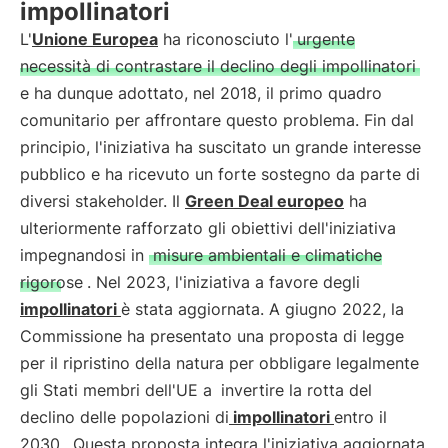
impollinatori
L'
Unione Europea
ha riconosciuto l'
urgente
necessità di contrastare il declino degli impollinatori
e ha dunque adottato, nel 2018, il primo quadro
comunitario per affrontare questo problema. Fin dal
principio, l'iniziativa ha suscitato un grande interesse
pubblico e ha ricevuto un forte sostegno da parte di
diversi stakeholder. Il
Green Deal europeo
ha
ulteriormente rafforzato gli obiettivi dell'iniziativa
impegnandosi in
misure ambientali e climatiche
rigorose
. Nel 2023, l'iniziativa a favore degli
impollinatori
è stata aggiornata. A giugno 2022, la
Commissione ha presentato una proposta di legge
per il ripristino della natura per obbligare legalmente
gli Stati membri dell'UE a
invertire la rotta del
declino delle popolazioni di
impollinatori
entro il
2030
. Questa proposta integra l'iniziativa aggiornata