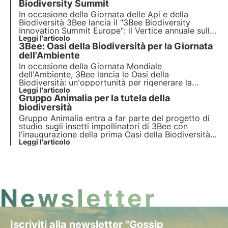
verde per le aziende e il pianeta.
Biodiversity Summit
In occasione della
Giornata delle Api e della
Biodiversità
3Bee lancia il
"3Bee Biodiversity
Innovation Summit Europe"
: il Vertice annuale sulla
biodiversità per definire i
Leggi l'articolo
tre pilastri del 2023
3Bee: Oasi della Biodiversità per la Giornata
nell'approccio alla tutela della biodiversità nelle
imprese e nell'economia internazionale.
dell'Ambiente
In occasione della Giornata Mondiale
dell'Ambiente, 3Bee lancia le
Oasi della
Biodiversità
: un'opportunità per rigenerare la
natura
Leggi l'articolo
e preservare gli
impollinatori
. Unisciti a noi
Gruppo Animalia per la tutela della
e scopri come la nostra missione combina
tecnologia
biodiversità
all'avanguardia e
impegno ambientale
.
Gruppo Animalia entra a far parte del progetto di
studio sugli insetti impollinatori di 3Bee con
l'inaugurazione della prima Oasi della Biodiversità,
costituita da 200 alberi nettariferi dislocati in tre
Leggi l'articolo
regioni italiane. L'intervista a Silvia Siviero,
Marketing & Customer Experience Manager.
Newsletter
Iscriviti alla newsletter "Gossip