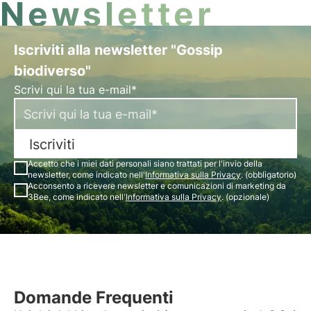
Newsletter
Iscriviti alla newsletter "Gossip
biodiverso"
Scrivi qui la tua e-mail*
Iscriviti
Accetto che i miei dati personali siano trattati per l'invio della
newsletter, come indicato nell'
Informativa sulla Privacy
. (obbligatorio)
Acconsento a ricevere newsletter e comunicazioni di marketing da
3Bee, come indicato nell'
Informativa sulla Privacy
. (opzionale)
Domande Frequenti