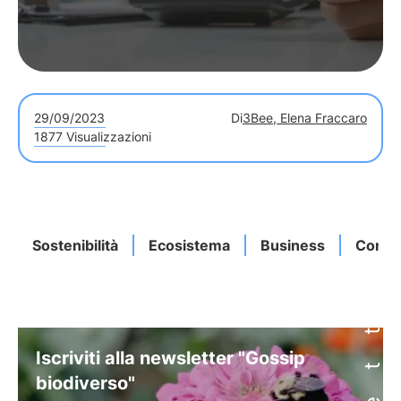
29/09/2023
Di
3Bee, Elena Fraccaro
1877 Visualizzazioni
Sostenibilità
Ecosistema
Business
Compet
Iscriviti alla newsletter "Gossip
biodiverso"