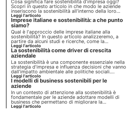
Cosa significa fare sostenibilità d'impresa oggi?
Scopri in questo articolo in che modo le aziende
inseriscono la sostenibilità all'interno della loro
strategia, dall'analisi di materialità al calcolo degli
Leggi l'articolo
Imprese italiane e sostenibilità: a che punto
impatti, e il loro ruolo nel raggiungimento degli
obiettivi dell'Agenda 2030.
siamo?
Qual è l'approccio delle imprese italiane alla
sostenibilità? In questo articolo analizzeremo, a
partire da alcuni studi e ricerche, come la
sostenibilità stia diventando una leva strategica
Leggi l'articolo
La sostenibilità come driver di crescita
per il business, contribuendo a gestire i rischi e
ridurre i costi.
aziendale
La sostenibilità è una componente essenziale nella
strategia d'impresa e influenza decisioni che vanno
dall'impatto ambientale alle politiche sociali.
Questo articolo esplora il ruolo della sostenibilità
Leggi l'articolo
I modelli di business sostenibili per le
nel panorama economico, con riferimento ai trend
emergenti tra consumatori e aziende italiane.
aziende
In un contesto di attenzione alla sostenibilità è
fondamentale per le aziende adottare modelli di
business che permettano di migliorare la
reputazione e la posizione competitiva sul
Leggi l'articolo
mercato. L’obiettivo è crescere economicamente
mentre si genera un impatto positivo sull’ambiente
e le persone.