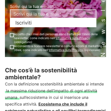
Newsletter
Scrivi qui la tua e-mail*
Iscriviti
Accetto che i miei dati personali siano trattati per l'invio della
newsletter, come indicato nell'
Informativa sulla Privacy
.
(obbligatorio)
Acconsento a ricevere newsletter e comunicazioni di marketing da
3Bee, come indicato nell'
Informativa sulla Privacy
. (opzionale)
Che cos’è la sostenibilità
ambientale?
Con la definizione sostenibilità ambientale si intende
la massima riduzione dell’impatto di ogni attività
umana
sull’ecosistema in cui si inserisce una
specifica attività.
Ecosistema che include il
patrimonio naturalistico e gli equilibri termodinamici