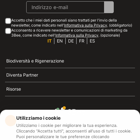
Accetto che i miei dati personali siano trattati per l'invio della
newsletter, come indicato nell'
Informativa sulla Privacy
. (obbligatorio)
Acconsento a ricevere newsletter e comunicazioni di marketing da
3Bee, come indicato nell'
Informativa sulla Privacy
. (opzionale)
IT
EN
DE
FR
ES
Biodiversità e Rigenerazione
Diventa Partner
Risorse
Utilizziamo i cookie
3Bee è il riferimento della sostenibilità, la difesa delle
Utilizziamo i cookie per migliorare la tua esperienza.
api e della biodiversità
Cliccando "Accetta tutti", acconsenti all'uso di tutti i cookie.
Puoi personalizzare le tue preferenze cliccando