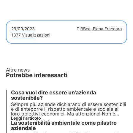
29/09/2023
Di
3Bee, Elena Fraccaro
1877 Visualizzazioni
Altre news
Potrebbe interessarti
Cosa vuol dire essere un’azienda
sostenibile?
Sempre più aziende dichiarano di essere sostenibili
e di anteporre il
rispetto ambientale e sociale
ai
loro obiettivi economici. Ma attenzione! Non è
tutto oro quel che luccica. Serve molto più di
Leggi l'articolo
La sostenibilità ambientale come pilastro
qualche
saltuaria azione “green”
e di una
comunicazione efficace per definirsi un’azienda
aziendale
sostenibile.