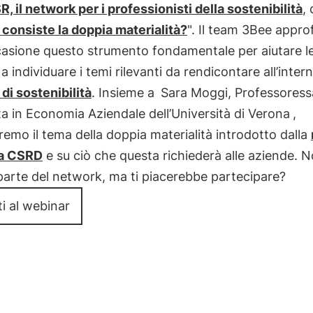
R, il network per i professionisti della sostenibilità
, 
 consiste la doppia materialità?
". Il team 3Bee appro
casione questo strumento fondamentale per aiutare l
a individuare i temi rilevanti da rendicontare all’inter
 di sostenibilità
. Insieme a
Sara Moggi, Professoress
a in Economia Aziendale dell’Università di Verona
,
emo il tema della doppia materialità introdotto dalla
va CSRD
e su ciò che questa richiederà alle aziende. N
arte del network, ma ti piacerebbe partecipare?
iti al webinar