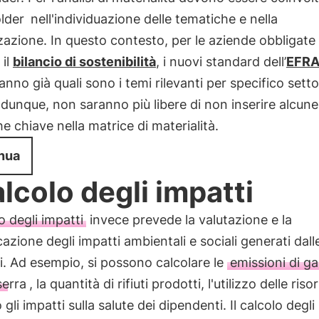
lder
nell'individuazione delle tematiche e nella
zzazione. In questo contesto, per le aziende obbligate
 il
bilancio di sostenibilità
, i nuovi standard dell’
EFR
anno già quali sono i temi rilevanti per specifico setto
dunque, non saranno più libere di non inserire alcune
e chiave nella matrice di materialità.
nua
calcolo degli impatti
o degli impatti
invece prevede la valutazione e la
cazione degli impatti ambientali e sociali generati dalle
i. Ad esempio, si possono calcolare le
emissioni di ga
serra
, la quantità di rifiuti prodotti, l'utilizzo delle riso
 gli impatti sulla salute dei dipendenti. Il calcolo degli