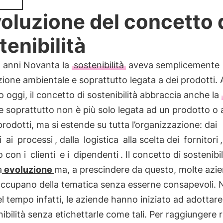
voluzione del concetto 
tenibilità
i anni Novanta la
sostenibilità
aveva semplicemente
ione ambientale e soprattutto legata a dei prodotti. 
o oggi, il concetto di sostenibilità abbraccia anche la
e soprattutto non è più solo legata ad un prodotto o 
 prodotti, ma si estende su tutta l’organizzazione: dai
i
ai
processi
, dalla
logistica
alla scelta dei
fornitori
o con i
clienti
e i
dipendenti
. Il concetto di sostenibil
a
evoluzione
ma, a prescindere da questo, molte azi
occupano della tematica senza esserne consapevoli. 
l tempo infatti, le aziende hanno iniziato ad adottar
nibilità senza etichettarle come tali. Per raggiungere ri