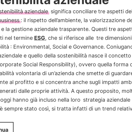
stenibilità aziendale
significa conciliare tre aspetti d
business
: il rispetto dell’ambiente, la valorizzazione de
e la gestione aziendale trasparente. Questi tre aspet
ti nel termine
ESG
, che si riferisce alle
tre dimensioni
lità
: Environmental, Social e Governance. Coniugand
iendale e quello della sostenibilità nasce il concetto 
rporate Social Responsibility), ovvero quella forma d
bilità volontaria di un’azienda che smette di guardar
e al profitto e si concentra anche sugli impatti ambi
generati dalle proprie attività. A questo proposito, mol
oggi hanno già incluso nella loro
strategia aziendale
 sempre stato così, si tratta infatti di un trend rela
nua