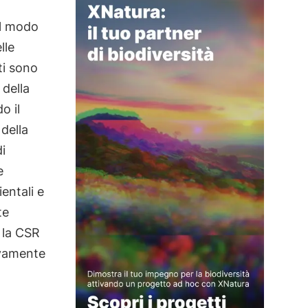
el modo
lle
ti sono
 della
o il
della
i
e
entali e
te
la CSR
tivamente