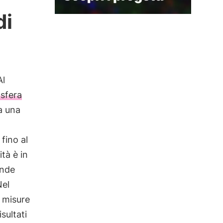
di
Al
sfera
a una
, fino al
ità è in
ende
Nel
e misure
sultati