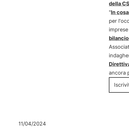
della CS
"
In cosa
per l'oc
imprese 
bilancio
Associat
indagher
Diretti
ancora p
Iscriv
11/04/2024