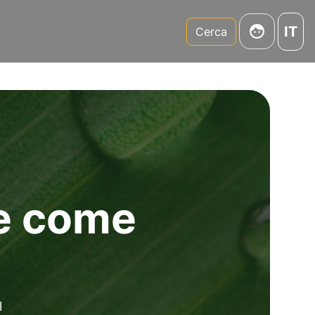
IT
m
Cerca
le come
l