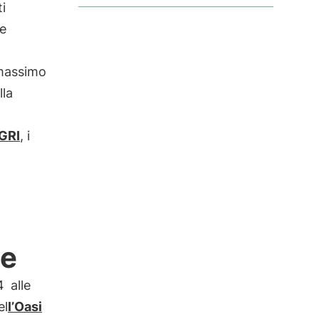
i
 e
 massimo
lla
GRI
, i
ee
4
alle
el
l’Oasi