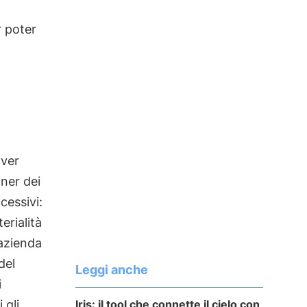
r poter
aver
ner dei
cessivi:
terialità
'azienda
del
Leggi anche
i
Iris: il tool che connette il cielo con
 gli