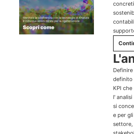
concreti
sostenib
contabil
supporto
Conti
L'an
Definir
definito
KPI che 
l'
analisi
si conce
e per gl
settore,
stakehol