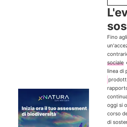
L'e
sos
Fino agl
un'accez
contrari
sociale
linea di
prodott
rapport
continu
oggi si 
corso de
di soste