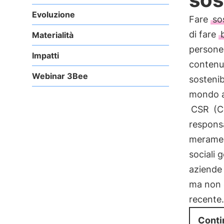
Evoluzione
Fare
so
di fare
Materialità
persone 
Impatti
contenu
Webinar 3Bee
sostenibi
mondo az
CSR
(Co
responsa
merament
sociali 
aziende 
ma non è
recente.
Conti