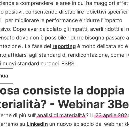
azienda a comprendere le aree in cui ha maggiori effett
 o positivi, consentendo di stabilire
obiettivi specifici
li
per migliorare le performance e ridurre l'impatto
ivo. Dopo aver calcolato gli impatti, averli ridotti al
sato dove non è possibile ridurre bisogna passare a
ntazione
. La fase del
reporting
è molto delicata ed è
ato affidarsi agli standard di rendicontazione, come i
i nuovi standard europei
ESRS
.
nua
cosa consiste la doppia
erialità? - Webinar 3B
erne di più sull’
analisi di materialità
? Il
23 aprile 202
terremo su
LinkedIn
un nuovo episodio del webinar d