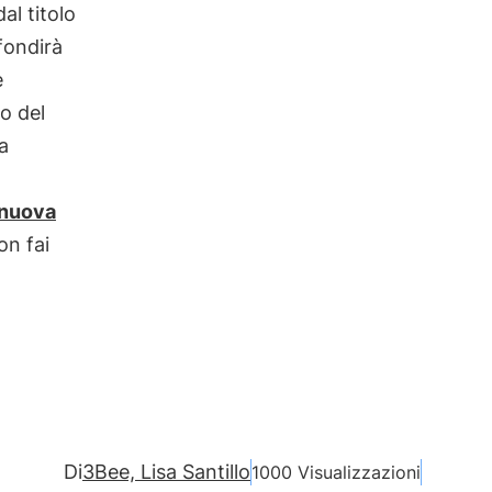
dal titolo
fondirà
e
no del
a
nuova
on fai
Di
3Bee, Lisa Santillo
1000 Visualizzazioni