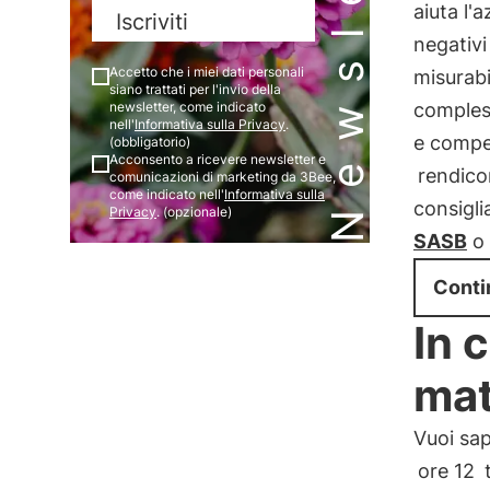
Newsletter
aiuta l'
Iscriviti
negativi
Accetto che i miei dati personali
misurabi
siano trattati per l'invio della
compless
newsletter, come indicato
nell'
Informativa sulla Privacy
.
e compen
(obbligatorio)
Acconsento a ricevere newsletter e
rendico
comunicazioni di marketing da 3Bee,
come indicato nell'
Informativa sulla
consigli
Privacy
. (opzionale)
SASB
o 
Conti
In 
mat
Vuoi sap
ore 12