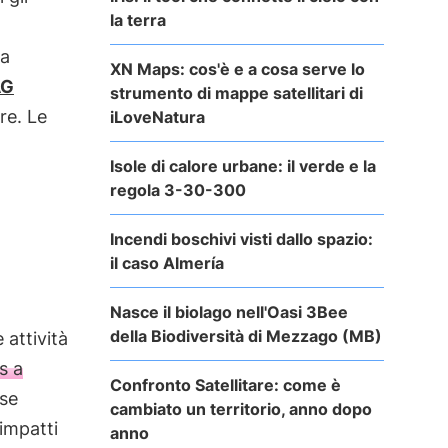
la terra
 a
XN Maps: cos'è e a cosa serve lo
AG
strumento di mappe satellitari di
re. Le
iLoveNatura
Isole di calore urbane: il verde e la
regola 3-30-300
Incendi boschivi visti dallo spazio:
il caso Almería
Nasce il biolago nell'Oasi 3Bee
della Biodiversità di Mezzago (MB)
 attività
s a
Confronto Satellitare: come è
rse
cambiato un territorio, anno dopo
 impatti
anno