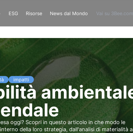
e
ESG
Risorse
News dal Mondo
Vai su 3Bee.co
tà
impatti
bilità ambienta
iendale
presa oggi? Scopri in questo articolo in che modo le
interno della loro strategia, dall'analisi di materialità a