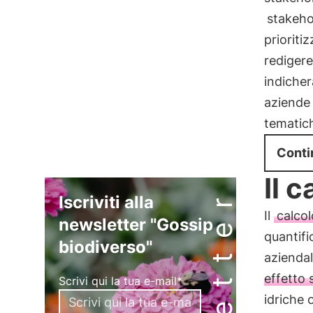
stakeho
prioriti
redigere
indicher
aziende 
tematich
Conti
Il 
Iscriviti alla
Il
calcol
newsletter "Gossip
quantifi
biodiverso"
aziendal
effetto 
Scrivi qui la tua e-mail*
idriche o