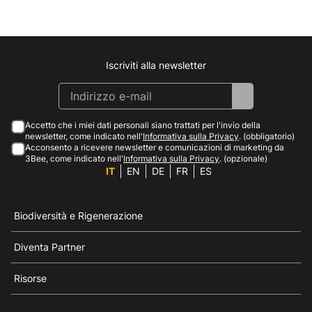
Iscriviti alla newsletter
Instagram
Facebook
Linkedin
Youtube
Accetto che i miei dati personali siano trattati per l'invio della
newsletter, come indicato nell'
Informativa sulla Privacy
. (obbligatorio)
Acconsento a ricevere newsletter e comunicazioni di marketing da
3Bee, come indicato nell'
Informativa sulla Privacy
. (opzionale)
IT
EN
DE
FR
ES
Biodiversità e Rigenerazione
Diventa Partner
Risorse