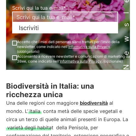
Newsletter
Scrivi qui la tua e-mail*
Iscriviti
Accetto che i miei dati personali siano trattati per l'invio della
newsletter, come indicato nell'
Informativa sulla Privacy
.
(obbligatorio)
Acconsento a ricevere newsletter e comunicazioni di marketing da
3Bee, come indicato nell'
Informativa sulla Privacy
. (opzionale)
Biodiversità in Italia: una
ricchezza unica
Una delle regioni con maggiore
biodiversità
al
mondo. L’
Italia
conta metà delle specie vegetali e
circa un terzo di quelle animali presenti in Europa. La
varietà degli habitat
della Penisola, per
conformazione del territorio, estensione geografica e