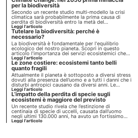
3Bee può contribuire alla creazione del più grande
corridoio ecologico d'Europa.
per la biodiversità
Secondo un recente studio multi-modello la crisi
climatica sarà probabilmente la prima causa di
perdita di biodiversità entro la metà del
ventunesimo secolo. Leggi di più sulle cause della
Leggi l'articolo
Tutelare la biodiversità: perché è
perdita di biodiversità.
necessario?
La biodiversità è fondamentale per l'equilibrio
ecologico del nostro pianeta. Scopri in questo
articolo l'importanza dei servizi ecosistemici che
offre, il costo della sua perdita e le strategie
Leggi l'articolo
Le zone costiere: ecosistemi tanto belli
essenziali per la sua conservazione.
quanto fragili
Attualmente il pianeta è sottoposto a diversi stress
dovuti alla presenza dell’uomo e a tutti i danni che i
disturbi antropici causano da diversi anni. Le
spiagge, in particolare, sono tra gli ecosistemi più
Leggi l'articolo
L’impatto della perdita di specie sugli
danneggiati, motivo per il quale la biodiversità a
esse associata è gravemente a rischio.
ecosistemi è maggiore del previsto
Un recente studio rivela che l’estinzione di
centinaia di specie di uccelli, causata dall’uomo
negli ultimi 130.000 anni, ha avuto un fortissimo
impatto sull’ambiente. Di fronte alla grande perdita
Leggi l'articolo
di biodiversità attuale causata delle attività umane,
è urgente invertire tale tendenza.