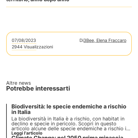
07/08/2023
Di
3Bee, Elena Fraccaro
2944 Visualizzazioni
Altre news
Potrebbe interessarti
Biodiversità: le specie endemiche a rischio
in Italia
La biodiversità in Italia è a rischio, con habitat in
declino e specie in pericolo. Scopri in questo
articolo alcune delle specie endemiche a rischio in
Italia e come il progetto Oasi della Biodiversità di
Leggi l'articolo
Climate Change: nel 2050 prima minaccia