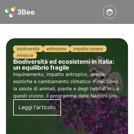
biodiversità
estinzione
impatto umano
minacce
Biodiversità ed ecosistemi in Italia:
un equilibrio fragile
Inquinamento, impatto antropico, specie
esotiche e cambiamento climatico minacciano
la salute di animali, piante e degli habitat in cui
questi vivono. Il programma delle Nazioni Unite
entro il 2030 prevede protezione e ripristino.
Leggi l'articolo
Ma servono azioni puntuali.