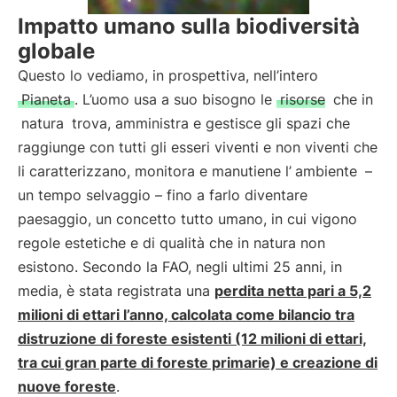
Impatto umano sulla biodiversità
globale
Questo lo vediamo, in prospettiva, nell’intero
Pianeta
. L’uomo usa a suo bisogno le
risorse
che in
natura
trova, amministra e gestisce gli spazi che
raggiunge con tutti gli esseri viventi e non viventi che
li caratterizzano, monitora e manutiene l’
ambiente
–
un tempo selvaggio – fino a farlo diventare
paesaggio, un concetto tutto umano, in cui vigono
regole estetiche e di qualità che in natura non
esistono. Secondo la FAO, negli ultimi 25 anni, in
media, è stata registrata una
perdita netta pari a 5,2
milioni di ettari l’anno, calcolata come bilancio tra
distruzione di foreste esistenti (12 milioni di ettari,
tra cui gran parte di foreste primarie) e creazione di
nuove foreste
.