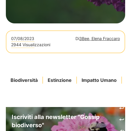
07/08/2023
Di
3Bee, Elena Fraccaro
2944 Visualizzazioni
Biodiversità
Estinzione
Impatto Umano
M
Iscriviti alla newsletter "Gossip
biodiverso"