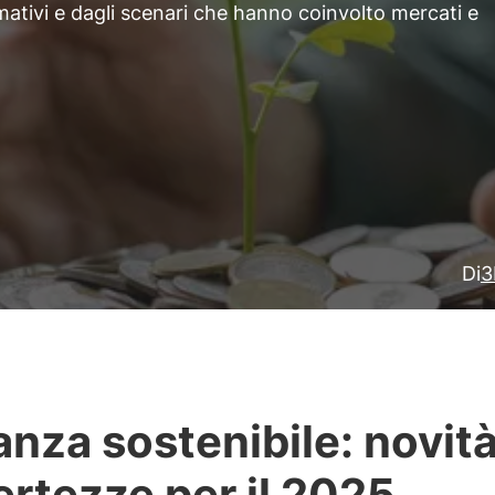
mativi e dagli scenari che hanno coinvolto mercati e
Di
3
anza sostenibile: novità
ertezze per il 2025