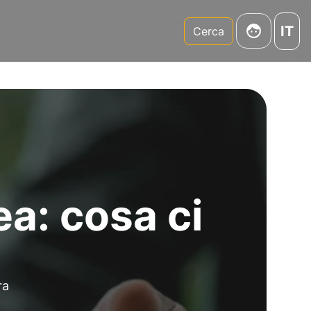
IT
m
Cerca
a: cosa ci
ra