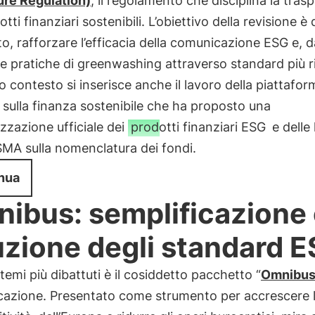
ure Regulation)
, il regolamento che disciplina la tras
tti finanziari sostenibili. L’obiettivo della revisione è 
to, rafforzare l’efficacia della comunicazione ESG e, dal
e pratiche di greenwashing attraverso standard più r
o contesto si inserisce anche il lavoro della piattafor
sulla finanza sostenibile che ha proposto una
zzazione ufficiale dei
prodotti finanziari ESG
e delle 
MA sulla nomenclatura dei fondi.
nua
ibus: semplificazione
uzione degli standard 
temi più dibattuti è il cosiddetto pacchetto “
Omnibu
icazione. Presentato come strumento per accrescere 