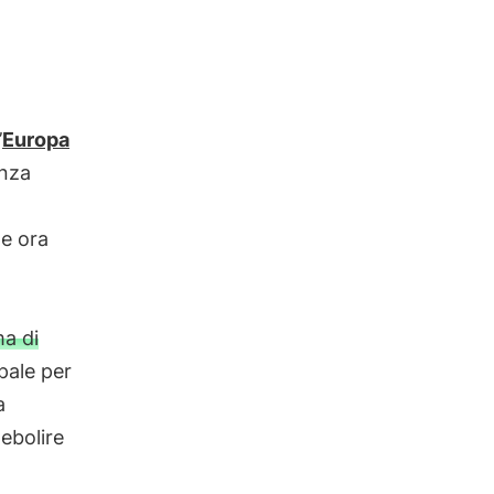
’
Europa
anza
he ora
ma di
ipale per
a
debolire