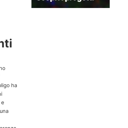
nti
no
i
ligo ha
i
 e
 una