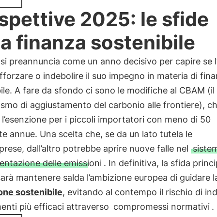
spettive 2025: le sfide
la finanza sostenibile
si preannuncia come un anno decisivo per capire se l
fforzare o indebolire il suo impegno in materia di fin
ile. A fare da sfondo ci sono le modifiche al CBAM (il
mo di aggiustamento del carbonio alle frontiere), c
l’esenzione per i piccoli importatori con meno di 50
te annue. Una scelta che, se da un lato tutela le
rese, dall’altro potrebbe aprire nuove falle nel
siste
ntazione delle emissioni
. In definitiva, la sfida princ
sarà mantenere salda l’ambizione europea di guidare l
one sostenibile
, evitando al contempo il rischio di in
menti più efficaci attraverso
compromessi normativi
.