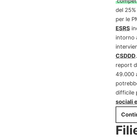
competi
del 25% 
per le P
ESRS
in
intorno 
intervie
CSDDD
report d
49.000 a
potrebb
difficile
sociali 
Conti
Fili