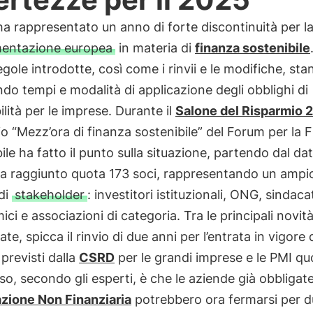
ha rappresentato un anno di forte discontinuità per l
mentazione europea
in materia di
finanza sostenibile
gole introdotte, così come i rinvii e le modifiche, st
ndo tempi e modalità di applicazione degli obblighi di
ilità per le imprese. Durante il
Salone del Risparmio 
o “Mezz’ora di finanza sostenibile” del Forum per la 
ile ha fatto il punto sulla situazione, partendo dal dat
a raggiunto quota 173 soci, rappresentando un ampi
di
stakeholder
: investitori istituzionali, ONG, sindacat
ci e associazioni di categoria. Tra le principali novit
te, spicca il rinvio di due anni per l’entrata in vigore 
 previsti dalla
CSRD
per le grandi imprese e le PMI quo
o, secondo gli esperti, è che le aziende già obbligate
azione Non Finanziaria
potrebbero ora fermarsi per d