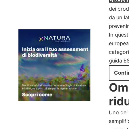
Disclos
dei prodo
da un la
prevenir
In quest
europea 
categori
guida ES
Conti
Omn
rid
Uno dei 
semplif