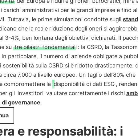
tività
dell’Europa e ridurre gli oneri burocratici, mira 
i carichi amministrativi per le grandi imprese e fino a
MI. Tuttavia, le prime simulazioni condotte sugli
stand
dicano che la reale riduzione degli oneri si aggirerebb
al 3-4%, ben lontana dagli obiettivi dichiarati. Il pacc
ne su
tre pilastri fondamentali
: la CSRD, la Tassonomi
. In particolare, il numero di aziende obbligate a pubb
i sostenibilità sulla CSRD si è ridotto drasticamente: 
 circa 7.000 a livello europeo. Un taglio dell’80% che
e compromettere la
disponibilità di dati ESG
, renden
 per gli
investitori
valutare correttamente i rischi
ambi
e di governance
.
nua
era e responsabilità: i