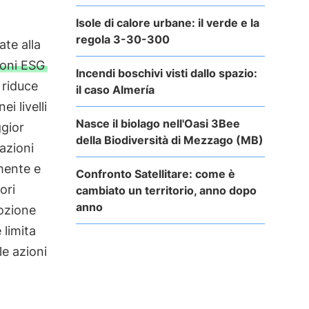
Isole di calore urbane: il verde e la
regola 3-30-300
ate alla
ioni ESG
Incendi boschivi visti dallo spazio:
, riduce
il caso Almería
i livelli
Nasce il biolago nell'Oasi 3Bee
ggior
della Biodiversità di Mezzago (MB)
tazioni
mente e
Confronto Satellitare: come è
ori
cambiato un territorio, anno dopo
anno
ozione
 limita
le azioni