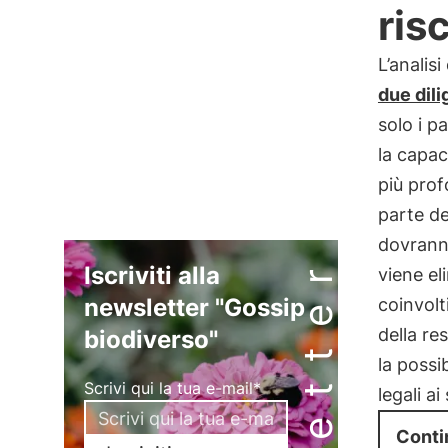
ris
L’analis
due dil
solo i p
la capaci
più prof
parte deg
dovrann
Iscriviti alla
viene el
newsletter "Gossip
coinvolt
della res
biodiverso"
la possi
Scrivi qui la tua e-mail*
legali a
Conti