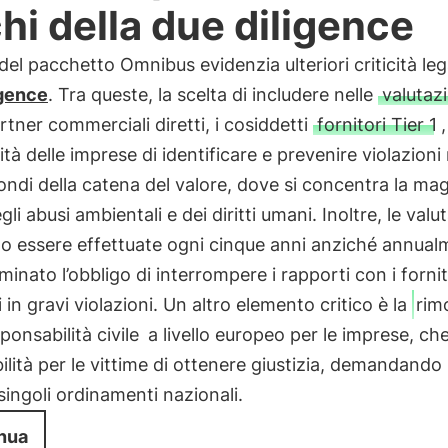
chi della due diligence
i del pacchetto Omnibus evidenzia ulteriori criticità leg
igence
. Tra queste, la scelta di includere nelle
valutaz
artner commerciali diretti, i cosiddetti
fornitori Tier 1
tà delle imprese di identificare e prevenire violazioni ne
ondi della catena del valore, dove si concentra la ma
li abusi ambientali e dei diritti umani. Inoltre, le valu
o essere effettuate ogni cinque anni anziché annual
iminato l’obbligo di interrompere i rapporti con i fornit
i in gravi violazioni. Un altro elemento critico è la
rim
ponsabilità civile
a livello europeo per le imprese, che
bilità per le vittime di ottenere giustizia, demandando 
i singoli ordinamenti nazionali.
nua