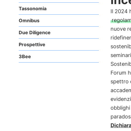
Tassonomia
Il 2024 
regola
Omnibus
nuove re
Due Diligence
ridefine
Prospettive
sostenib
seminari
3Bee
Sostenib
Forum h
spettro 
accademi
evidenzia
obblighi
paradoss
Dichiar