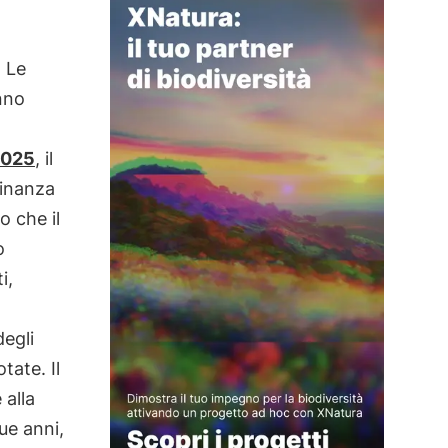
a
. Le
anno
2025
, il
Finanza
o che il
o
i,
à
degli
tate. Il
 alla
ue anni,