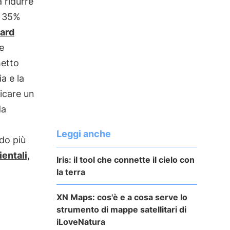
a ridurre
l 35%
ard
e
hetto
a e la
licare un
da
Leggi anche
do più
entali,
Iris: il tool che connette il cielo con
la terra
XN Maps: cos'è e a cosa serve lo
strumento di mappe satellitari di
iLoveNatura