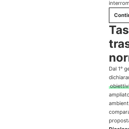
interro
Conti
Tas
tra
nor
Dal 1° g
dichiarar
obiettiv
ampliato
ambienta
comparab
propost