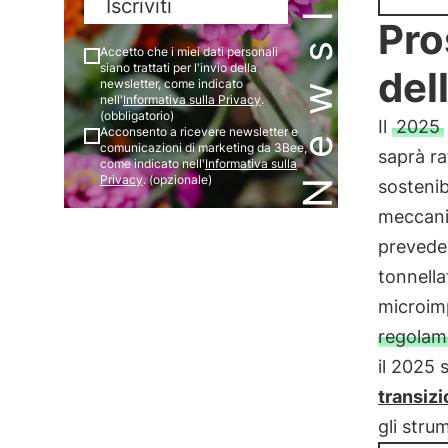
Newsletter
Iscriviti
Pro
Accetto che i miei dati personali
siano trattati per l'invio della
del
newsletter, come indicato
nell'
Informativa sulla Privacy
.
(obbligatorio)
Il
2025
Acconsento a ricevere newsletter e
comunicazioni di marketing da 3Bee,
saprà ra
come indicato nell'
Informativa sulla
Privacy
. (opzionale)
sostenib
meccanis
prevede 
tonnella
microimp
regolame
il 2025 
transizi
gli stru