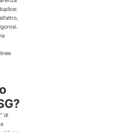
parenza
duplice:
l’altro,
igorosi.
ma
linee
 o
ESG?
s
” di
la