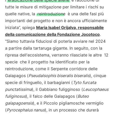
l’
eradicazione delle specie aliene
e l’adozione di
tutte le misure di mitigazione per limitare i rischi su
quelle native, la
reintroduzione
è una delle fasi più
importanti del progetto e non è ancora ufficialmente
iniziata”, spiega
Maria Isabel Grijalva, responsabile
della comunicazione della Fondazione Jocotoco
.
“Siamo tuttavia fiduciosi di poterla avviare nel 2024
a partire dalla tartaruga gigante. In seguito, con la
ripresa dell'ecosistema, verranno rilasciate le altre
12
specie
che il progetto ha identificato per la
reintroduzione, come il Serpente corridore delle
Galapagos (
Pseudalsophis biseralis biseralis
), cinque
specie di fringuello, il barbagianni (
Tyto furcata
punctatissima
), il Gabbiano fuligginoso (
Leucophaeus
fuliginosus
), il falco delle Galapagos (
Buteo
galapagoensis
), e il Piccolo pigliamosche vermiglio
(
Pyrocephalus nanus
), in un processo che durerà