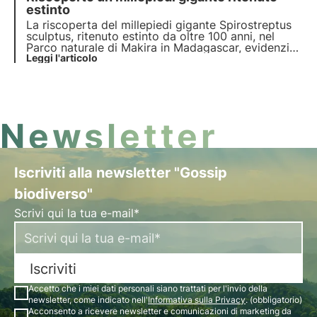
estinto
La riscoperta del millepiedi gigante Spirostreptus
sculptus, ritenuto estinto da oltre 100 anni, nel
Parco naturale di Makira in Madagascar, evidenzia
l'importanza della biodiversità e delle spedizioni
Leggi l'articolo
scientifiche per preservare specie rare e
combattere la deforestazione e il cambiamento
climatico
Newsletter
Iscriviti alla newsletter "Gossip
biodiverso"
Scrivi qui la tua e-mail*
Iscriviti
Accetto che i miei dati personali siano trattati per l'invio della
newsletter, come indicato nell'
Informativa sulla Privacy
. (obbligatorio)
Acconsento a ricevere newsletter e comunicazioni di marketing da