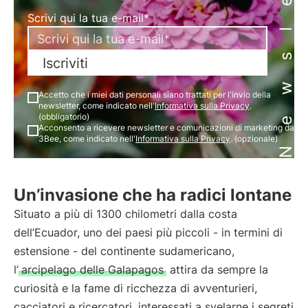
Newsletter
Scrivi qui la tua e-mail*
Iscriviti
Accetto che i miei dati personali siano trattati per l'invio della
newsletter, come indicato nell'
Informativa sulla Privacy
.
(obbligatorio)
Acconsento a ricevere newsletter e comunicazioni di marketing da
3Bee, come indicato nell'
Informativa sulla Privacy
. (opzionale)
Un’invasione che ha radici lontane
Situato a più di 1300 chilometri dalla costa
dell’Ecuador, uno dei paesi più piccoli - in termini di
estensione - del continente sudamericano,
l’
arcipelago delle Galapagos
attira da sempre la
curiosità e la fame di ricchezza di avventurieri,
cacciatori e ricercatori, interessati a svelarne i segreti