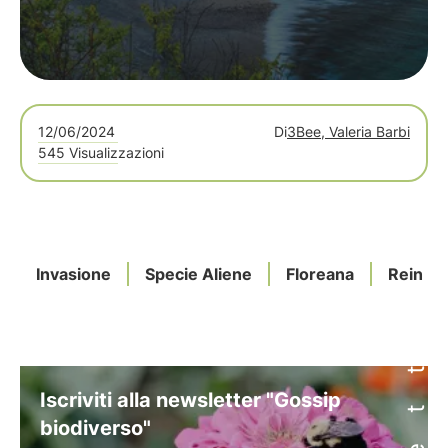
12/06/2024
Di
3Bee, Valeria Barbi
545 Visualizzazioni
Invasione
Specie Aliene
Floreana
Reintr
Iscriviti alla newsletter "Gossip
biodiverso"