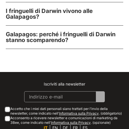
I fringuelli di Darwin vivono alle
Galapagos?
Galapagos: perché i fringuelli di Darwin
stanno scomparendo?
Iscriviti alla newsletter
Instagram
Facebook
Linkedin
Youtube
Accetto che i miei dati personali siano trattati per l'invio della
newsletter, come indicato nell'
Informativa sulla Privacy
. (obbligatorio)
Acconsento a ricevere newsletter e comunicazioni di marketing da
3Bee, come indicato nell'
Informativa sulla Privacy
. (opzionale)
IT
EN
DE
FR
ES