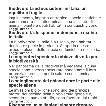
Biodiversità ed ecosistemi in Italia: un
equilibrio fragile
Inquinamento, impatto antropico, specie esotiche e
cambiamento climatico minacciano la salute di
animali, piante e degli habitat in cui questi vivono.
Il programma delle Nazioni Unite entro il 2030
Leggi l'articolo
Biodiversità: le specie endemiche a rischio
prevede protezione e ripristino. Ma servono azioni
puntuali.
in Italia
La biodiversità in Italia è a rischio, con habitat in
declino e specie in pericolo. Scopri in questo
articolo alcune delle specie endemiche a rischio in
Italia e come il progetto Oasi della Biodiversità di
Leggi l'articolo
Le neglected species: la chiave di volta per
3Bee può contribuire alla creazione del più grande
corridoio ecologico d'Europa.
la biodiversità
Nel panorama della biodiversità vegetale, alcune
specie sono spesso trascurate nonostante il loro
potenziale cruciale per la salute ecosistemica.
Queste "neglected species" rappresentano una
Leggi l'articolo
Lo scioglimento dei ghiacci apre le porte alle
risorsa sottovalutata, che potrebbe però essere la
chiave di volta per la salvaguardia della
specie aliene
biodiversità.
Le invasioni biologiche sono uno dei principali
motori del declino della biodiversità globale e,
secondo un nuovo studio, sono favorite dal rapido
scioglimento dei ghiacciai indotto dal
Leggi l'articolo
Riscoperto un millepiedi gigante ritenuto
cambiamento climatico.