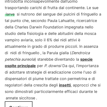
introdotta inconsapevolmente dall’uomo
trasportando carichi di frutta dal continente. Le sue
larve
si nutrono del sangue dei pulcini di fringuello a
tal punto che, secondo Paula Lahuatte, ricercatrice
della Charles Darwin Foundation impegnata nello
studio della fisiologia e delle abitudini della mosca
vampiro aviaria, solo il 6% dei nidi attivi è
attualmente in grado di produrre piccoli. In assenza
di
nidi di fringuello
, la Parula gialla (
Dendroica
petechia aureola
) starebbe diventando la
specie
ospite principale
per
P. downsi
Da qui, l’importanza
di adottare strategie di eradicazione come l'uso di
dispensatori di piume trattate con permetrina e di
regolatori della crescita degli
insetti
, approcci che si
sono dimostrati particolarmente efficaci durante le
annate siccitose
.