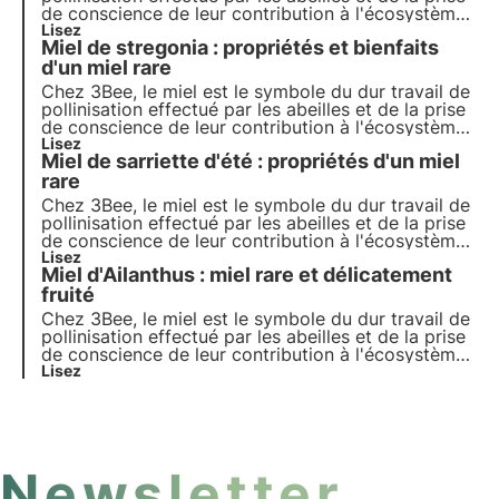
de conscience de leur contribution à l'écosystème.
Nos projets soutiennent la biodiversité et, par
Lisez
Miel de stregonia : propriétés et bienfaits
l'intermédiaire de nos producteurs, garantissent un
environnement sain pour les pollinisateurs.
d'un miel rare
Chez 3Bee, le miel est le symbole du dur travail de
pollinisation effectué par les abeilles et de la prise
de conscience de leur contribution à l'écosystème.
Nos projets soutiennent la biodiversité et, par
Lisez
Miel de sarriette d'été : propriétés d'un miel
l'intermédiaire de nos producteurs, garantissent un
environnement sain pour les pollinisateurs.
rare
Chez 3Bee, le miel est le symbole du dur travail de
pollinisation effectué par les abeilles et de la prise
de conscience de leur contribution à l'écosystème.
Nos projets soutiennent la biodiversité et, par
Lisez
Miel d'Ailanthus : miel rare et délicatement
l'intermédiaire de nos producteurs, garantissent un
environnement sain pour les pollinisateurs.
fruité
Chez 3Bee, le miel est le symbole du dur travail de
pollinisation effectué par les abeilles et de la prise
de conscience de leur contribution à l'écosystème.
Nos projets soutiennent la biodiversité et, par
Lisez
l'intermédiaire de nos producteurs, garantissent un
environnement sain pour les pollinisateurs.
Newsletter