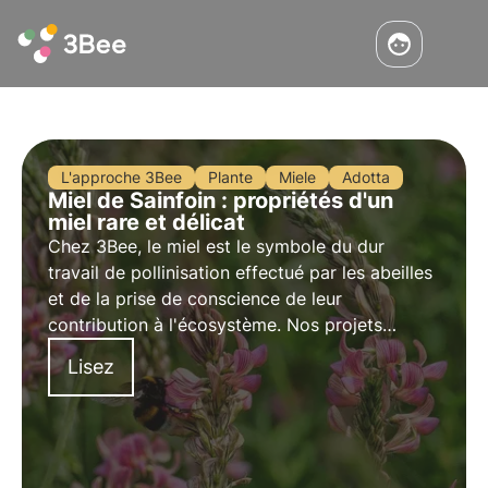
L'approche 3Bee
Plante
Miele
Adotta
Miel de Sainfoin : propriétés d'un
miel rare et délicat
Chez 3Bee, le miel est le symbole du dur
travail de pollinisation effectué par les abeilles
et de la prise de conscience de leur
contribution à l'écosystème. Nos projets
soutiennent la biodiversité et, par
Lisez
l'intermédiaire de nos producteurs,
garantissent un environnement sain pour les
pollinisateurs.