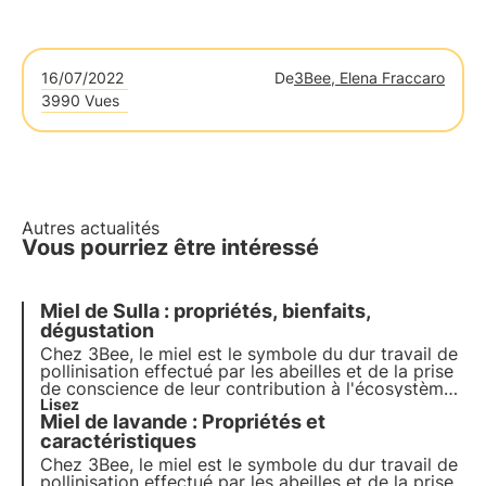
16/07/2022
De
3Bee, Elena Fraccaro
3990 Vues
Autres actualités
Vous pourriez être intéressé
Miel de Sulla : propriétés, bienfaits,
dégustation
Chez 3Bee, le miel est le symbole du dur travail de
pollinisation effectué par les abeilles et de la prise
de conscience de leur contribution à l'écosystème.
Nos projets soutiennent la biodiversité et, par
Lisez
Miel de lavande : Propriétés et
l'intermédiaire de nos producteurs, garantissent un
environnement sain pour les pollinisateurs.
caractéristiques
Chez 3Bee, le miel est le symbole du dur travail de
pollinisation effectué par les abeilles et de la prise