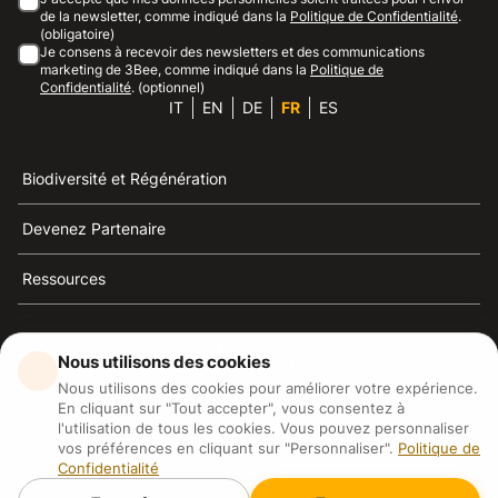
de la newsletter, comme indiqué dans la
Politique de Confidentialité
.
(obligatoire)
Je consens à recevoir des newsletters et des communications
marketing de 3Bee, comme indiqué dans la
Politique de
Confidentialité
. (optionnel)
IT
EN
DE
FR
ES
Biodiversité et Régénération
Devenez Partenaire
Ressources
Nous utilisons des cookies
Nous utilisons des cookies pour améliorer votre expérience.
3Bee est la référence du développement durable, de la
En cliquant sur "Tout accepter", vous consentez à
défense des abeilles et de la biodiversité
l'utilisation de tous les cookies. Vous pouvez personnaliser
vos préférences en cliquant sur "Personnaliser".
Politique de
Confidentialité
3Bee S.R.L Via Pastrengo 14, 20159, Milano (MI)
P.IVA: IT09711590969