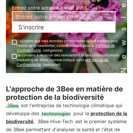
Newsletter
Entrez votre adresse e-mail ici*
S'inscrire
J'accepte que mes données personnelles soient traitées pour
l'envoi de la newsletter, comme indiqué dans la
Politique de
Confidentialité
. (obligatoire)
Je consens à recevoir des newsletters et des communications
marketing de 3Bee, comme indiqué dans la
Politique de
Confidentialité
. (optionnel)
L'approche de 3Bee en matière de
protection de la biodiversité
3Bee
est l'entreprise de technologie climatique qui
développe des
technologies
pour la
protection de la
biodiversité
.
3Bee Hive-Tech
est le premier système
de 3Bee permettant d'analyser la santé et l'état de