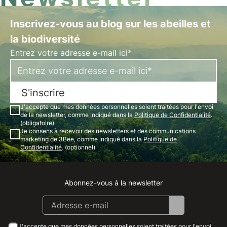
Inscrivez-vous au blog sur les abeilles et
la biodiversité
Entrez votre adresse e-mail ici*
S'inscrire
J'accepte que mes données personnelles soient traitées pour l'envoi
de la newsletter, comme indiqué dans la
Politique de Confidentialité
.
(obligatoire)
Je consens à recevoir des newsletters et des communications
marketing de 3Bee, comme indiqué dans la
Politique de
Confidentialité
. (optionnel)
Abonnez-vous à la newsletter
Instagram
Facebook
Linkedin
Youtube
J'accepte que mes données personnelles soient traitées pour l'envoi