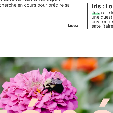
technique
recherche en cours pour prédire sa
Iris : l
Iris
relie 
une questi
environne
Lisez
satellitai
te livre u
navigateur
d'iLoveNat
technique