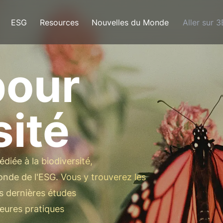
ESG
Resources
Nouvelles du Monde
Aller sur 
pour
sité
diée à la biodiversité,
onde de l'ESG. Vous y trouverez les
s dernières études
leures pratiques