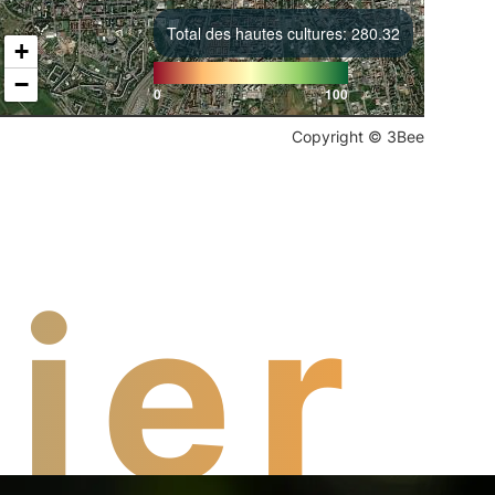
Total des hautes cultures: 280.32
+
−
0
100
Copyright © 3Bee
ier