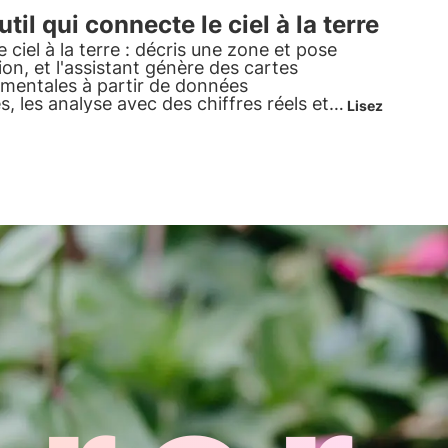
.
'outil qui connecte le ciel à la terre
le ciel à la terre : décris une zone et pose
on, et l'assistant génère des cartes
mentales à partir de données
res, les analyse avec des chiffres réels et
Lisez
n rapport prêt à l'emploi, le tout dans le
. C'est le
SIG conversationnel
ura, pour lire le territoire sans logiciel
.