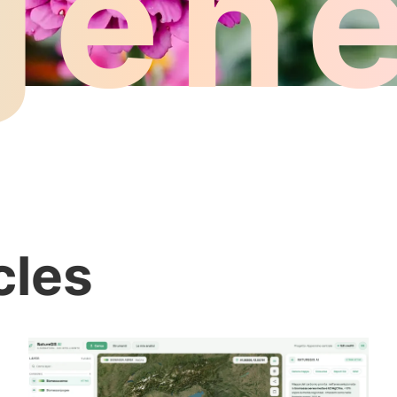
géné
cles