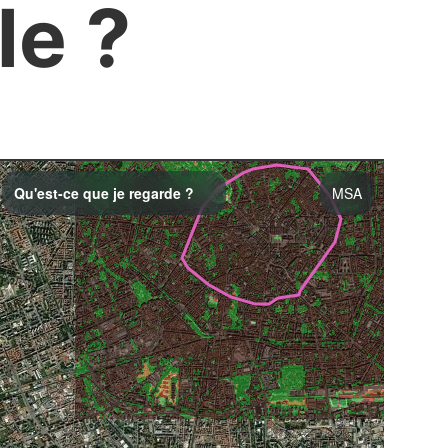
le ?
Qu'est-ce que je regarde ?
MSA
L'
MSA
c'est un indicateur
de l'intégrité de la
biodiversité, définie comme
l'abondance moyenne des
espèces d'origine par
rapport à leur abondance
dans des écosystèmes non
perturbés.