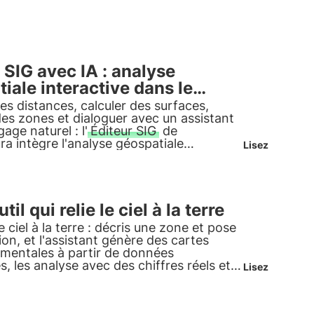
 SIG avec IA : analyse
iale interactive dans le
teur
es distances, calculer des surfaces,
des zones et dialoguer avec un assistant
age naturel : l'
Éditeur SIG
de
a intègre l'analyse géospatiale
Lisez
t dans le navigateur, sans rien installer.
satellite en plein écran et cinq
pour lire le territoire.
'outil qui relie le ciel à la terre
le ciel à la terre : décris une zone et pose
on, et l'assistant génère des cartes
mentales à partir de données
res, les analyse avec des chiffres réels et
Lisez
n rapport prêt à l'emploi, le tout dans le
. C'est le
SIG conversationnel
ura, pour lire le territoire sans logiciel