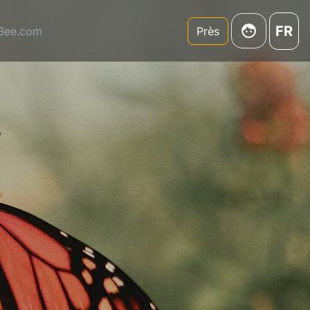
FR
3Bee.com
Près