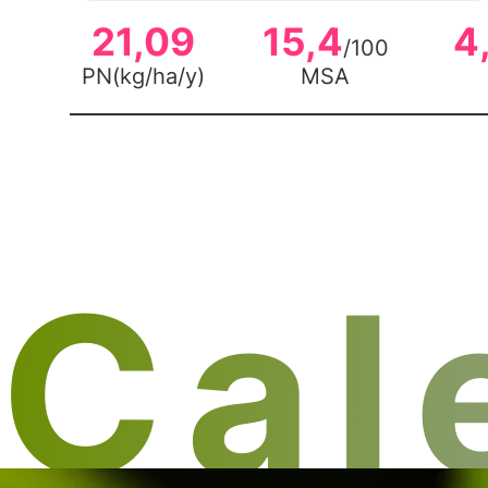
21,09
15,4
4
/100
PN
(
kg/ha/y
)
MSA
Cal