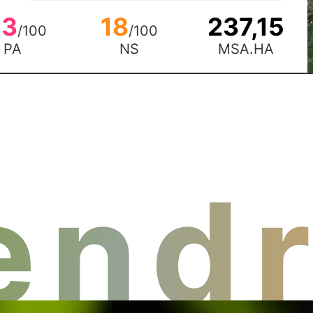
,3
18
237,15
/100
/100
PA
NS
MSA.HA
endr