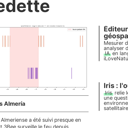
edette
Éditeur
géospat
naviga
Mesurer d
analyser 
IA
en lang
iLoveNatur
directemen
Une carte 
commandes 
Iris : l
Iris
relie 
une questi
environne
as Almería
satellitai
te livre u
navigateur
e Almeriense a été suivi presque en
d'iLoveNat
t 3Bee surveille le feu depuis