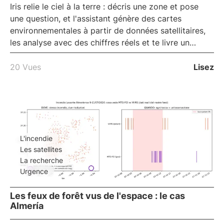
Iris
relie le ciel à la terre : décris une zone et pose
une question, et l'assistant génère des cartes
environnementales à partir de données satellitaires,
les analyse avec des chiffres réels et te livre un
rapport prêt à l'emploi, le tout dans le navigateur.
C'est le
SIG conversationnel
d'iLoveNatura, pour lire
20 Vues
Lisez
le territoire sans logiciel technique.
L'incendie
Les satellites
La recherche
Urgence
Les feux de forêt vus de l'espace : le cas
Almería