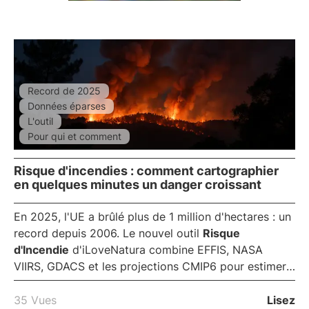
Record de 2025
Données éparses
L'outil
Pour qui et comment
Risque d'incendies : comment cartographier
en quelques minutes un danger croissant
En 2025, l'UE a brûlé plus de
1 million d'hectares
: un
record depuis 2006. Le nouvel outil
Risque
d'Incendie
d'iLoveNatura combine EFFIS, NASA
VIIRS, GDACS et les projections CMIP6 pour estimer
en quelques minutes le risque d'incendie de n'importe
quelle zone, avec des synthèses IA en italien.
35 Vues
Lisez