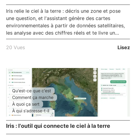
Iris
relie le ciel à la terre : décris une zone et pose
une question, et l'assistant génère des cartes
environnementales à partir de données satellitaires,
les analyse avec des chiffres réels et te livre un
rapport prêt à l'emploi, le tout dans le navigateur.
C'est le
SIG conversationnel
d'iLoveNatura, pour lire
20 Vues
Lisez
le territoire sans logiciel technique.
Qu'est-ce que c'est
Comment ça marche
À quoi ça sert
À qui s'adresse-t-il
Iris : l'outil qui connecte le ciel à la terre