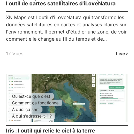
l'outil de cartes satellitaires d'iLoveNatura
XN Maps
est l'outil d'iLoveNatura qui transforme les
données satellitaires en cartes et analyses claires sur
l'environnement. Il permet d'étudier une zone, de voir
comment elle change au fil du temps et de
comprendre comment le climat évolue, le tout depuis
le navigateur. Découvrez ce que c'est, à quoi cela
17 Vues
Lisez
sert et à qui cela est utile.
Qu'est-ce que c'est
Comment ça fonctionne
À quoi ça sert
À qui s'adresse-t-il ?
Iris : l'outil qui relie le ciel à la terre