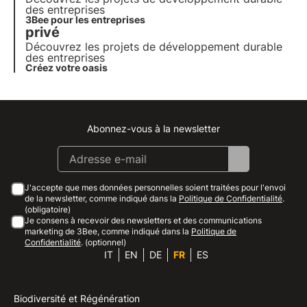
des entreprises
3Bee pour les entreprises
privé
Découvrez les projets de développement durable
des entreprises
Créez votre oasis
Abonnez-vous à la newsletter
Instagram
Facebook
Linkedin
Youtube
J'accepte que mes données personnelles soient traitées pour l'envoi
de la newsletter, comme indiqué dans la
Politique de Confidentialité
.
(obligatoire)
Je consens à recevoir des newsletters et des communications
marketing de 3Bee, comme indiqué dans la
Politique de
Confidentialité
. (optionnel)
IT
EN
DE
FR
ES
Biodiversité et Régénération