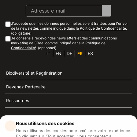
J'accepte que mes données personnelles soient traitées pour l'envoi
de la newsletter, comme indiqué dans la
Politique de Confidentialité
.
(obligatoire)
Je consens à recevoir des newsletters et des communications
marketing de 3Bee, comme indiqué dans la
Politique de
Confidentialité
. (optionnel)
IT
EN
DE
FR
ES
Biodiversité et Régénération
Devenez Partenaire
Ressources
Nous utilisons des cookies
Nous utilisons des cookies pour améliorer votre expérience.
3Bee est la référence du développement durable, de la
En cliquant sur "Tout accepter", vous consentez à