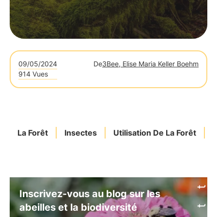
09/05/2024
De
3Bee, Elise Maria Keller Boehm
914 Vues
La Forêt
Insectes
Utilisation De La Forêt
G
Inscrivez-vous au blog sur les
abeilles et la biodiversité