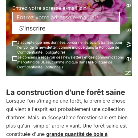
Newsletter
Entrez votre adresse e-mail ici*
S'inscrire
J'accepte que mes données personnelles soient traitées pour
l'envoi de la newsletter, comme indiqué dans la
Politique de
Confidentialité
. (obligatoire)
Je consens à recevoir des newsletters et des communications
marketing de 3Bee, comme indiqué dans la
Politique de
Confidentialité
. (optionnel)
La construction d'une forêt saine
Lorsque l'on s'imagine une forêt, la première chose
qui vient à l'esprit est probablement une collection
d'arbres. Mais un écosystème forestier sain est bien
plus qu'un "simple" arbre vivant. Une forêt saine est
constituée d'une
grande quantité de bois à