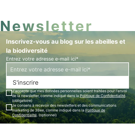
font de plus en plus rares.
Newsletter
Inscrivez-vous au blog sur les abeilles et
la biodiversité
Entrez votre adresse e-mail ici*
S'inscrire
J'accepte que mes données personnelles soient traitées pour l'envoi
de la newsletter, comme indiqué dans la
Politique de Confidentialité
.
(obligatoire)
Je consens à recevoir des newsletters et des communications
marketing de 3Bee, comme indiqué dans la
Politique de
Confidentialité
. (optionnel)