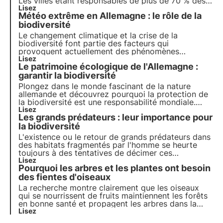
Les villes étant responsables de plus de 70 % des
émissions mondiales de carbone, il est devenu
Lisez
Météo extrême en Allemagne : le rôle de la
essentiel d'intégrer des solutions basées sur la
nature pour réduire l'impact environnemental.
biodiversité
Le changement climatique et la crise de la
biodiversité font partie des facteurs qui
provoquent actuellement des phénomènes
météorologiques extrêmes en Allemagne. Les
Lisez
Le patrimoine écologique de l'Allemagne :
causes et les conséquences sont analysées dans
cet article.
garantir la biodiversité
Plongez dans le monde fascinant de la nature
allemande et découvrez pourquoi la protection de
la biodiversité est une responsabilité mondiale.
Apprends à connaître les mesures de conservation
Lisez
Les grands prédateurs : leur importance pour
des habitats, la protection des océans et le rôle de
la recherche dans la gestion de la biodiversité.
la biodiversité
L'existence ou le retour de grands prédateurs dans
des habitats fragmentés par l'homme se heurte
toujours à des tentatives de décimer ces
prédateurs, de ne pas les protéger ou de ne plus
Lisez
Pourquoi les arbres et les plantes ont besoin
jamais les introduire, alors qu'ils jouent à l'origine
un rôle important dans de nombreux écosystèmes.
des fientes d'oiseaux
La recherche montre clairement que les oiseaux
qui se nourrissent de fruits maintiennent les forêts
en bonne santé et propagent les arbres dans la
forêt et au-delà. Mais malheureusement, certaines
Lisez
de ces espèces sont menacées ou, du moins, se