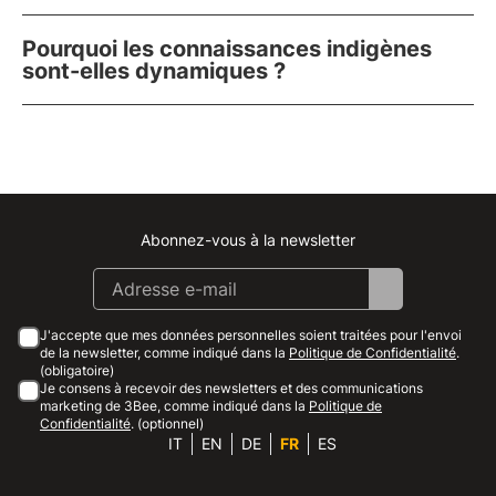
Pourquoi les connaissances indigènes
sont-elles dynamiques ?
Abonnez-vous à la newsletter
Instagram
Facebook
Linkedin
Youtube
J'accepte que mes données personnelles soient traitées pour l'envoi
de la newsletter, comme indiqué dans la
Politique de Confidentialité
.
(obligatoire)
Je consens à recevoir des newsletters et des communications
marketing de 3Bee, comme indiqué dans la
Politique de
Confidentialité
. (optionnel)
IT
EN
DE
FR
ES