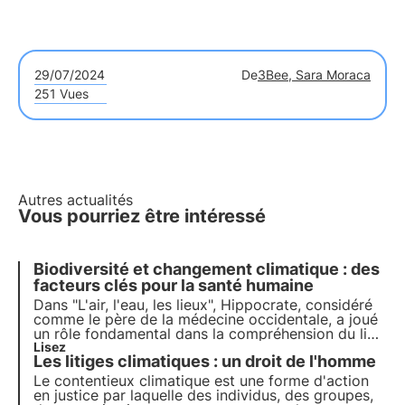
29/07/2024
De
3Bee, Sara Moraca
251 Vues
Autres actualités
Vous pourriez être intéressé
Biodiversité et changement climatique : des
facteurs clés pour la santé humaine
Dans "L'air, l'eau, les lieux", Hippocrate, considéré
comme le père de la médecine occidentale, a joué
un rôle fondamental dans la compréhension du lien
entre l'environnement et la santé. Ce lien est
Lisez
Les litiges climatiques : un droit de l'homme
encore plus pertinent dans le monde moderne,
avec des phénomènes tels que les vagues de
Le contentieux climatique est une forme d'action
chaleur, les catastrophes naturelles et la pollution
en justice par laquelle des individus, des groupes,