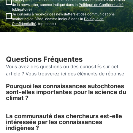
de la newsletter, comme indiqué dans la
Politique de Confidentialité
.
(obligatoire)
Je consens à recevoir des newsletters et des communications
marketing de 3Bee, comme indiqué dans la
Politique de
Confidentialité
. (optionnel)
Questions Fréquentes
Vous avez des questions ou des curiosités sur cet
article ? Vous trouverez ici des éléments de réponse
Pourquoi les connaissances autochtones
sont-elles importantes pour la science du
climat ?
La communauté des chercheurs est-elle
intéressée par les connaissances
indigènes ?