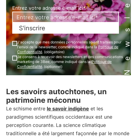
Newsletter
Entrez votre adresse e-mail ici*
S'inscrire
J'accepte que mes données personnelles soient traitées pour
l'envoi de la newsletter, comme indiqué dans la
Politique de
Confidentialité
. (obligatoire)
Je consens à recevoir des newsletters et des communications
marketing de 3Bee, comme indiqué dans la
Politique de
Confidentialité
. (optionnel)
Les savoirs autochtones, un
patrimoine méconnu
Le schisme entre
le savoir indigène
et les
paradigmes scientifiques occidentaux est une
perception courante. La science climatique
traditionnelle a été largement façonnée par le monde