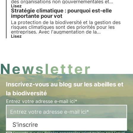
de l'air.
des organisations non gouvernementales et
d'autres parties prenantes cherchent à lutter
Lisez
Stratégie climatique : pourquoi est-elle
contre le changement climatique par le biais des
tribunaux. Il s'agit de rechercher la responsabilité
importante pour vot
des dommages causés à l'environnement et au
La protection de la biodiversité et la gestion des
climat.
risques climatiques sont des priorités pour les
entreprises. Avec l'augmentation de la
réglementation, les entreprises doivent intégrer la
Lisez
nature, la biodiversité et les stratégies climatiques
pour garantir la résilience, la durabilité et la
conform
Newsletter
Inscrivez-vous au blog sur les abeilles et
la biodiversité
Entrez votre adresse e-mail ici*
S'inscrire
J'accepte que mes données personnelles soient traitées pour l'envoi