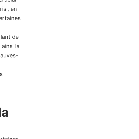
ris
, en
certaines
llant de
ainsi la
chauves-
s
la