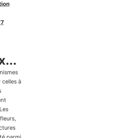
tion
77
...
anismes
r celles à
s
ent
 Les
fleurs,
ctures
été parmi