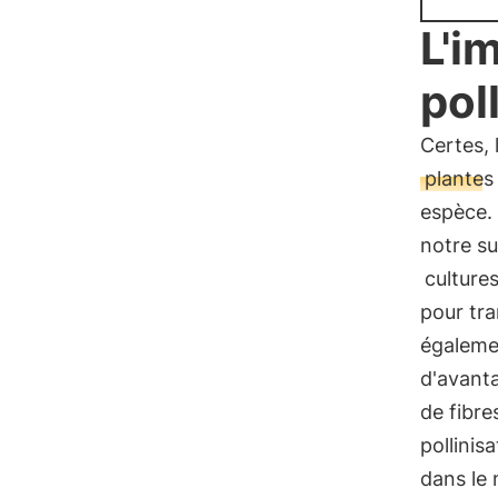
L'i
pol
Certes,
plantes
espèce.
notre su
culture
pour tra
égalemen
d'avanta
de fibre
pollinis
dans le 