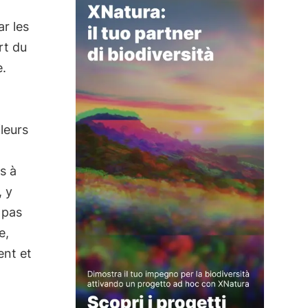
r les
rt du
e.
fleurs
s à
, y
 pas
e,
ent et