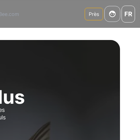
FR
3Bee.com
Près
dus
es
uls