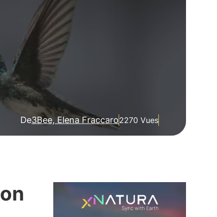
De
3Bee, Elena Fraccaro
2270 Vues
ion