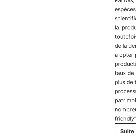
Parfois,
espèces 
scientif
la
produ
toutefoi
de la d
à opter 
producti
taux de 
plus de 
process
patrimo
nombreu
friendly
Suite