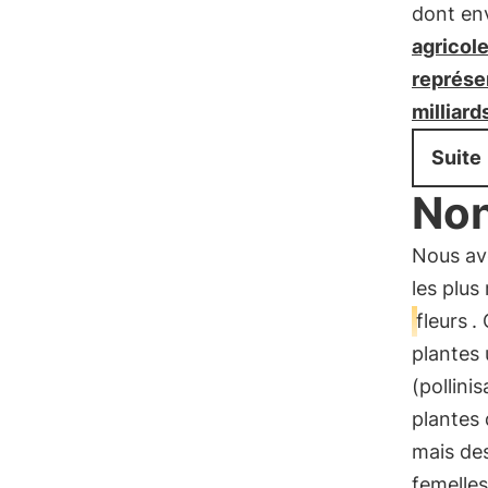
dont env
agricole
représe
milliard
Suite
Non
Nous av
les plu
fleurs
.
plantes 
(pollini
plantes 
mais des
femelles