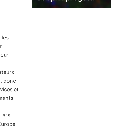
 les
r
pour
ateurs
st donc
vices et
iments,
llars
Europe,