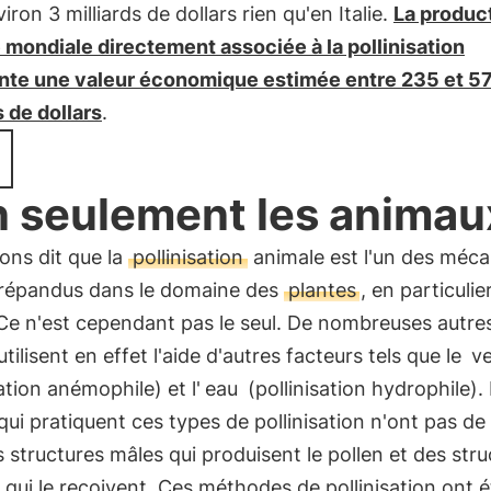
iron 3 milliards de dollars rien qu'en Italie.
La produc
 mondiale directement associée à la pollinisation
nte une valeur économique estimée entre 235 et 5
s de dollars
.
 seulement les animaux
ons dit que la
pollinisation
animale est l'un des méc
s répandus dans le domaine des
plantes
, en particulie
 Ce n'est cependant pas le seul. De nombreuses autre
utilisent en effet l'aide d'autres facteurs tels que le
v
sation anémophile) et l'
eau
(pollinisation hydrophile).
qui pratiquent ces types de pollinisation n'ont pas de 
 structures mâles qui produisent le pollen et des stru
 qui le reçoivent. Ces méthodes de pollinisation ont 