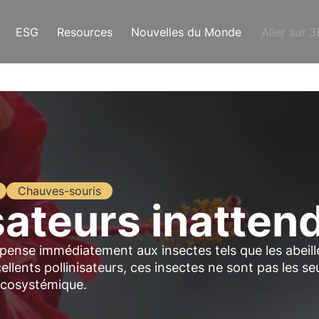
ESG
Resources
Nouvelles du Monde
Aller sur 
Chauves-souris
isateurs inatten
n pense immédiatement aux insectes tels que les abeill
llents pollinisateurs, ces insectes ne sont pas les se
 écosystémique.