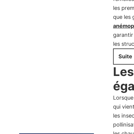
les prem
que les 
anémop
garantir
les stru
Suite
Les
éga
Lorsque 
qui vien
les inse
pollinis
les chau