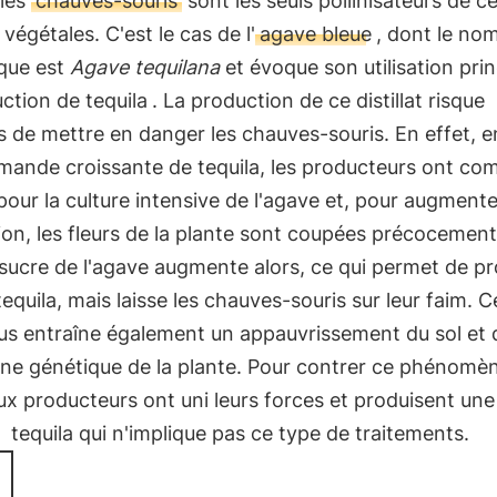
 les
chauves-souris
sont les seuls pollinisateurs de c
végétales. C'est le cas de l'
agave bleue
, dont le no
ique est
Agave tequilana
et évoque son utilisation prin
ction de tequila
. La production de ce distillat risque
s de mettre en danger les chauves-souris. En effet, e
emande croissante de tequila, les producteurs ont c
pour la culture intensive de l'agave et, pour augmente
on, les fleurs de la plante sont coupées précocement
sucre de l'agave augmente alors, ce qui permet de pr
tequila, mais laisse les chauves-souris sur leur faim. C
us entraîne également un appauvrissement du sol et 
ine génétique de la plante. Pour contrer ce phénomè
x producteurs ont uni leurs forces et produisent un
"
tequila qui n'implique pas ce type de traitements.