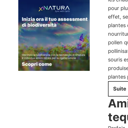
pour pl
effet, s
plantes 
nourritu
pollen q
pollinis
souris e
produis
plantes 
Suite
Ami
teq