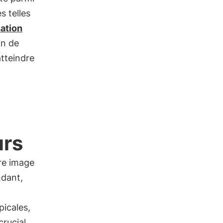
s telles
sation
in de
atteindre
urs
re image
ndant,
picales,
crucial