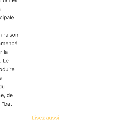
ertaines
m
cipale :
n raison
ommencé
r la
. Le
oduire
e
du
ne, de
e
"bat-
Lisez aussi