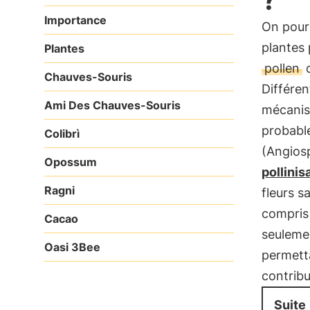
Importance
On pourr
plantes 
Plantes
pollen
d
Chauves-Souris
Différen
Ami Des Chauves-Souris
mécanism
probable
Colibrì
(Angiosp
Opossum
pollinis
Ragni
fleurs s
compris 
Cacao
seuleme
Oasi 3Bee
permett
contribu
Suite