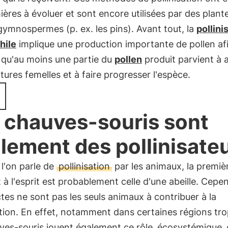
ières à évoluer et sont encore utilisées par des plante
gymnospermes (p. ex. les pins). Avant tout, la
pollini
hile
implique une production importante de pollen af
 qu'au moins une partie du
pollen
produit parvient à 
ctures femelles et à faire progresser l'espèce.
 chauves-souris sont
lement des pollinisate
l'on parle de
pollinisation
par les animaux, la premiè
t à l'esprit est probablement celle d'une abeille. Cepe
ctes ne sont pas les seuls animaux à contribuer à la
ation. En effet, notamment dans certaines régions tro
ves-souris jouent également ce rôle
écosystémique