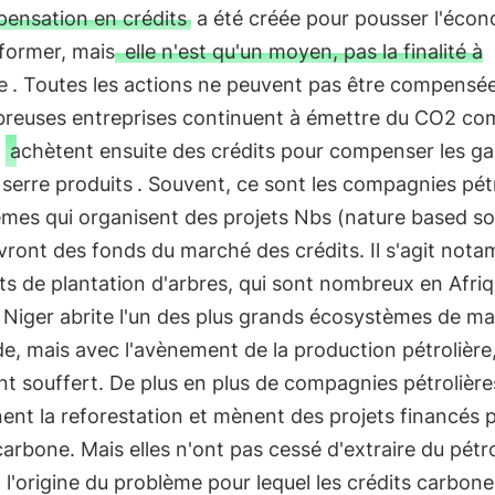
ensation en crédits
a été créée pour pousser l'écon
former, mais
elle n'est qu'un moyen, pas la finalité à
e
. Toutes les actions ne peuvent pas être compensée
reuses entreprises continuent à émettre du CO2 c
t
achètent ensuite des crédits pour compenser les ga
 serre produits
. Souvent, ce sont les compagnies pét
mes qui organisent des projets Nbs (nature based so
vront des fonds du marché des crédits. Il s'agit not
ts de plantation d'arbres, qui sont nombreux en Afriq
u Niger abrite l'un des plus grands écosystèmes de m
, mais avec l'avènement de la production pétrolière,
nt souffert. De plus en plus de compagnies pétrolière
ent la reforestation et mènent des projets financés 
carbone. Mais elles n'ont pas cessé d'extraire du pétro
à l'origine du problème pour lequel les crédits carbone