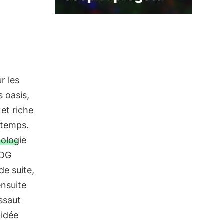
r les
s oasis,
et riche
 temps.
nologie
PDG
de suite,
ensuite
assaut
 idée