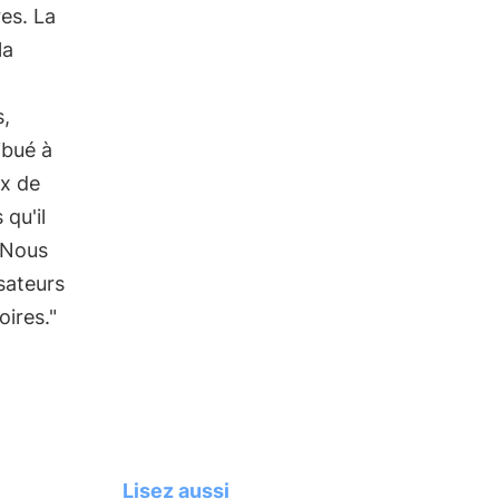
es. La
la
s,
ibué à
ux de
 qu'il
 Nous
sateurs
oires."
Lisez aussi