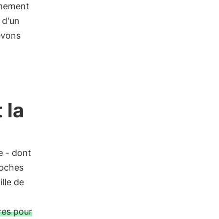
nnement
e d'un
evons
 la
e - dont
roches
ille de
res pour