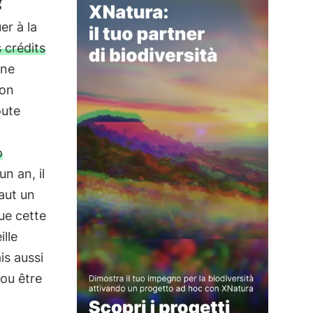
er à la
 crédits
une
ion
oute
ò
un an, il
aut un
ue cette
lle
is aussi
ou être