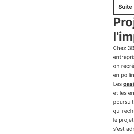
Suite
Pro
l'i
Chez 3Be
entrepri
on recr
en polli
Les
oasi
et les e
poursuit
qui rech
le proje
s'est ad