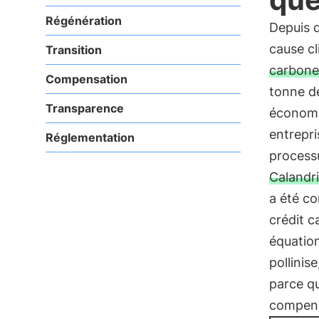
Régénération
Depuis q
cause c
Transition
carbone
Compensation
tonne d
Transparence
économi
entrepri
Réglementation
process
Calandr
a été co
crédit c
équatio
pollinis
parce qu
compen