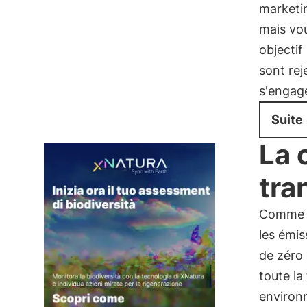
marketin
mais vous
objectif
sont rej
s'engage
Suite
La 
tra
Comme l
les émis
de zéro
toute l
environn