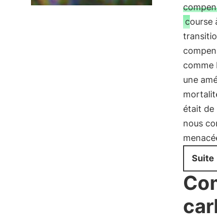
compense
course 
transiti
compensa
comme le
une amél
mortalité
était d
nous con
menacées
Suite
Com
car