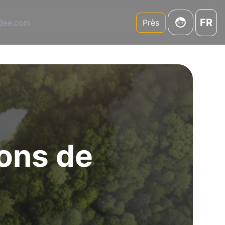
FR
3Bee.com
Près
ons de