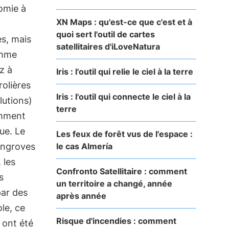
omie à
XN Maps : qu'est-ce que c'est et à
quoi sert l'outil de cartes
s, mais
satellitaires d'iLoveNatura
omme
z à
Iris : l'outil qui relie le ciel à la terre
rolières
Iris : l'outil qui connecte le ciel à la
lutions)
terre
amment
ue. Le
Les feux de forêt vus de l'espace :
le cas Almería
angroves
 les
Confronto Satellitaire : comment
s
un territoire a changé, année
par des
après année
le, ce
Risque d'incendies : comment
 ont été