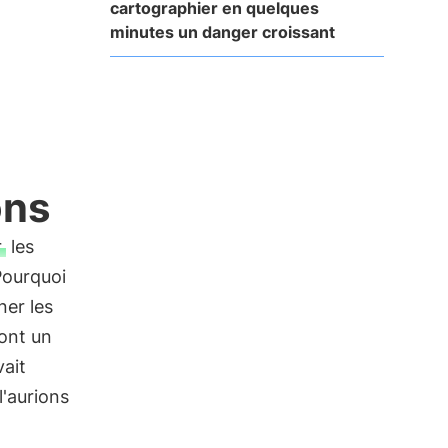
cartographier en quelques
minutes un danger croissant
ons
r
les
Pourquoi
ner les
sont un
vait
'aurions