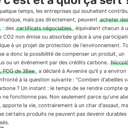
uelque temps, les entreprises qui souhaitent contribu
limatique, mais pas directement, peuvent
acheter des
: des
certificats négociables
, équivalant chacun à 
e CO2 non émise ou absorbée grâce à une participat
que à un projet de protection de l'environnement. T
se a donc la possibilité de compenser un produit, un
us ou un événement par des crédits carbone.
Niccol
i, PDG de 3Bee
, a déclaré à Avvenire qu'il y a environ 
nfronté à la question suivante : "Combien d'abeilles v
arbone ? Un instant : le temps de se rendre compte q
n ne fonctionne pas. Non seulement parce qu'une abei
e, apporte la vie, contrairement à un char d'assaut, ma
e certains produits ne peuvent pas devenir durables 
sés.