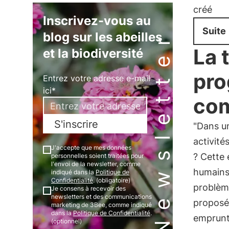
créé
Inscrivez-vous au
Suite
Newsletter
blog sur les abeilles
La 
et la biodiversité
pr
Entrez votre adresse e-mail
ici*
com
S'inscrire
"Dans u
activité
J'accepte que mes données
? Cette 
personnelles soient traitées pour
l'envoi de la newsletter, comme
humains.
indiqué dans la
Politique de
Confidentialité
. (obligatoire)
problème
Je consens à recevoir des
newsletters et des communications
proposé 
marketing de 3Bee, comme indiqué
dans la
Politique de Confidentialité
.
emprunt
(optionnel)