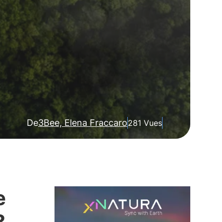
De
3Bee, Elena Fraccaro
281 Vues
e
?