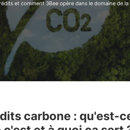
édits et comment 3Bee opère dans le domaine de la
dits carbone : qu'est-c
 c'est et à quoi ça sert 