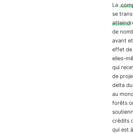
La
comp
se trans
atteindr
de nomb
avant e
effet de
elles-mê
qui rece
de proje
delta d
au monde
forêts o
soutienn
crédits 
qui est 