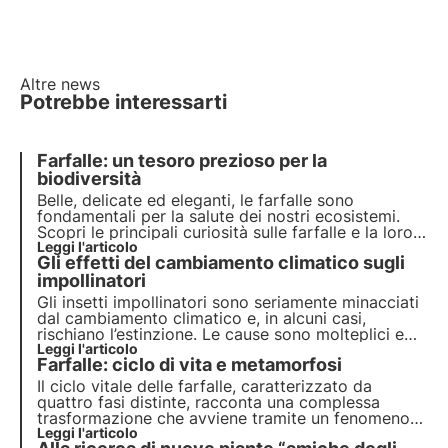
Altre news
Potrebbe interessarti
Farfalle: un tesoro prezioso per la
biodiversità
Belle, delicate ed eleganti, le farfalle sono
fondamentali per la salute dei nostri ecosistemi.
Scopri le principali curiosità sulle farfalle e la loro
importanza per la biodiversità. Unisciti a 3Bee per
Leggi l'articolo
Gli effetti del cambiamento climatico sugli
favorire la loro tutela.
impollinatori
Gli insetti impollinatori sono seriamente minacciati
dal cambiamento climatico e, in alcuni casi,
rischiano l’estinzione. Le cause sono molteplici e
possono coinvolgere direttamente gli insetti o
Leggi l'articolo
Farfalle: ciclo di vita e metamorfosi
indirettamente le piante che visitano. Ma quali
sono gli effetti? Scopriamolo in questo articolo.
Il ciclo vitale delle farfalle, caratterizzato da
quattro fasi distinte, racconta una complessa
trasformazione che avviene tramite un fenomeno
chiamato metamorfosi. Approfondisci in questo
Leggi l'articolo