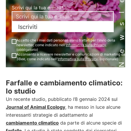
Newsletter
Scrivi qui la tua e-mail*
Iscriviti
Accetto che i miei dati personali siano trattati per l'invio della
newsletter, come indicato nell'
Informativa sulla Privacy
.
(obbligatorio)
Acconsento a ricevere newsletter e comunicazioni di marketing da
3Bee, come indicato nell'
Informativa sulla Privacy
. (opzionale)
Farfalle e cambiamento climatico:
lo studio
Un recente studio, pubblicato l’8 gennaio 2024 sul
Journal of Animal Ecology
, ha messo in luce alcune
interessanti strategie di adattamento al
cambiamento climatico
da parte di alcune specie di
farfalle
. Lo studio è stato condotto dai ricercatori