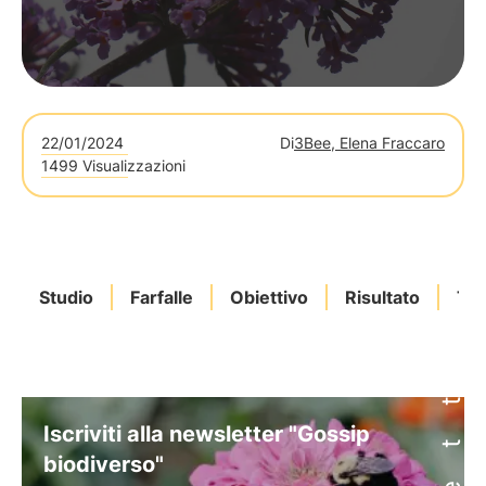
22/01/2024
Di
3Bee, Elena Fraccaro
1499 Visualizzazioni
Studio
Farfalle
Obiettivo
Risultato
Te
Iscriviti alla newsletter "Gossip
biodiverso"