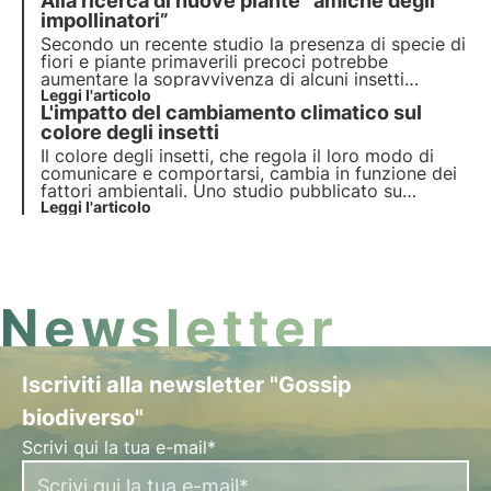
Alla ricerca di nuove piante “amiche degli
articolo le dinamiche di questo processo e scopri
una curiosità interessante sulla memoria delle
impollinatori”
farfalle.
Secondo un recente studio la presenza di specie di
fiori e piante primaverili precoci potrebbe
aumentare la sopravvivenza di alcuni insetti
impollinatori, ampliando l’elenco delle piante
Leggi l'articolo
L'impatto del cambiamento climatico sul
“pollinator friendly”. Scopri di più sugli alleati degli
impollinatori in questo articolo.
colore degli insetti
Il colore degli insetti, che regola il loro modo di
comunicare e comportarsi, cambia in funzione dei
fattori ambientali. Uno studio pubblicato su
Ecology & Evolution esamina come il cambiamento
Leggi l'articolo
climatico influisca su questi colori, influenzando
comunicazione, riproduzione e adattamenti
fisiologici.
Newsletter
Iscriviti alla newsletter "Gossip
biodiverso"
Scrivi qui la tua e-mail*