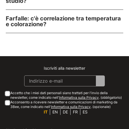
studio?
Farfalle: c'è correlazione tra temperatura
e colorazione?
Iscriviti alla newsletter
Instagram
Facebook
Linkedin
Youtube
Accetto che i miei dati personali siano trattati per l'invio della
newsletter, come indicato nell'
Informativa sulla Privacy
. (obbligatorio)
Acconsento a ricevere newsletter e comunicazioni di marketing da
3Bee, come indicato nell'
Informativa sulla Privacy
. (opzionale)
IT
EN
DE
FR
ES