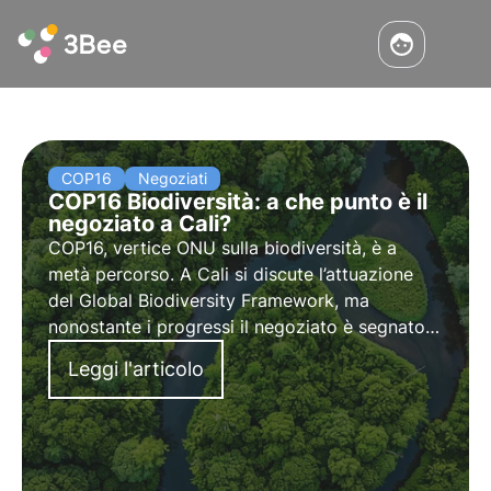
COP16
Negoziati
COP16 Biodiversità: a che punto è il
negoziato a Cali?
COP16, vertice ONU sulla biodiversità, è a
metà percorso. A Cali si discute l’attuazione
del Global Biodiversity Framework, ma
nonostante i progressi il negoziato è segnato
da divergenze su fondi e governance. Scopri di
Leggi l'articolo
più sull'avanzamento delle discussioni a Cali.