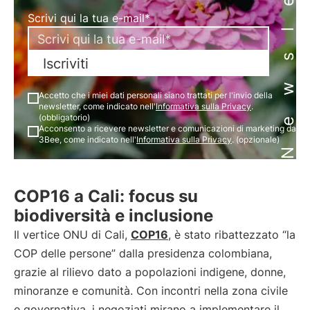
Newsletter
Scrivi qui la tua e-mail*
Iscriviti
Accetto che i miei dati personali siano trattati per l'invio della
newsletter, come indicato nell'
Informativa sulla Privacy
.
(obbligatorio)
Acconsento a ricevere newsletter e comunicazioni di marketing da
3Bee, come indicato nell'
Informativa sulla Privacy
. (opzionale)
COP16 a Cali: focus su
biodiversità e inclusione
Il vertice ONU di Cali,
COP16
, è stato ribattezzato “la
COP delle persone” dalla presidenza colombiana,
grazie al rilievo dato a popolazioni indigene, donne,
minoranze e comunità. Con incontri nella zona civile
e governativa, i negoziati mirano a implementare il