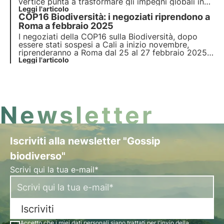
vertice punta a trasformare gli impegni globali in
azioni concrete per la biodiversità, la
Leggi l'articolo
COP16 Biodiversità: i negoziati riprendono a
conservazione e il ripristino della natura. Scopri di
più in questo articolo.
Roma a febbraio 2025
I negoziati della COP16 sulla Biodiversità, dopo
essere stati sospesi a Cali a inizio novembre,
riprenderanno a Roma dal 25 al 27 febbraio 2025
presso la sede FAO. Scopri in questo articolo quali
Leggi l'articolo
saranno i principali temi rimasti irrisolti che
saranno oggetto di discussione.
Newsletter
Iscriviti alla newsletter "Gossip
biodiverso"
Scrivi qui la tua e-mail*
Iscriviti
Accetto che i miei dati personali siano trattati per l'invio della