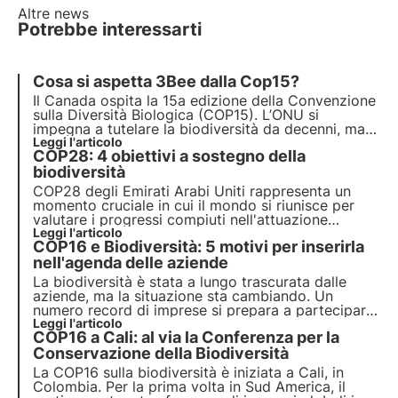
Altre news
Potrebbe interessarti
Cosa si aspetta 3Bee dalla Cop15?
Il Canada ospita la 15a edizione della
Convenzione
sulla Diversità Biologica
(COP15). L’ONU si
impegna a tutelare la biodiversità da decenni, ma il
poco spazio che le è stato dedicato durante la
Leggi l'articolo
COP28: 4 obiettivi a sostegno della
COP27 e il precedente
fallimento del Piano 2011-
2020
biodiversità
minacciano il futuro del nuovo accordo.
COP28 degli Emirati Arabi Uniti rappresenta un
momento cruciale in cui il mondo si riunisce per
valutare i progressi compiuti nell'attuazione
dell'accordo di Parigi verso la tutela della
Leggi l'articolo
COP16 e Biodiversità: 5 motivi per inserirla
biodiversità. La conferenza delle parti sul clima a
Dubai (COP28) si svolgerà dal 30/11/2023 al
nell'agenda delle aziende
12/12/2023.
La biodiversità è stata a lungo trascurata dalle
aziende, ma la situazione sta cambiando. Un
numero record di imprese si prepara a partecipare
alla COP16 del 2024. Sono cinque le tendenze
Leggi l'articolo
COP16 a Cali: al via la Conferenza per la
globali che alimentano il crescente interesse delle
aziende per la natura e la biodiversità.
Conservazione della Biodiversità
La COP16 sulla biodiversità è iniziata a Cali, in
Colombia. Per la prima volta in Sud America, il