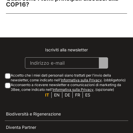
COP16?
Iscriviti alla newsletter
Instagram
Facebook
Linkedin
Youtube
Accetto che i miei dati personali siano trattati per l'invio della
newsletter, come indicato nell'
Informativa sulla Privacy
. (obbligatorio)
Acconsento a ricevere newsletter e comunicazioni di marketing da
3Bee, come indicato nell'
Informativa sulla Privacy
. (opzionale)
IT
EN
DE
FR
ES
Biodiversità e Rigenerazione
Diventa Partner