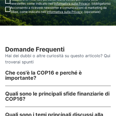
newsletter, come indicato nell'
Informativa sulla Privacy
. (obbligatorio)
Acconsento a ricevere newsletter e comunicazioni di marketing da
3Bee, come indicato nell'
Informativa sulla Privacy
. (opzionale)
Domande Frequenti
Hai dei dubbi o altre curiosità su questo articolo? Qui
troverai spunti
Che cos'è la COP16 e perché è
importante?
Quali sono le principali sfide finanziarie di
COP16?
Quali sono i temi principali discussi alla