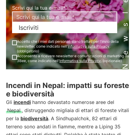
Newsletter
Scrivi qui la tua e-mail*
Iscriviti
Accetto che i miei dati personali siano trattati per l'invio della
newsletter, come indicato nell'
Informativa sulla Privacy
.
(obbligatorio)
Acconsento a ricevere newsletter e comunicazioni di marketing da
3Bee, come indicato nell'
Informativa sulla Privacy
. (opzionale)
Incendi in Nepal: impatti su foreste
e biodiversità
Gli
incendi
hanno devastato numerose aree del
Nepal
, distruggendo migliaia di ettari di foreste vitali
per la
biodiversità
. A Sindhupalchok, 82 ettari di
terreno sono andati in fiamme, mentre a Liping 35
ettari sono stati distrutti. Dolakha è stata teatro di