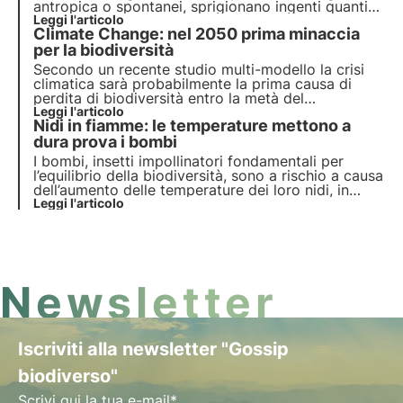
antropica o spontanei, sprigionano ingenti quantità
di CO2 e modificano l’ecosistema forestale con
Leggi l'articolo
Climate Change: nel 2050 prima minaccia
impatti diversificati e spesso duraturi sulla
vegetazione, sul suolo, e sulla fauna selvatica.
per la biodiversità
Secondo un recente studio multi-modello la crisi
climatica sarà probabilmente la prima causa di
perdita di biodiversità entro la metà del
ventunesimo secolo. Leggi di più sulle cause della
Leggi l'articolo
Nidi in fiamme: le temperature mettono a
perdita di biodiversità.
dura prova i bombi
I bombi, insetti impollinatori fondamentali per
l’equilibrio della biodiversità, sono a rischio a causa
dell’aumento delle temperature dei loro nidi, in
quanto si comportano come superorganismi. Un
Leggi l'articolo
recente studio espone i rischi del cambiamento
climatico su questi animali e per la biodiversità.
Newsletter
Iscriviti alla newsletter "Gossip
biodiverso"
Scrivi qui la tua e-mail*