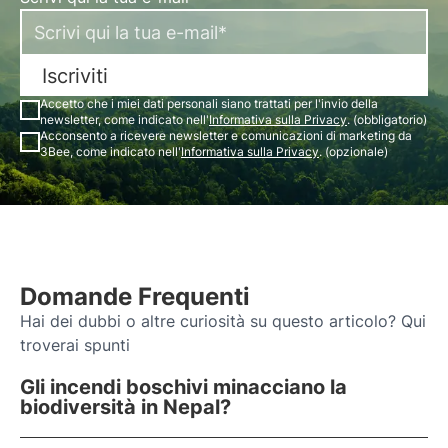
Iscriviti
Accetto che i miei dati personali siano trattati per l'invio della
newsletter, come indicato nell'
Informativa sulla Privacy
. (obbligatorio)
Acconsento a ricevere newsletter e comunicazioni di marketing da
3Bee, come indicato nell'
Informativa sulla Privacy
. (opzionale)
Domande Frequenti
Hai dei dubbi o altre curiosità su questo articolo? Qui
troverai spunti
Gli incendi boschivi minacciano la
biodiversità in Nepal?