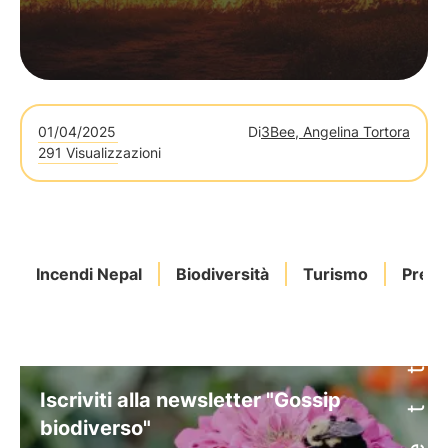
01/04/2025
Di
3Bee, Angelina Tortora
291 Visualizzazioni
Incendi Nepal
Biodiversità
Turismo
Preve
Iscriviti alla newsletter "Gossip
biodiverso"