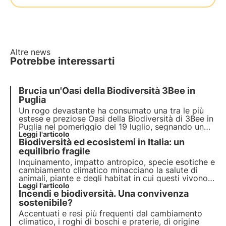
Altre news
Potrebbe interessarti
Brucia un'Oasi della Biodiversità 3Bee in
Puglia
Un rogo devastante ha consumato una tra le più
estese e preziose Oasi della Biodiversità di 3Bee in
Puglia nel pomeriggio del 19 luglio, segnando un
triste capitolo nella lotta per la conservazione del
Leggi l'articolo
Biodiversità ed ecosistemi in Italia: un
nostro ambiente. I tecnici 3Bee stimano che
l'habitat richiederà almeno 10 anni per rigenerarsi.
equilibrio fragile
Inquinamento, impatto antropico, specie esotiche e
cambiamento climatico minacciano la salute di
animali, piante e degli habitat in cui questi vivono.
Il programma delle Nazioni Unite entro il 2030
Leggi l'articolo
Incendi e biodiversità. Una convivenza
prevede protezione e ripristino. Ma servono azioni
puntuali.
sostenibile?
Accentuati e resi più frequenti dal cambiamento
climatico, i roghi di boschi e praterie, di origine