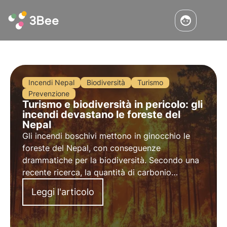
Incendi Nepal
Biodiversità
Turismo
Prevenzione
Turismo e biodiversità in pericolo: gli
incendi devastano le foreste del
Nepal
Gli incendi boschivi mettono in ginocchio le
foreste del Nepal, con conseguenze
drammatiche per la biodiversità. Secondo una
recente ricerca, la quantità di carbonio
rilasciata da questi roghi è allarmante. Questa
Leggi l'articolo
situazione incide sull’economia e il turismo è il
settore più penalizzato.