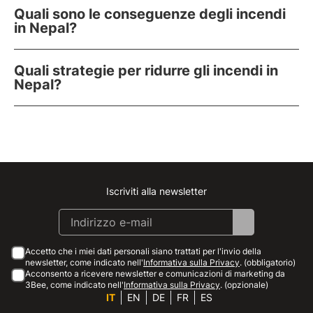
Quali sono le conseguenze degli incendi
in Nepal?
Quali strategie per ridurre gli incendi in
Nepal?
Iscriviti alla newsletter
Instagram
Facebook
Linkedin
Youtube
Accetto che i miei dati personali siano trattati per l'invio della
newsletter, come indicato nell'
Informativa sulla Privacy
. (obbligatorio)
Acconsento a ricevere newsletter e comunicazioni di marketing da
3Bee, come indicato nell'
Informativa sulla Privacy
. (opzionale)
IT
EN
DE
FR
ES