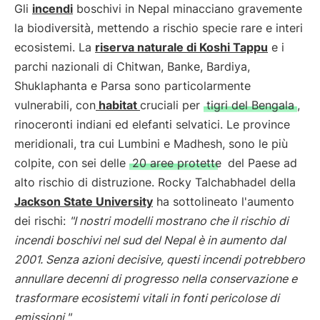
Gli
incendi
boschivi in Nepal minacciano gravemente
la biodiversità, mettendo a rischio specie rare e interi
ecosistemi. La
riserva naturale di Koshi Tappu
e i
parchi nazionali di Chitwan, Banke, Bardiya,
Shuklaphanta e Parsa sono particolarmente
vulnerabili, con
habitat
cruciali per
tigri del Bengala
,
rinoceronti indiani ed elefanti selvatici. Le province
meridionali, tra cui Lumbini e Madhesh, sono le più
colpite, con sei delle
20 aree protette
del Paese ad
alto rischio di distruzione. Rocky Talchabhadel della
Jackson State University
ha sottolineato l'aumento
dei rischi:
"I nostri modelli mostrano che il rischio di
incendi boschivi nel sud del Nepal è in aumento dal
2001. Senza azioni decisive, questi incendi potrebbero
annullare decenni di progresso nella conservazione e
trasformare ecosistemi vitali in fonti pericolose di
emissioni."