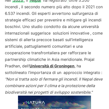
Nel
2023
, il
Nepal
ha registrato
oltre 5.200
incendi
, il secondo numero più alto dopo il 2021 con
6.537 incendi. Gli esperti avvertono sull’urgenza di
strategie efficaci per prevenire e mitigare gli incendi
boschivi. Uno studio condotto da alcune università
internazionali suggerisce
soluzioni innovative
, come
sistemi di allerta precoce basati sull’intelligenza
artificiale, pattugliamenti comunitari e una
cooperazione transfrontaliera per rafforzare le
partnership climatiche in Asia meridionale. Prajal
Pradhan, dell’
Università di Groningen
, ha
sottolineato l’importanza di un
approccio integrato
:
"Non si tratta solo di fermare gli incendi. Il Nepal deve
combinare azioni per il clima e la protezione della
biodiversità nei progetti di sviluppo sostenibile."