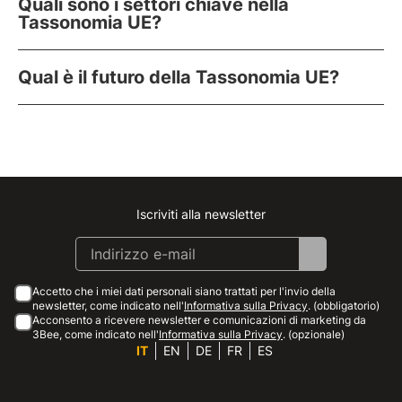
Quali sono i settori chiave nella
Tassonomia UE?
Qual è il futuro della Tassonomia UE?
Iscriviti alla newsletter
Instagram
Facebook
Linkedin
Youtube
Accetto che i miei dati personali siano trattati per l'invio della
newsletter, come indicato nell'
Informativa sulla Privacy
. (obbligatorio)
Acconsento a ricevere newsletter e comunicazioni di marketing da
3Bee, come indicato nell'
Informativa sulla Privacy
. (opzionale)
IT
EN
DE
FR
ES