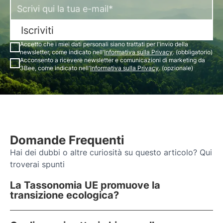
Iscriviti
Accetto che i miei dati personali siano trattati per l'invio della
newsletter, come indicato nell'
Informativa sulla Privacy
. (obbligatorio)
Acconsento a ricevere newsletter e comunicazioni di marketing da
3Bee, come indicato nell'
Informativa sulla Privacy
. (opzionale)
Domande Frequenti
Hai dei dubbi o altre curiosità su questo articolo? Qui
troverai spunti
La Tassonomia UE promuove la
transizione ecologica?