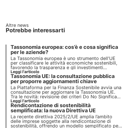
Altre news
Potrebbe interessarti
Tassonomia europea: cos’è e cosa significa
per le aziende?
La Tassonomia europea è uno strumento dell'UE
per classificare le attività economiche sostenibili,
favorendo la trasparenza e gli investimenti
sostenibili. Scopri in questo articolo come
Leggi l'articolo
Tassonomia UE: la consultazione pubblica
funziona, i suoi obiettivi principali e quali sono i
vantaggi per le aziende.
per proporre aggiornamenti chiave
La Piattaforma per la Finanza Sostenibile avvia una
consultazione per aggiornare la Tassonomia UE.
Tra le novità: revisione dei criteri Do No Significant
Harm e inclusione di nuove attività economiche
Leggi l'articolo
Rendicontazione di sostenibilità
come soluzioni digitali, tutela della biodiversità e
gestione sostenibile delle risorse naturali.
semplificata: la nuova Direttiva UE
La recente direttiva 2025/2/UE amplia l’ambito
delle imprese soggette alla rendicontazione di
sostenibilità, offrendo un modello semplificato per