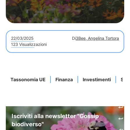
22/03/2025
Di
3Bee, Angelina Tortora
123 Visualizzazioni
Tassonomia UE
Finanza
Investimenti
Sett
Iscriviti alla newsletter "Gossip
biodiverso"