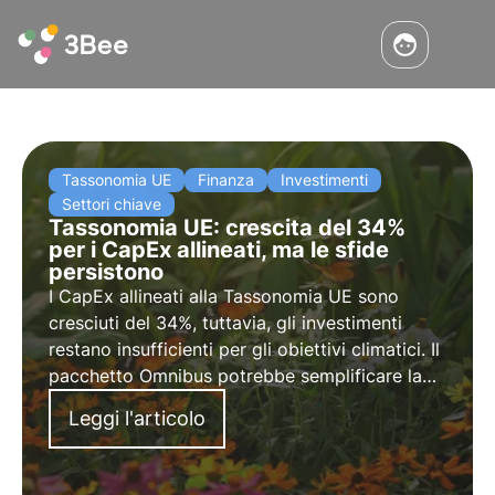
Tassonomia UE
Finanza
Investimenti
Settori chiave
Tassonomia UE: crescita del 34%
per i CapEx allineati, ma le sfide
persistono
I CapEx allineati alla Tassonomia UE sono
cresciuti del 34%, tuttavia, gli investimenti
restano insufficienti per gli obiettivi climatici. Il
pacchetto Omnibus potrebbe semplificare la
rendicontazione, ma con il rischio di minore
Leggi l'articolo
trasparenza. Scopriamo di più in quest’articolo.