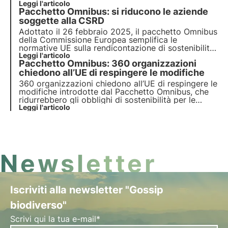
alcune categorie. Questo passaggio normativo
Leggi l'articolo
Pacchetto Omnibus: si riducono le aziende
rappresenta un passo verso una maggiore
trasparenza e responsabilità aziendale in base ai
soggette alla CSRD
criteri ESG.
Adottato il 26 febbraio 2025, il pacchetto Omnibus
della Commissione Europea semplifica le
normative UE sulla rendicontazione di sostenibilità,
con particolare riferimento alla Direttiva CSRD.
Leggi l'articolo
Pacchetto Omnibus: 360 organizzazioni
Scopri di più in questo articolo.
chiedono all’UE di respingere le modifiche
360 organizzazioni chiedono all’UE di respingere le
modifiche introdotte dal Pacchetto Omnibus, che
ridurrebbero gli obblighi di sostenibilità per le
imprese. Il rischio? Indebolire la due diligence e la
Leggi l'articolo
rendicontazione ambientale, compromettendo gli
impegni UE su diritti umani e clima.
Newsletter
Iscriviti alla newsletter "Gossip
biodiverso"
Scrivi qui la tua e-mail*