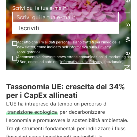
Newsletter
Scrivi qui la tua e-mail*
Iscriviti
Accetto che i miei dati personali siano trattati per l'invio della
newsletter, come indicato nell'
Informativa sulla Privacy
.
(obbligatorio)
Acconsento a ricevere newsletter e comunicazioni di marketing da
3Bee, come indicato nell'
Informativa sulla Privacy
. (opzionale)
Tassonomia UE: crescita del 34%
per i CapEx allineati
L'UE ha intrapreso da tempo un percorso di
transizione ecologica
per decarbonizzare
l'economia e promuovere la sostenibilità ambientale.
Tra gli strumenti fondamentali per indirizzare i flussi
finanziari verso investimenti sostenibili, la