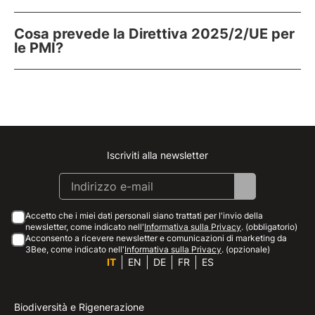
Cosa prevede la Direttiva 2025/2/UE per
le PMI?
Iscriviti alla newsletter
Instagram
Facebook
Linkedin
Youtube
Accetto che i miei dati personali siano trattati per l'invio della
newsletter, come indicato nell'
Informativa sulla Privacy
. (obbligatorio)
Acconsento a ricevere newsletter e comunicazioni di marketing da
3Bee, come indicato nell'
Informativa sulla Privacy
. (opzionale)
IT
EN
DE
FR
ES
Biodiversità e Rigenerazione