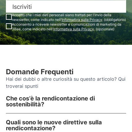
Iscriviti
Accetto che i miei dati personali siano trattati per l'invio della
newsletter, come indicato nell'
Informativa sulla Privacy
. (obbligatorio)
Acconsento a ricevere newsletter e comunicazioni di marketing da
3Bee, come indicato nell'
Informativa sulla Privacy
. (opzionale)
Domande Frequenti
Hai dei dubbi o altre curiosità su questo articolo? Qui
troverai spunti
Che cos’è la rendicontazione di
sostenibilità?
Quali sono le nuove direttive sulla
rendicontazione?