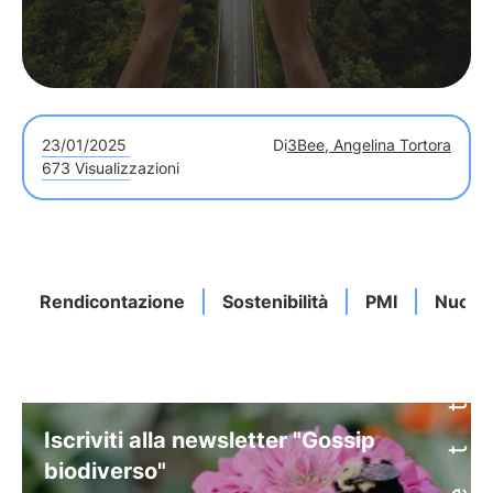
23/01/2025
Di
3Bee, Angelina Tortora
673 Visualizzazioni
Rendicontazione
Sostenibilità
PMI
Nuova 
Iscriviti alla newsletter "Gossip
biodiverso"