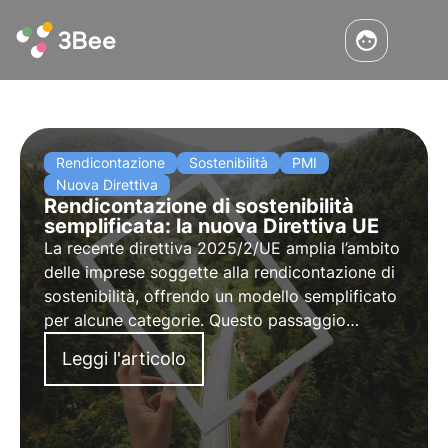
Rendicontazione
Sostenibilità
PMI
Nuova Direttiva
Rendicontazione di sostenibilità
semplificata: la nuova Direttiva UE
La recente direttiva 2025/2/UE amplia l’ambito
delle imprese soggette alla rendicontazione di
sostenibilità, offrendo un modello semplificato
per alcune categorie. Questo passaggio
normativo rappresenta un passo verso una
Leggi l'articolo
maggiore trasparenza e responsabilità
aziendale in base ai criteri ESG.