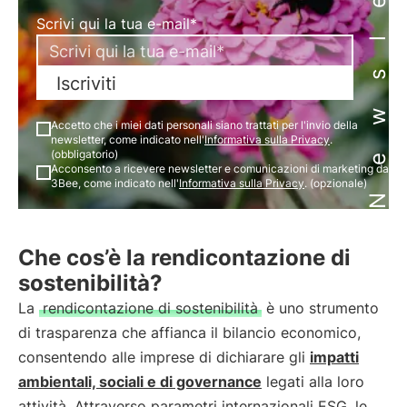
Newsletter
Scrivi qui la tua e-mail*
Iscriviti
Accetto che i miei dati personali siano trattati per l'invio della
newsletter, come indicato nell'
Informativa sulla Privacy
.
(obbligatorio)
Acconsento a ricevere newsletter e comunicazioni di marketing da
3Bee, come indicato nell'
Informativa sulla Privacy
. (opzionale)
Che cos’è la rendicontazione di
sostenibilità?
La
rendicontazione di sostenibilità
è uno strumento
di trasparenza che affianca il bilancio economico,
consentendo alle imprese di dichiarare gli
impatti
ambientali, sociali e di governance
legati alla loro
attività. Attraverso parametri internazionali ESG, le