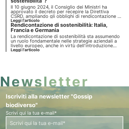
transizione sostenibile.
sostenibilità”?
Il 10 giugno 2024, il Consiglio dei Ministri ha
approvato il decreto per recepire la Direttiva
CSRD, ampliando gli obblighi di rendicontazione e
introducendo il "revisore di sostenibilità" per
Leggi l'articolo
Rendicontazione di sostenibilità: Italia,
attestare la conformità della rendicontazione di
sostenibilità. Scopri di più in questo articolo.
Francia e Germania
La rendicontazione di sostenibilità sta assumendo
un ruolo fondamentale nelle strategie aziendali a
livello europeo, anche in virtù dell'introduzione
della Direttiva CSRD, che estende l'obbligo di
Leggi l'articolo
rendicontazione non finanziaria alle imprese.
Analizziamo i progressi in Italia, Francia e
Germania.
Newsletter
Iscriviti alla newsletter "Gossip
biodiverso"
Scrivi qui la tua e-mail*