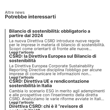
Altre news
Potrebbe interessarti
Bilancio di sostenibilità: obbligatorio a
partire dal 2024
La nuova Direttiva CSRD introduce nuove regole
per le imprese in materia di bilancio di sostenibilità.
Scopri come orientarti di fronte alle nuove
normative e se la tua impresa rientra tra quelle a
Leggi l'articolo
CSRD: la Direttiva Europea sul Bilancio di
cui si rivolge la nuova Direttiva. Scegli 3Bee per il
tuo bilancio di sostenibilità.
sostenibilità
La Direttiva Europea Corporate Sustainability
Reporting Directive disciplina l’obbligo per alcune
imprese di comunicare le informazioni non
finanziarie tramite la redazione di un Bilancio di
Leggi l'articolo
CSRD: Direttiva UE e rendicontazione
sostenibilità. Approfondiamo gli obiettivi della
CSRD e le modalità con cui le aziende dovranno
sostenibilità in Italia
raggiungerli.
Cambia lo scenario ESG in merito agli adempimenti
e alle prospettive con l’inserimento della diretta
CSRD. Analizziamo le varie riforme avviate in Italia
con l’obiettivo di raggiungere una posizione di
Leggi l'articolo
Direttiva CSRD: chi è il “revisore di
vantaggio rispetto agli altri paesi UE sulla