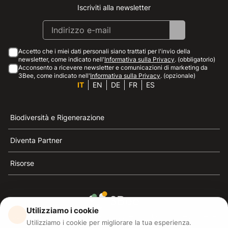
Iscriviti alla newsletter
Instagram
Facebook
Linkedin
Youtube
Accetto che i miei dati personali siano trattati per l'invio della
newsletter, come indicato nell'
Informativa sulla Privacy
. (obbligatorio)
Acconsento a ricevere newsletter e comunicazioni di marketing da
3Bee, come indicato nell'
Informativa sulla Privacy
. (opzionale)
IT
EN
DE
FR
ES
Biodiversità e Rigenerazione
Diventa Partner
Risorse
Utilizziamo i cookie
3Bee è il riferimento della sostenibilità, la difesa delle
Utilizziamo i cookie per migliorare la tua esperienza.