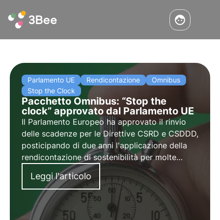
Parlamento UE
Rendicontazione
Omnibus
Stop the Clock
Pacchetto Omnibus: “Stop the
clock” approvato dal Parlamento UE
Il Parlamento Europeo ha approvato il rinvio
delle scadenze per le Direttive CSRD e CSDDD,
posticipando di due anni l'applicazione della
rendicontazione di sostenibilità per molte
aziende. Scopri i dettagli del Pacchetto
Leggi l'articolo
Omnibus, le implicazioni di "Stop the Clock" e
le prossime tappe normative.