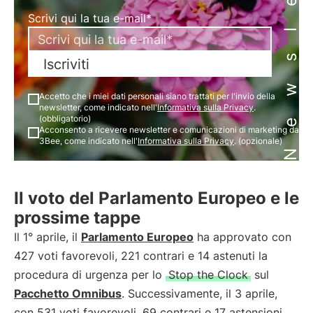
Newsletter
Scrivi qui la tua e-mail*
Iscriviti
Accetto che i miei dati personali siano trattati per l'invio della
newsletter, come indicato nell'
Informativa sulla Privacy
.
(obbligatorio)
Acconsento a ricevere newsletter e comunicazioni di marketing da
3Bee, come indicato nell'
Informativa sulla Privacy
. (opzionale)
Il voto del Parlamento Europeo e le
prossime tappe
Il 1° aprile, il
Parlamento Europeo
ha approvato con
427 voti favorevoli, 221 contrari e 14 astenuti la
procedura di urgenza per lo
Stop the Clock
sul
Pacchetto Omnibus
. Successivamente, il 3 aprile,
con 531 voti favorevoli, 69 contrari e 17 astensioni,