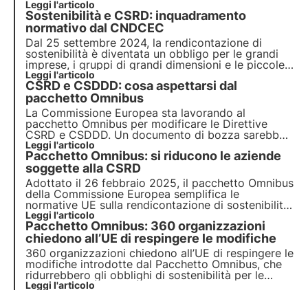
introducendo il "revisore di sostenibilità" per
Leggi l'articolo
Sostenibilità e CSRD: inquadramento
attestare la conformità della rendicontazione di
sostenibilità. Scopri di più in questo articolo.
normativo dal CNDCEC
Dal 25 settembre 2024, la rendicontazione di
sostenibilità è diventata un obbligo per le grandi
imprese, i gruppi di grandi dimensioni e le piccole
e medie imprese quotate, oltre a determinate
Leggi l'articolo
CSRD e CSDDD: cosa aspettarsi dal
società con sede in Paesi terzi. Il CNDCEC ha
pubblicato una guida sull’inquadramento normativo
pacchetto Omnibus
della CSRD.
La Commissione Europea sta lavorando al
pacchetto Omnibus per modificare le Direttive
CSRD e CSDDD. Un documento di bozza sarebbe
trapelato nei giorni scorsi, alimentando
Leggi l'articolo
Pacchetto Omnibus: si riducono le aziende
speculazioni su possibili modifiche alle normative.
Ma cosa significa questo per le aziende?
soggette alla CSRD
Scopriamolo in questo articolo.
Adottato il 26 febbraio 2025, il pacchetto Omnibus
della Commissione Europea semplifica le
normative UE sulla rendicontazione di sostenibilità,
con particolare riferimento alla Direttiva CSRD.
Leggi l'articolo
Pacchetto Omnibus: 360 organizzazioni
Scopri di più in questo articolo.
chiedono all’UE di respingere le modifiche
360 organizzazioni chiedono all’UE di respingere le
modifiche introdotte dal Pacchetto Omnibus, che
ridurrebbero gli obblighi di sostenibilità per le
imprese. Il rischio? Indebolire la due diligence e la
Leggi l'articolo
rendicontazione ambientale, compromettendo gli