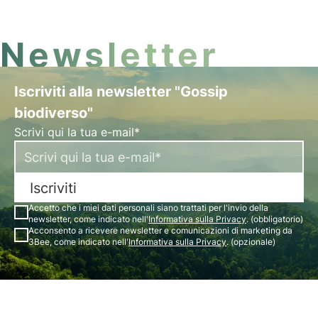
impegni UE su diritti umani e clima.
Newsletter
Iscriviti alla newsletter "Gossip
biodiverso"
Scrivi qui la tua e-mail*
Iscriviti
Accetto che i miei dati personali siano trattati per l'invio della
newsletter, come indicato nell'
Informativa sulla Privacy
. (obbligatorio)
Acconsento a ricevere newsletter e comunicazioni di marketing da
3Bee, come indicato nell'
Informativa sulla Privacy
. (opzionale)