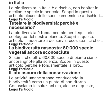
puntuali.
in Italia
La biodiversità in Italia è a rischio, con habitat in
declino e specie in pericolo. Scopri in questo
articolo alcune delle specie endemiche a rischio in
Italia e come il progetto Oasi della Biodiversità di
Leggi l'articolo
Tutelare la biodiversità: perché è
3Bee può contribuire alla creazione del più grande
corridoio ecologico d'Europa.
necessario?
La biodiversità è fondamentale per l'equilibrio
ecologico del nostro pianeta. Scopri in questo
articolo l'importanza dei servizi ecosistemici che
offre, il costo della sua perdita e le strategie
Leggi l'articolo
La biodiversità nascosta: 60.000 specie
essenziali per la sua conservazione.
vegetali ancora sconosciute
Si stima che oltre 60.000 specie di piante siano
ancora ignote alla scienza. Scopri in questo
articolo perché è fondamentale la loro
identificazione e quali azioni possiamo
Leggi l'articolo
Il lato oscuro della conservazione
intraprendere per la loro tutela e conservazione.
Le attività umane stanno conducendo la
biodiversità verso un punto di non ritorno.
Conosciamo le soluzioni ma, alcune di queste,
possono inasprire conflitti e tensioni sociali. E' il
Leggi l'articolo
caso della conservazione nella ree protette del
Pianeta.