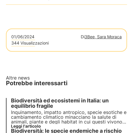
01/06/2024
Di
3Bee, Sara Moraca
344 Visualizzazioni
Altre news
Potrebbe interessarti
Biodiversità ed ecosistemi in Italia: un
equilibrio fragile
Inquinamento, impatto antropico, specie esotiche e
cambiamento climatico minacciano la salute di
animali, piante e degli habitat in cui questi vivono.
Il programma delle Nazioni Unite entro il 2030
Leggi l'articolo
Biodiversità: le specie endemiche a rischio
prevede protezione e ripristino. Ma servono azioni