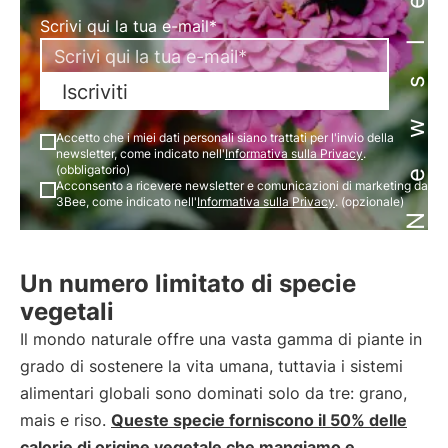
Newsletter
Scrivi qui la tua e-mail*
Iscriviti
Accetto che i miei dati personali siano trattati per l'invio della
newsletter, come indicato nell'
Informativa sulla Privacy
.
(obbligatorio)
Acconsento a ricevere newsletter e comunicazioni di marketing da
3Bee, come indicato nell'
Informativa sulla Privacy
. (opzionale)
Un numero limitato di specie
vegetali
Il mondo naturale offre una vasta gamma di piante in
grado di sostenere la vita umana, tuttavia i sistemi
alimentari globali sono dominati solo da tre: grano,
mais e riso.
Queste specie forniscono il 50% delle
calorie di origine vegetale che mangiamo e