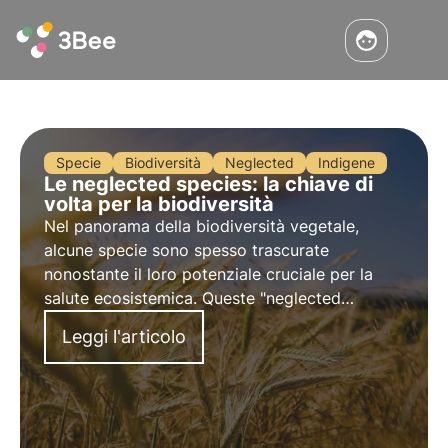
Specie
Biodiversità
Neglected
Indigene
Le neglected species: la chiave di
volta per la biodiversità
Nel panorama della biodiversità vegetale,
alcune specie sono spesso trascurate
nonostante il loro potenziale cruciale per la
salute ecosistemica. Queste "neglected
species" rappresentano una risorsa
Leggi l'articolo
sottovalutata, che potrebbe però essere la
chiave di volta per la salvaguardia della
biodiversità.