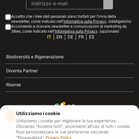
Accetto che i miei dati personali siano trattati per l'invio della
newsletter, come indicato nell'
Informativa sulla Privacy
. (obbligatorio)
Acconsento a ricevere newsletter e comunicazioni di marketing da
3Bee, come indicato nell'
Informativa sulla Privacy
. (opzionale)
IT
EN
DE
FR
ES
Biodiversità e Rigenerazione
Diventa Partner
Risorse
Utilizziamo i cookie
3Bee è il riferimento della sostenibilità, la difesa delle
Utilizziamo i cookie per migliorare la tua esperienza.
api e della biodiversità
Cliccando "Accetta tutti", acconsenti all'uso di tutti i cookie.
Puoi personalizzare le tue preferenze cliccando
"Personalizza".
Privacy Policy
3Bee S.R.L Via Pastrengo 14, 20159, Milano (MI)