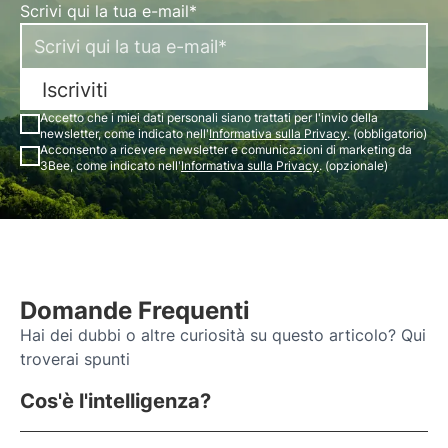
Scrivi qui la tua e-mail*
Iscriviti
Accetto che i miei dati personali siano trattati per l'invio della
newsletter, come indicato nell'
Informativa sulla Privacy
. (obbligatorio)
Acconsento a ricevere newsletter e comunicazioni di marketing da
3Bee, come indicato nell'
Informativa sulla Privacy
. (opzionale)
Domande Frequenti
Hai dei dubbi o altre curiosità su questo articolo? Qui
troverai spunti
Cos'è l'intelligenza?