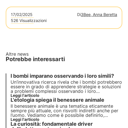
17/02/2025
Di
3Bee, Anna Beretta
526 Visualizzazioni
Altre news
Potrebbe interessarti
I bombi imparano osservando i loro simili?
Un’innovativa ricerca rivela che i bombi potrebbero
essere in grado di apprendere strategie e soluzioni
a problemi complessi osservando i loro
conspecifici più esperti. Esplora in questo articolo
Leggi l'articolo
L'etologia spiega il benessere animale
la meravigliosa diversità del comportamento
animale.
Il benessere animale è una tematica eticamente
sempre più attuale, con risvolti indiretti anche per
l’uomo. Vediamo come è possibile definirlo,
misurarlo e migliorarlo, nell’ottica di salvaguardare
Leggi l'articolo
La curiosità: fondamentale driver
il rispetto per gli animali, in particolare per quelli