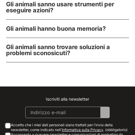
Gli animali sanno usare strumenti per
eseguire azioni?
Gli animali hanno buona memoria?
Gli animali sanno trovare soluzioni a
problemi sconosicuti?
Iscriviti alla newsletter
Instagram
Facebook
Linkedin
Youtube
Accetto che i miei dati personali siano trattati per l'invio della
newsletter, come indicato nell'
Informativa sulla Privacy
. (obbligatorio)
Acconsento a ricevere newsletter e comunicazioni di marketing da