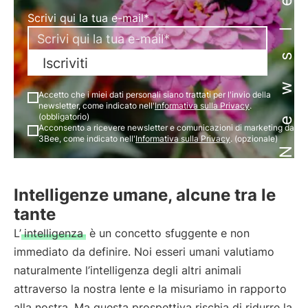
Newsletter
Scrivi qui la tua e-mail*
Iscriviti
Accetto che i miei dati personali siano trattati per l'invio della
newsletter, come indicato nell'
Informativa sulla Privacy
.
(obbligatorio)
Acconsento a ricevere newsletter e comunicazioni di marketing da
3Bee, come indicato nell'
Informativa sulla Privacy
. (opzionale)
Intelligenze umane, alcune tra le
tante
L’
intelligenza
è un concetto sfuggente e non
immediato da definire. Noi esseri umani valutiamo
naturalmente l’intelligenza degli altri animali
attraverso la nostra lente e la misuriamo in rapporto
alla nostra. Ma questa prospettiva rischia di ridurre la