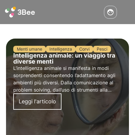
Menti umane
Intelligenza
Corvi
Pesci
Intelligenza animale: un viaggio tra
diverse menti
L’intelligenza animale si manifesta in modi
sorprendenti consentendo l’adattamento agli
ambienti più diversi. Dalla comunicazione al
problem solving, dall’uso di strumenti alla
memoria spaziale, esploriamo le capacità
Leggi l'articolo
cognitive di diverse specie per comprenderne
l’evoluzione, l’unicità e il valore.