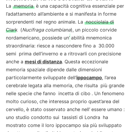
La
memoria
è una capacità cognitiva essenziale per
l’adattamento all’ambiente e si manifesta in forme
sorprendenti nel regno animale. La
nocciolaia di
Clark
(
Nucifraga columbiana
), un piccolo corvide
nordamericano, possiede un’
abilità mnemonica
straordinaria: riesce a nascondere fino a
30.000
semi
prima dell’inverno e a ritrovarli con precisione
anche a
mesi di distanza
. Questa eccezionale
memoria spaziale dipende dalle dimensioni
particolarmente sviluppate dell’
ippocampo
, l’area
cerebrale legata alla memoria, che risulta
più grande
nelle specie che fanno
incetta di cibo
. Un fenomeno
molto curioso, che interessa proprio quest’area del
cervello, è stato osservato anche nell’
essere umano
:
uno studio condotto sui
tassisti di Londra
ha
mostrato come il loro ippocampo sia più sviluppato