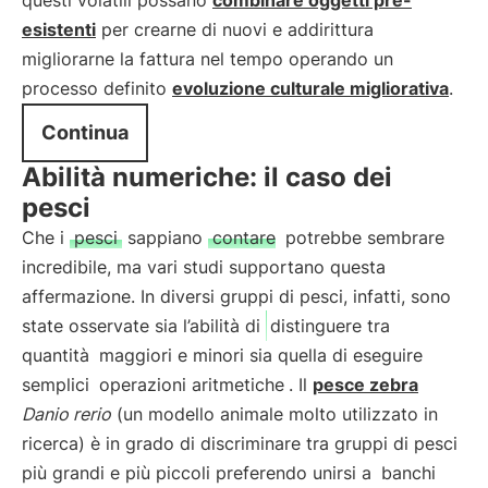
questi volatili possano
combinare oggetti pre-
esistenti
per crearne di nuovi e addirittura
migliorarne la fattura nel tempo operando un
processo definito
evoluzione culturale migliorativa
.
Continua
Abilità numeriche: il caso dei
pesci
Che i
pesci
sappiano
contare
potrebbe sembrare
incredibile, ma vari studi supportano questa
affermazione. In diversi gruppi di pesci, infatti, sono
state osservate sia l’abilità di
distinguere tra
quantità
maggiori e minori sia quella di eseguire
semplici
operazioni aritmetiche
. Il
pesce zebra
Danio rerio
(un modello animale molto utilizzato in
ricerca) è in grado di discriminare tra gruppi di pesci
più grandi e più piccoli preferendo unirsi a
banchi