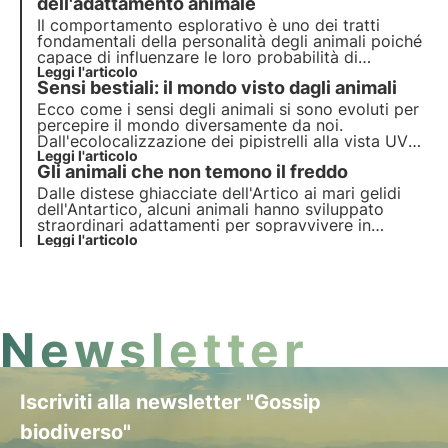
tenuti in condizione di cattività.
dell'adattamento animale
Il comportamento esplorativo è uno dei tratti
fondamentali della personalità degli animali poiché
capace di influenzare le loro probabilità di
sopravvivenza. Infatti pare che i pesci ciclidi
Leggi l'articolo
Sensi bestiali: il mondo visto dagli animali
mostrino diversi gradi di curiosità che influenzano
la loro capacità di adattarsi a nuovi habitat.
Ecco come i sensi degli animali si sono evoluti per
percepire il mondo diversamente da noi.
Dall'ecolocalizzazione dei pipistrelli alla vista UV
delle api, esiste un’estrema varietà sensoriale nel
Leggi l'articolo
Gli animali che non temono il freddo
regno animale.
Dalle distese ghiacciate dell'Artico ai mari gelidi
dell'Antartico, alcuni animali hanno sviluppato
straordinari adattamenti per sopravvivere in
condizioni estreme. In questo articolo,
Leggi l'articolo
esploreremo le strategie di sopravvivenza di
alcune delle specie più incredibili del pianeta.
Newsletter
Iscriviti alla newsletter "Gossip
biodiverso"