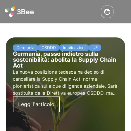
Germania
CSDDD
Implicazioni
UE
Germania, passo indietro sulla
sostenibilità: abolita la Supply Chain
Act
La nuova coalizione tedesca ha deciso di
cancellare la Supply Chain Act, norma
pionieristica sulla due diligence aziendale. Sarà
sostituita dalla Direttiva europea CSDDD, ma
con controlli meno stringenti e un'applicazione
Leggi l'articolo
posticipata al 2028. Un segnale controverso
per l'UE.