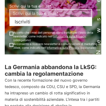
Newsletter
Scrivi qui la tua e-mail*
Iscriviti
Accetto che i miei dati personali siano trattati per l'invio della
newsletter, come indicato nell'
Informativa sulla Privacy
.
(obbligatorio)
Acconsento a ricevere newsletter e comunicazioni di marketing da
3Bee, come indicato nell'
Informativa sulla Privacy
. (opzionale)
La Germania abbandona la LkSG:
cambia la regolamentazione
Con la recente formazione del nuovo governo
tedesco, composto da CDU, CSU e SPD, la Germania
ha intrapreso un cambio di rotta significativo in
materia di sostenibilità aziendale. L’intesa tra i partiti
ha portato alla decisione di abolire la