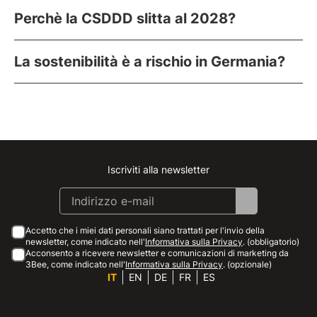
Perchè la CSDDD slitta al 2028?
La sostenibilità è a rischio in Germania?
Iscriviti alla newsletter
Instagram
Facebook
Linkedin
Youtube
Accetto che i miei dati personali siano trattati per l'invio della
newsletter, come indicato nell'
Informativa sulla Privacy
. (obbligatorio)
Acconsento a ricevere newsletter e comunicazioni di marketing da
3Bee, come indicato nell'
Informativa sulla Privacy
. (opzionale)
IT
EN
DE
FR
ES