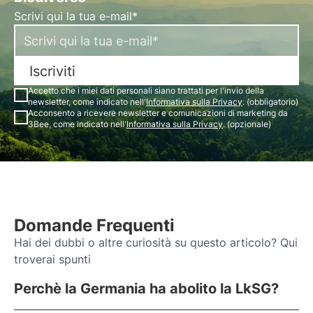
Scrivi qui la tua e-mail*
Iscriviti
Accetto che i miei dati personali siano trattati per l'invio della
newsletter, come indicato nell'
Informativa sulla Privacy
. (obbligatorio)
Acconsento a ricevere newsletter e comunicazioni di marketing da
3Bee, come indicato nell'
Informativa sulla Privacy
. (opzionale)
Domande Frequenti
Hai dei dubbi o altre curiosità su questo articolo? Qui
troverai spunti
Perchè la Germania ha abolito la LkSG?