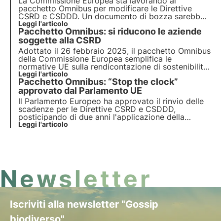
La Commissione Europea sta lavorando al
pacchetto Omnibus per modificare le Direttive
CSRD e CSDDD. Un documento di bozza sarebbe
trapelato nei giorni scorsi, alimentando
Leggi l'articolo
Pacchetto Omnibus: si riducono le aziende
speculazioni su possibili modifiche alle normative.
Ma cosa significa questo per le aziende?
soggette alla CSRD
Scopriamolo in questo articolo.
Adottato il 26 febbraio 2025, il pacchetto Omnibus
della Commissione Europea semplifica le
normative UE sulla rendicontazione di sostenibilità,
con particolare riferimento alla Direttiva CSRD.
Leggi l'articolo
Pacchetto Omnibus: “Stop the clock”
Scopri di più in questo articolo.
approvato dal Parlamento UE
Il Parlamento Europeo ha approvato il rinvio delle
scadenze per le Direttive CSRD e CSDDD,
posticipando di due anni l'applicazione della
rendicontazione di sostenibilità per molte aziende.
Leggi l'articolo
Scopri i dettagli del Pacchetto Omnibus, le
implicazioni di "Stop the Clock" e le prossime
tappe normative.
Newsletter
Iscriviti alla newsletter "Gossip
biodiverso"