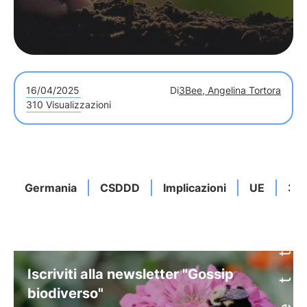
16/04/2025
Di
3Bee, Angelina Tortora
310 Visualizzazioni
Germania
CSDDD
Implicazioni
UE
3B
Iscriviti alla newsletter "Gossip
biodiverso"