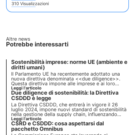
310 Visualizzazioni
Altre news
Potrebbe interessarti
Sostenibilità imprese: norme UE (ambiente e
diritti umani)
Il Parlamento UE ha recentemente adottato una
nuova direttiva denominata <<due diligence>>.
Questa direttiva impone alle imprese e ai loro
partner di adottare misure per prevenire o mitigare
Leggi l'articolo
Due diligence di sostenibilità: la Direttiva
il loro impatto negativo sui diritti umani e
sull'ambiente. Analizziamo cosa prevede il dovere
CSDDD è legge
di diligenza.
La Direttiva CSDDD, che entrerà in vigore il 26
luglio 2024, impone nuovi standard di sostenibilità
nella gestione della supply chain, influenzando
profondamente le imprese europee. Approfondisci
Leggi l'articolo
CSRD e CSDDD: cosa aspettarsi dal
in questo articolo cosa prevede la CSDDD o
Supply Chain Act, gli obblighi e gli ambiti di
pacchetto Omnibus
applicazione.