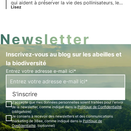
qui aident à préserver la vie des pollinisateurs, les
gardiens de la santé de nos écosystèmes.
Lisez
Découvrez comment 3Bee travaille à la
régénération de la biodiversité.
Newsletter
Inscrivez-vous au blog sur les abeilles et
la biodiversité
Entrez votre adresse e-mail ici*
S'inscrire
J'accepte que mes données personnelles soient traitées pour l'envoi
de la newsletter, comme indiqué dans la
Politique de Confidentialité
.
(obligatoire)
Je consens à recevoir des newsletters et des communications
marketing de 3Bee, comme indiqué dans la
Politique de
Confidentialité
. (optionnel)