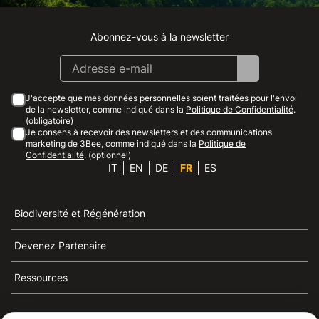
Abonnez-vous à la newsletter
Instagram
Facebook
Linkedin
Youtube
J'accepte que mes données personnelles soient traitées pour l'envoi
de la newsletter, comme indiqué dans la
Politique de Confidentialité
.
(obligatoire)
Je consens à recevoir des newsletters et des communications
marketing de 3Bee, comme indiqué dans la
Politique de
Confidentialité
. (optionnel)
IT
EN
DE
FR
ES
Biodiversité et Régénération
Devenez Partenaire
Ressources