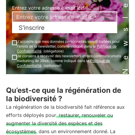
Newsletter
Entrez votre adresse e-mail ici*
S'inscrire
J'accepte que mes données personnelles soient traitées pour
l'envoi de la newsletter, comme indiqué dans la
Politique de
Confidentialité
. (obligatoire)
Je consens à recevoir des newsletters et des communications
marketing de 3Bee, comme indiqué dans la
Politique de
Confidentialité
. (optionnel)
Qu’est-ce que la régénération de
la biodiversité ?
La régénération de la biodiversité fait référence aux
efforts déployés pour
restaurer, renouveler ou
augmenter la diversité des espèces et des
écosystèmes
dans un environnement donné. La