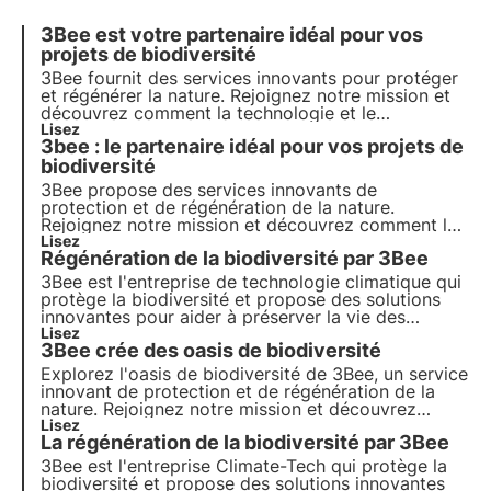
3Bee est votre partenaire idéal pour vos
projets de biodiversité
3Bee fournit des services innovants pour protéger
et régénérer la nature. Rejoignez notre mission et
découvrez comment la technologie et le
développement durable se rejoignent pour créer un
Lisez
3bee : le partenaire idéal pour vos projets de
avenir plus vert pour les entreprises et la planète.
biodiversité
3Bee propose des services innovants de
protection et de régénération de la nature.
Rejoignez notre mission et découvrez comment la
technologie et le développement durable se
Lisez
Régénération de la biodiversité par 3Bee
rencontrent pour créer un avenir plus vert pour les
entreprises et la planète.
3Bee est l'entreprise de technologie climatique qui
protège la biodiversité et propose des solutions
innovantes pour aider à préserver la vie des
pollinisateurs, gardiens de la santé de nos
Lisez
3Bee crée des oasis de biodiversité
écosystèmes. Découvrez comment 3Bee travaille à
la régénération de la biodiversité.
Explorez l'oasis de biodiversité de 3Bee, un service
innovant de protection et de régénération de la
nature. Rejoignez notre mission et découvrez
comment la technologie et le développement
Lisez
La régénération de la biodiversité par 3Bee
durable se rencontrent pour créer un avenir plus
vert pour les entreprises et la planète.
3Bee est l'entreprise Climate-Tech qui protège la
biodiversité et propose des solutions innovantes