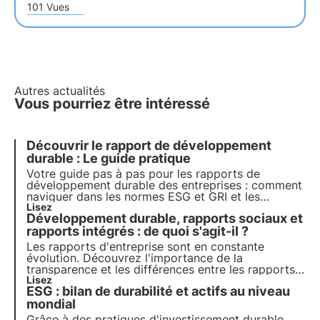
101 Vues
Autres actualités
Vous pourriez être intéressé
Découvrir le rapport de développement
durable : Le guide pratique
Votre guide pas à pas pour les rapports de
développement durable des entreprises : comment
naviguer dans les normes ESG et GRI et les
stratégies réussies pour un avenir plus vert et plus
Lisez
Développement durable, rapports sociaux et
responsable. Choisissez 3Bee pour votre rapport
de développement durable
rapports intégrés : de quoi s'agit-il ?
Les rapports d'entreprise sont en constante
évolution. Découvrez l'importance de la
transparence et les différences entre les rapports
sociaux, les rapports de durabilité et les rapports
Lisez
ESG : bilan de durabilité et actifs au niveau
intégrés. Téléchargez le guide de 3Bee et
apprenez-en plus sur le sujet afin d'améliorer vos
mondial
pratiques commerciales.
Grâce à des pratiques d'investissement durable