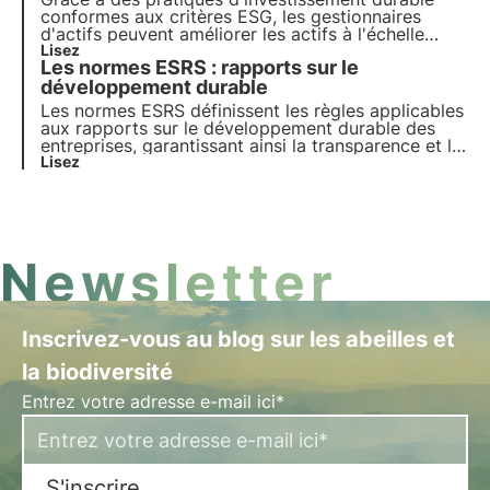
conformes aux critères ESG, les gestionnaires
d'actifs peuvent améliorer les actifs à l'échelle
mondiale par le biais de leurs produits. Un bilan
Lisez
Les normes ESRS : rapports sur le
durable dans les décisions d'investissement et de
gestion d'actifs devient d'une importance capitale.
développement durable
Les normes ESRS définissent les règles applicables
aux rapports sur le développement durable des
entreprises, garantissant ainsi la transparence et la
conformité réglementaire sur tous les aspects ESG.
Lisez
Découvrez dans cet article ce qu'elles sont et
comment elles fonctionnent.
Newsletter
Inscrivez-vous au blog sur les abeilles et
la biodiversité
Entrez votre adresse e-mail ici*
S'inscrire