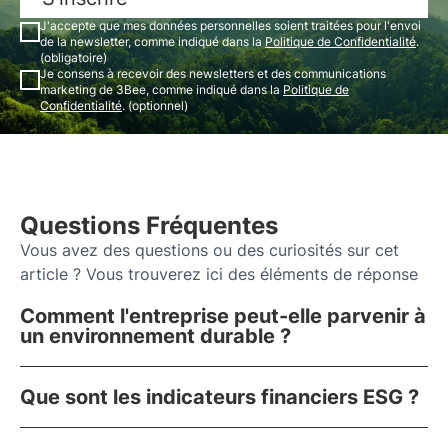
J'accepte que mes données personnelles soient traitées pour l'envoi
de la newsletter, comme indiqué dans la
Politique de Confidentialité
.
(obligatoire)
Je consens à recevoir des newsletters et des communications
marketing de 3Bee, comme indiqué dans la
Politique de
Confidentialité
. (optionnel)
Questions Fréquentes
Vous avez des questions ou des curiosités sur cet
article ? Vous trouverez ici des éléments de réponse
Comment l'entreprise peut-elle parvenir à
un environnement durable ?
Que sont les indicateurs financiers ESG ?