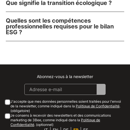
Que signifie la transition écologique ?
Quelles sont les compétences
professionnelles requises pour le bilan
ESG ?
Abonnez-vous à la newsletter
Instagram
Facebook
Linkedin
Youtube
J'accepte que mes données personnelles soient traitées pour l'envoi
de la newsletter, comme indiqué dans la
Politique de Confidentialité
.
(obligatoire)
Je consens à recevoir des newsletters et des communications
marketing de 3Bee, comme indiqué dans la
Politique de
Confidentialité
. (optionnel)
IT
EN
DE
FR
ES