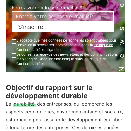
Newsletter
Entrez votre adresse e-mail ici*
S'inscrire
J'accepte que mes données personnelles soient traitées pour
l'envoi de la newsletter, comme indiqué dans la
Politique de
Confidentialité
. (obligatoire)
Je consens à recevoir des newsletters et des communications
marketing de 3Bee, comme indiqué dans la
Politique de
Confidentialité
. (optionnel)
Objectif du rapport sur le
développement durable
La
durabilité
des entreprises, qui comprend les
aspects économiques, environnementaux et sociaux,
est cruciale pour assurer le développement équilibré
à long terme des entreprises. Ces dernières années,