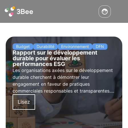
Budget
Durabilité
Environnement
DFN
Rapport sur le développement
durable pour évaluer les
performances ESG
Les organisations axées sur le développement
durable cherchent à démontrer leur
engagement en faveur de pratiques
commerciales responsables et transparentes. À
cette fin, le rapport de développement durable
Lisez
s'est avéré être un outil essentiel pour évaluer
et communiquer les performances ESG d'une
entreprise.