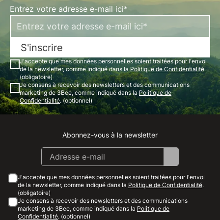
Entrez votre adresse e-mail ici*
S'inscrire
J'accepte que mes données personnelles soient traitées pour l'envoi
de la newsletter, comme indiqué dans la
Politique de Confidentialité
.
(obligatoire)
Je consens à recevoir des newsletters et des communications
marketing de 3Bee, comme indiqué dans la
Politique de
Confidentialité
. (optionnel)
Abonnez-vous à la newsletter
Instagram
Facebook
Linkedin
Youtube
J'accepte que mes données personnelles soient traitées pour l'envoi
de la newsletter, comme indiqué dans la
Politique de Confidentialité
.
(obligatoire)
Je consens à recevoir des newsletters et des communications
marketing de 3Bee, comme indiqué dans la
Politique de
Confidentialité
. (optionnel)