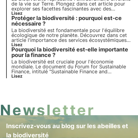
de la vie sur Terre. Plongez dans cet article pour
explorer ses facettes fascinantes avec des
exemples concrets et découvrez pourquoi elle est
Lisez
Protéger la biodiversité : pourquoi est-ce
si importante.
nécessaire ?
La biodiversité est fondamentale pour l'équilibre
écologique de notre planète. Découvrez dans cet
article l'importance des services écosystémiques
qu'elle fournit, le coût de sa perte et les stratégies
Lisez
Pourquoi la biodiversité est-elle importante
essentielles à sa conservation.
pour la finance ?
La biodiversité est cruciale pour l'économie
mondiale. Le document du Forum for Sustainable
Finance, intitulé "Sustainable Finance and
Biodiversity. Un guide pour les praticiens", explore
Lisez
la manière dont la santé des écosystèmes affecte
les secteurs clés et la stabilité financière. Pour en
savoir plus, consultez cet article.
Newsletter
Inscrivez-vous au blog sur les abeilles et
la biodiversité