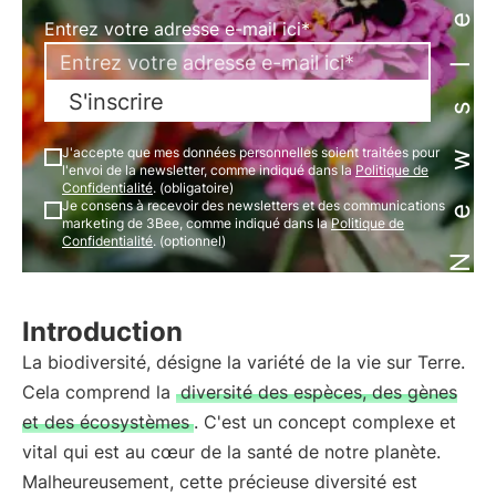
Newsletter
Entrez votre adresse e-mail ici*
S'inscrire
J'accepte que mes données personnelles soient traitées pour
l'envoi de la newsletter, comme indiqué dans la
Politique de
Confidentialité
. (obligatoire)
Je consens à recevoir des newsletters et des communications
marketing de 3Bee, comme indiqué dans la
Politique de
Confidentialité
. (optionnel)
Introduction
La biodiversité, désigne la variété de la vie sur Terre.
Cela comprend la
diversité des espèces, des gènes
et des écosystèmes
. C'est un concept complexe et
vital qui est au cœur de la santé de notre planète.
Malheureusement, cette précieuse diversité est