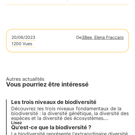
20/06/2023
De
3Bee, Elena Fraccaro
1200 Vues
Autres actualités
Vous pourriez être intéressé
Les trois niveaux de biodiversité
Découvrez les trois niveaux fondamentaux de la
biodiversité : la diversité génétique, la diversité des
espèces et la diversité des écosystèmes.
Découvrez dans cet article l'importance de chaque
Lisez
Qu'est-ce que la biodiversité ?
niveau et comment la conservation de la
biodiversité est cruciale pour notre planète.
La biodiversité représente l'extraordinaire diversité