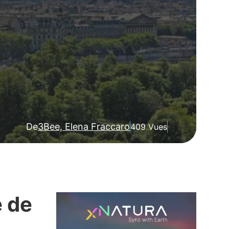
De
3Bee, Elena Fraccaro
409 Vues
e de