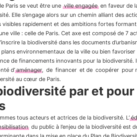
 de Paris se veut être une
ville engagée
en faveur de l
sité. Elle s’engage alors sur un chemin alliant des act
s visibles rapidement et des ambitions fortes formant
’une ville : celle de Paris. Cet axe est composé de 7 ac
u’inscrire la biodiversité dans les documents d’urbanis
 plans environnementaux de la ville ou bien favoriser
nce de financements innovants pour la biodiversité. I
nté d’
aménager,
de
financer
et de
coopérer
pour 
versité au cœur de Paris.
biodiversité par et pour
s
mes tous acteurs et actrices de la biodiversité. L’
éd
sibilisation
du public à l’enjeu de la biodiversité est 
rminante dans la mise en place du Plan de Biodiversi