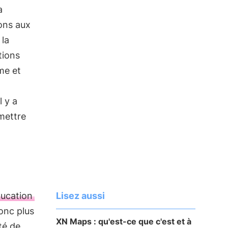
a
ions aux
 la
tions
me et
l y a
mettre
Lisez aussi
ucation
donc plus
XN Maps : qu'est-ce que c'est et à
té de