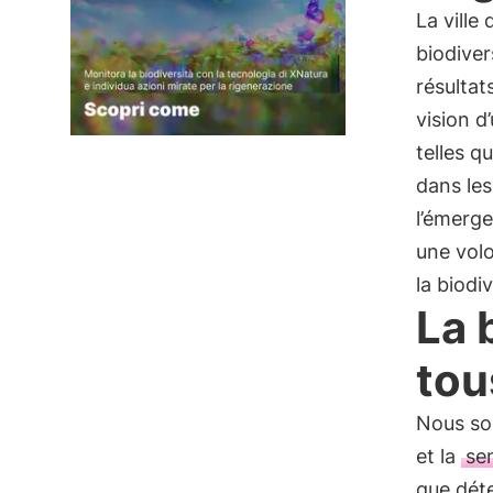
La ville
biodiver
résultat
vision d
telles q
dans les
l’émerge
une volo
la biodi
La 
tou
Nous som
et la
sen
que déte