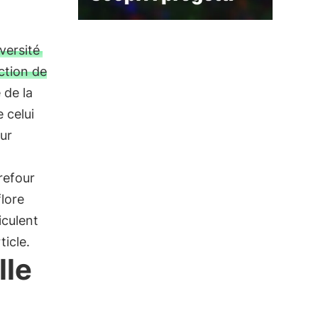
versité
ction de
 de la
 celui
our
rrefour
lore
iculent
ticle.
lle