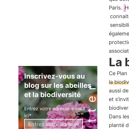
Paris.
H
connait
sensibil
égalem
protecti
associat
La 
Ce Plan 
Inscrivez-vous au
la biodi
blog sur les abeilles
aussi d
et la biodiversité
et s’inv
biodiver
Entrez votre adresse e-mail
ici*
Dans les
planté d