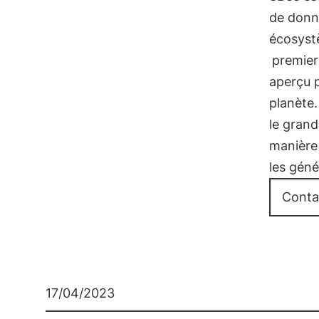
de donné
écosystè
premier
aperçu p
planète.
le grand
manière 
les géné
Conta
17/04/2023