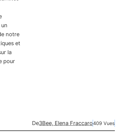
e
t un
de notre
tiques et
ur la
e pour
De
3Bee, Elena Fraccaro
409 Vues