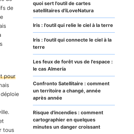
quoi sert l'outil de cartes
ifs de
satellitaires d'iLoveNatura
de
Iris : l'outil qui relie le ciel à la terre
ais
a
Iris : l'outil qui connecte le ciel à la
s
terre
Les feux de forêt vus de l'espace :
le cas Almería
ut pour
Confronto Satellitaire : comment
mais
un territoire a changé, année
 déploie
après année
lle.
Risque d'incendies : comment
cartographier en quelques
et
minutes un danger croissant
r tous