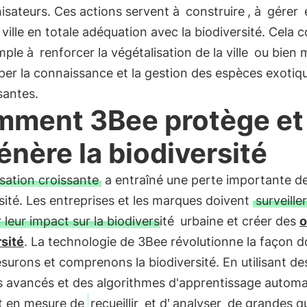
inisateurs. Ces actions servent à
construire
, à
gérer
 ville en totale adéquation avec la biodiversité. Cela 
mple à
renforcer la végétalisation de la ville
ou bien 
er la connaissance et la gestion des espèces exotiq
santes.
ment 3Bee protège et
énère la biodiversité
sation croissante
a entraîné une perte importante de
sité. Les entreprises et les marques doivent
surveiller
 leur impact sur la biodiversité
urbaine et créer des
o
sité
. La technologie de 3Bee révolutionne la façon d
urons et comprenons la biodiversité. En utilisant de
s avancés et des algorithmes d'apprentissage automa
t en mesure de
recueillir
et d'
analyser
de grandes qu