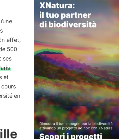
u’une
is
n effet,
 de 500
t ses
aris
s et
 cours
rsité en
ille