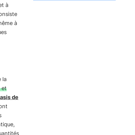
et à
consiste
même à
ues
 la
 et
asis de
ont
s
tique,
antités