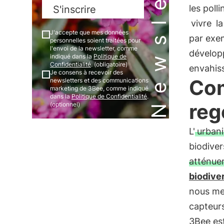
Newsletter
les poll
S'inscrire
vivre
la
J'accepte que mes données
par exe
personnelles soient traitées pour
l'envoi de la newsletter, comme
développ
indiqué dans la
Politique de
Confidentialité
. (obligatoire)
envahis
Je consens à recevoir des
Com
newsletters et des communications
marketing de 3Bee, comme indiqué
dans la
Politique de Confidentialité
.
reg
(optionnel)
L'
urbani
biodiver
atténuer
biodiver
nous mes
capteur
3Bee es