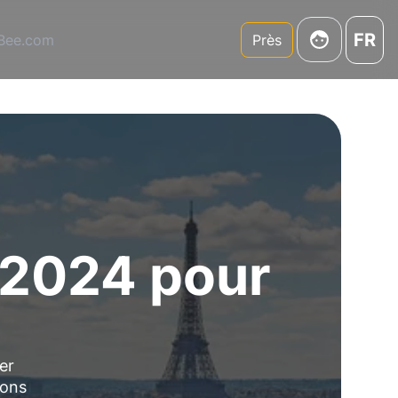
FR
3Bee.com
Près
-2024 pour
cer
ions