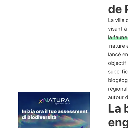
de 
La ville
visant à
la faune 
nature e
lancé en
objectif
superfic
biogéogr
régional
autour d
La 
en