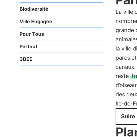
Biodiversité
La ville
nombre
Ville Engagée
grande d
Pour Tous
animales
Partout
la ville
parcs et
3BEE
canaux. 
reste
fr
d’oiseau
des deux
Ile-de-F
Suite
Pla