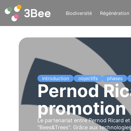
Biodiversité
Régénération
introduction
objectifs
phases
Pernod Ric
promotion 
Le partenariat entre Pernod Ricard et 
"
Bees&Trees
". Grâce aux technologi