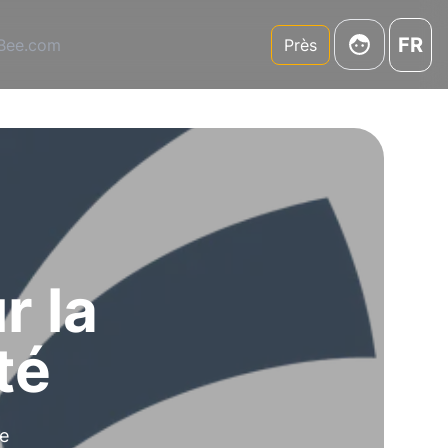
FR
3Bee.com
Près
r la
té
e