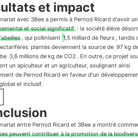
ultats et impact
nariat avec 3Bee a permis à Pernod Ricard d'avoir u
emental et social significatif
: la société élève déso
'abeilles
, qui pollinisent
1,5 milliard de fleurs
, tandis 
ectarifères
plantés deviennent la source de
97 kg d
rbe
3,6 millions de kg de CO2
. En outre, ce projet so
nt un apiculteur et un agriculteur, soulignant ainsi
ement de Pernod Ricard en faveur d'un développeme
lobal et inclusif.
clusion
enariat entre Pernod Ricard et 3Bee a montré comm
ses peuvent contribuer à la promotion de la biodiversi