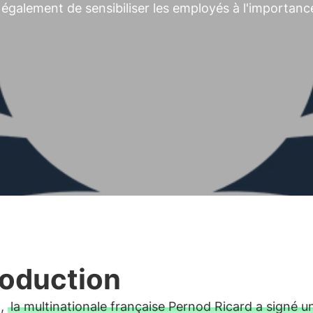
 également de sensibiliser les employés à l'importanc
roduction
2,
la multinationale française Pernod Ricard a signé u