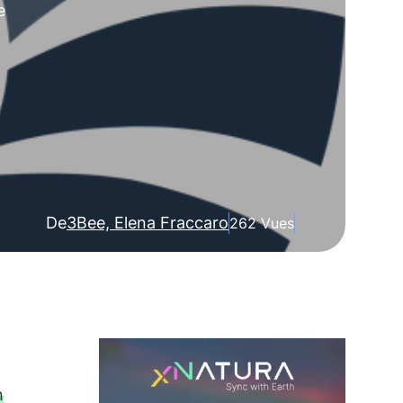
e
De
3Bee, Elena Fraccaro
262 Vues
n