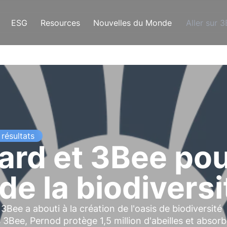
ESG
Resources
Nouvelles du Monde
Aller sur 
résultats
ard et 3Bee pou
de la biodiversi
3Bee a abouti à la création de l'oasis de biodiversité
es 3Bee, Pernod protège
1,5 million d'abeilles
et absorb