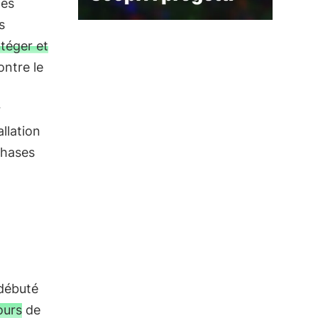
les
s
téger et
ontre le
r
allation
phases
 débuté
ours de