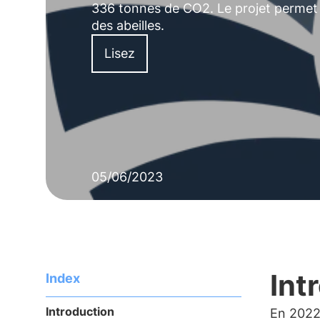
336 tonnes de CO2
. Le projet permet
des abeilles.
Lisez
05/06/2023
Int
Index
Introduction
En 202