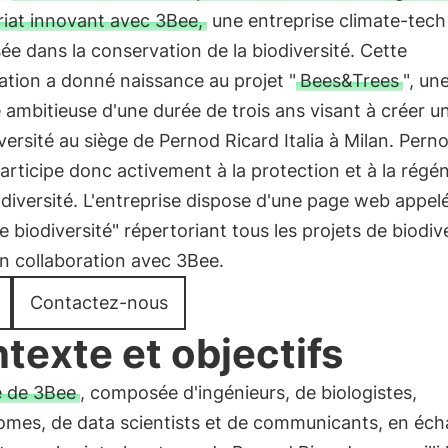
riat innovant avec 3Bee,
une entreprise climate-tech
sée dans la conservation de la biodiversité. Cette
ation a donné naissance au projet "
Bees&Trees
", un
ve ambitieuse d'une durée de trois ans visant à créer u
versité au siège de Pernod Ricard Italia à Milan. Pern
articipe donc activement à la protection et à la régé
odiversité. L'entreprise dispose d'une page web appel
e biodiversité" répertoriant tous les projets de biodiv
en collaboration avec 3Bee.
Contactez-nous
texte et objectifs
e de 3Bee
, composée d'ingénieurs, de biologistes,
omes, de data scientists et de communicants, en éc