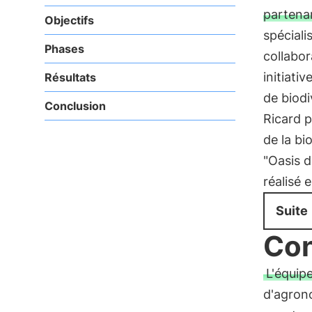
partena
Objectifs
spéciali
Phases
collabor
initiati
Résultats
de biodi
Conclusion
Ricard p
de la bi
"Oasis d
réalisé 
Suite
Con
L'équip
d'agron