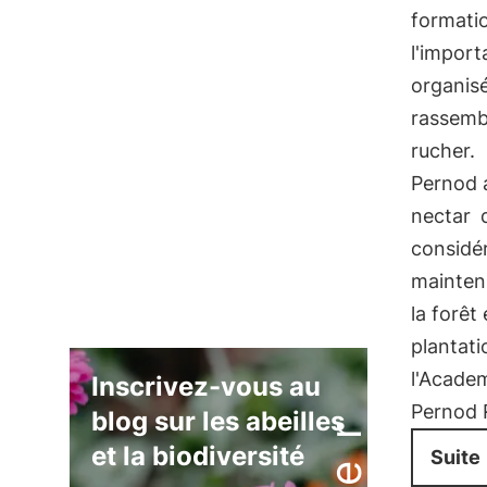
formati
l'import
organis
rassemb
rucher.
Pernod a
nectar
d
considér
mainteni
la forêt
plantati
l'Academ
Inscrivez-vous au
Pernod R
blog sur les abeilles
et la biodiversité
Suite