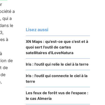
ur
ociété a
, qui a
dans le
Lisez aussi
3,
res à
XN Maps : qu'est-ce que c'est et à
quoi sert l'outil de cartes
satellitaires d'iLoveNatura
 à
tion de
Iris : l'outil qui relie le ciel à la terre
t de
 de
Iris : l'outil qui connecte le ciel à la
terre
,
Les feux de forêt vus de l'espace :
le cas Almería