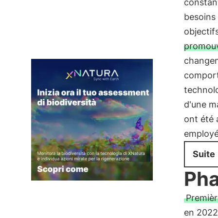
constant
besoins 
objectifs
promouvo
changem
comporta
technol
d'une ma
ont été
employés
Suite
Pha
Premièr
en 2022