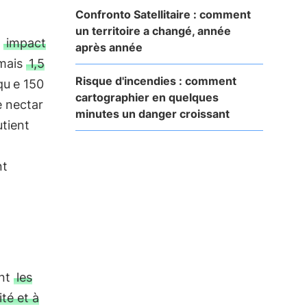
Confronto Satellitaire : comment
un territoire a changé, année
n
impact
après année
rmais
1,5
Risque d'incendies : comment
qu
e 150
cartographier en quelques
e nectar
minutes un danger croissant
utient
nt
ent
les
té et à