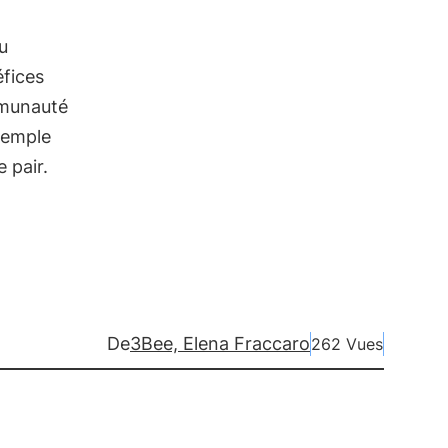
u
éfices
mmunauté
xemple
e pair.
De
3Bee, Elena Fraccaro
262 Vues