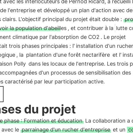
 avec les interlocuteurs de Pernod Ricard, a recueilli 
de l'entreprise et développé un plan d'action avec de
 clairs. L'objectif principal du projet était double :
pro
ir la population d'abeilles
, et contribuer à la
lutte c
ent climatique par l'absorption de CO2
. Le projet
it trois phases principales : l'
installation d'un ruche
ogique
, la
plantation d'une forêt nectarifère
et l'
inst
ison Polly
dans les locaux de l'entreprise. Les trois 
 accompagnées d'un processus de sensibilisation des
 caractérisé par leur participation active.
ses du projet
e phase : Formation et éducation
La collaboration a
 avec le
parrainage d'un rucher d'entreprise
et un
c