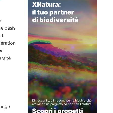
e
ne oasis
od
nération
ée
ersité
hange