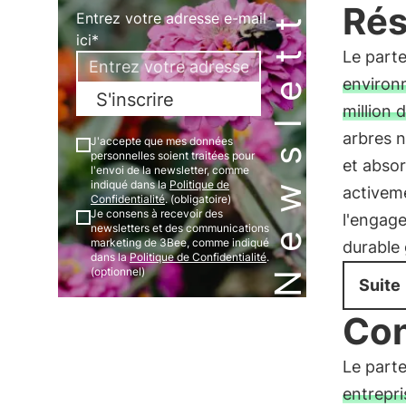
Newsletter
Rés
Entrez votre adresse e-mail
ici*
Le parte
environn
S'inscrire
million d
arbres n
J'accepte que mes données
personnelles soient traitées pour
et abso
l'envoi de la newsletter, comme
indiqué dans la
Politique de
activeme
Confidentialité
. (obligatoire)
Je consens à recevoir des
l'engag
newsletters et des communications
marketing de 3Bee, comme indiqué
durable g
dans la
Politique de Confidentialité
.
(optionnel)
Suite
Con
Le part
entrepri