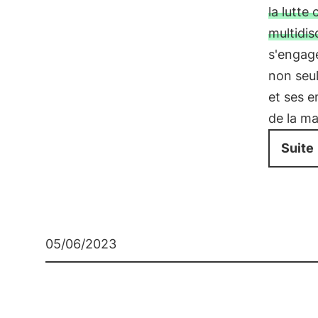
la lutte
multidisc
s'engag
non seu
et ses e
de la ma
Suite
05/06/2023