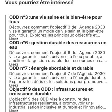
Vous pourriez être intéressé
ODD n°3 :une vie saine et le bien-être pour
tous
Découvrez comment l'objectif 3 de l'Agenda 2030
vise à garantir un mode de vie sain et le bien-être
pour tous. Explorez les principaux objectifs et
défis, comment la France progresse vers leur
Lisez
ODD n°6 : gestion durable des ressources en
réalisation et comment les entreprises peuvent
contribuer à cet objectif.
eau
Découvrez comment l'objectif 6 de l'Agenda 2030
vise à garantir l'accès universel à l'eau potable, à
améliorer la gestion durable des ressources en eau
et de l'assainissement, et à protéger les
Lisez
ODD n°7 : énergie abordable et durable
écosystèmes aquatiques.
Découvrez comment l'objectif 7 de l'Agenda 2030
vise à garantir l'accès universel à l'énergie durable.
Explorez les défis et les solutions pour promouvoir
les énergies renouvelables et l'efficacité
Lisez
Objectif 9 des ODD : infrastructures et
énergétique, le rôle des entreprises et les projets
innovants dans ce domaine.
croissance durable
L'objectif 9 des ODD vise à construire des
infrastructures résilientes, à promouvoir une
industrialisation inclusive et durable et l'innovation
pour la croissance économique. Découvrez
Lisez