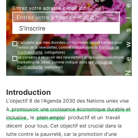
Newsletter
Entrez votre adresse e-mail ici*
S'inscrire
J'accepte que mes données personnelles soient traitées pour
l'envoi de la newsletter, comme indiqué dans la
Politique de
Confidentialité
. (obligatoire)
Je consens à recevoir des newsletters et des communications
marketing de 3Bee, comme indiqué dans la
Politique de
Confidentialité
. (optionnel)
Introduction
L'objectif 8 de l'Agenda 2030 des Nations unies vise
à
promouvoir une croissance économique durable et
inclusive
, le
plein emploi
productif et un
travail
décent
pour tous. Cet objectif est crucial dans la
lutte contre la pauvreté, car la promotion d'une