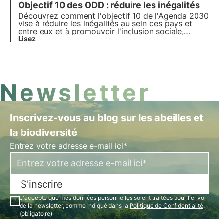
Objectif 10 des ODD : réduire les inégalités
comment les investissements dans les
infrastructures durables et les technologies
Découvrez comment l'objectif 10 de l'Agenda 2030
propres peuvent contribuer à la r
vise à réduire les inégalités au sein des pays et
entre eux et à promouvoir l'inclusion sociale,
économique et politique. Explorez les principales
Lisez
causes des inégalités mondiales et nationales et
les solutions innovantes pour les réduire.
Newsletter
Inscrivez-vous au blog sur les abeilles et
la biodiversité
Entrez votre adresse e-mail ici*
S'inscrire
J'accepte que mes données personnelles soient traitées pour l'envoi
de la newsletter, comme indiqué dans la
Politique de Confidentialité
.
(obligatoire)