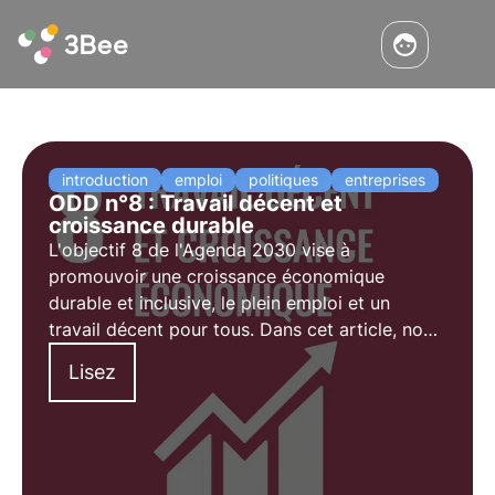
introduction
emploi
politiques
entreprises
ODD n°8 : Travail décent et
croissance durable
L'objectif 8 de l'Agenda 2030 vise à
promouvoir une croissance économique
durable et inclusive, le plein emploi et un
travail décent pour tous. Dans cet article, nous
explorerons les objectifs et les défis de
Lisez
l'objectif 8,mais aussi certaines initiatives
sociales visant à promouvoir l'emploi décent.