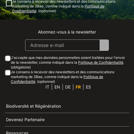
Je consens à recevoir des newsletters et des communications
marketing de 3Bee, comme indiqué dans la
Politique de
Confidentialité
. (optionnel)
Abonnez-vous à la newsletter
Instagram
Facebook
Linkedin
Youtube
J'accepte que mes données personnelles soient traitées pour l'envoi
de la newsletter, comme indiqué dans la
Politique de Confidentialité
.
(obligatoire)
Je consens à recevoir des newsletters et des communications
marketing de 3Bee, comme indiqué dans la
Politique de
Confidentialité
. (optionnel)
IT
EN
DE
FR
ES
Biodiversité et Régénération
Devenez Partenaire
Ressources