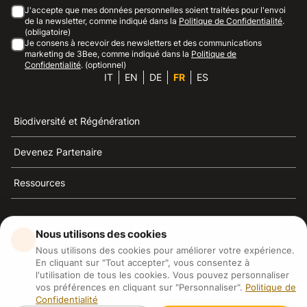
J'accepte que mes données personnelles soient traitées pour l'envoi
de la newsletter, comme indiqué dans la
Politique de Confidentialité
.
(obligatoire)
Je consens à recevoir des newsletters et des communications
marketing de 3Bee, comme indiqué dans la
Politique de
Confidentialité
. (optionnel)
IT
EN
DE
FR
ES
Biodiversité et Régénération
Devenez Partenaire
Ressources
Nous utilisons des cookies
Nous utilisons des cookies pour améliorer votre expérience.
3Bee est la référence du développement durable, de la
En cliquant sur "Tout accepter", vous consentez à
défense des abeilles et de la biodiversité
l'utilisation de tous les cookies. Vous pouvez personnaliser
vos préférences en cliquant sur "Personnaliser".
Politique de
Confidentialité
3Bee S.R.L Via Pastrengo 14, 20159, Milano (MI)