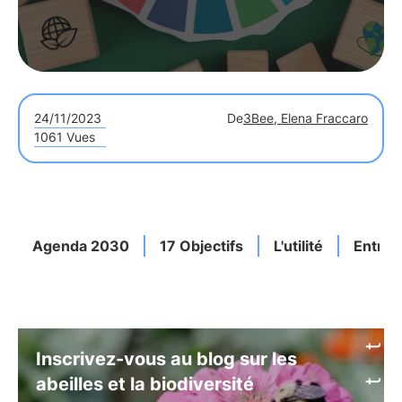
24/11/2023
De
3Bee, Elena Fraccaro
1061 Vues
Agenda 2030
17 Objectifs
L'utilité
Entrep
Inscrivez-vous au blog sur les
abeilles et la biodiversité