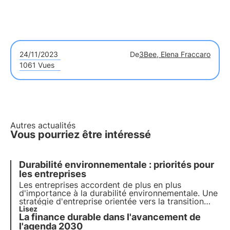
24/11/2023
De
3Bee, Elena Fraccaro
1061 Vues
Autres actualités
Vous pourriez être intéressé
Durabilité environnementale : priorités pour
les entreprises
Les entreprises accordent de plus en plus
d'importance à la durabilité environnementale. Une
stratégie d'entreprise orientée vers la transition
écologique n'est pas une option mais une
Lisez
La finance durable dans l'avancement de
nécessité. Voyons comment se l'approprier pour
croître et dynamiser l'économie.
l'agenda 2030