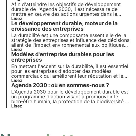
Afin d'atteindre les objectifs de développement
durable de l'Agenda 2030, il est nécessaire de
mettre en œuvre des actions urgentes dans le
domaine de la finance. Lors du Sommet 2023, la
Lisez
Le développement durable, moteur de la
nécessité de mettre en œuvre une finance durable
pour la réalisation des ODD a été discutée.
croissance des entreprises
La durabilité est une composante essentielle de la
stratégie des entreprises et influence des décisions
allant de l'impact environnemental aux politiques
sociales. Cet article explore le rôle de la durabilité
Lisez
Modèles d'entreprise durables pour les
dans le paysage économique, en se référant aux
tendances émergentes parmi les consommateurs
entreprises
et les entreprises italiennes.
En mettant l'accent sur la durabilité, il est essentiel
pour les entreprises d'adopter des modèles
commerciaux qui améliorent leur réputation et leur
position concurrentielle sur le marché. L'objectif
Lisez
Agenda 2030 : où en sommes-nous ?
est de croître économiquement tout en ayant un
impact positif sur l'environnement et les
L'Agenda 2030 pour le développement durable est
personnes.
un programme d'action visant à promouvoir le
bien-être humain, la protection de la biodiversité et
la prospérité économique. Nous examinons les
Lisez
progrès réalisés dans le cadre des 17 Objectifs de
développement durable et des 169 sous-objectifs
pour tous les pays membres.