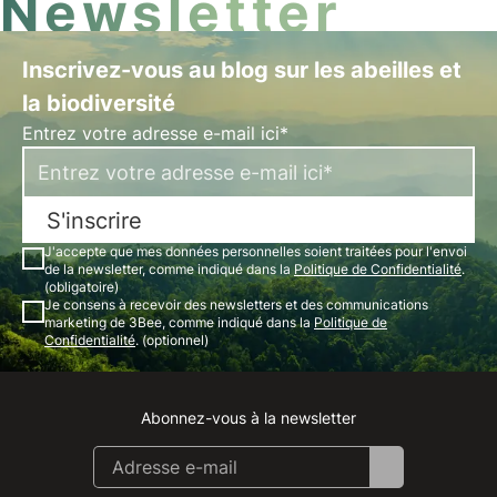
Newsletter
Inscrivez-vous au blog sur les abeilles et
la biodiversité
Entrez votre adresse e-mail ici*
S'inscrire
J'accepte que mes données personnelles soient traitées pour l'envoi
de la newsletter, comme indiqué dans la
Politique de Confidentialité
.
(obligatoire)
Je consens à recevoir des newsletters et des communications
marketing de 3Bee, comme indiqué dans la
Politique de
Confidentialité
. (optionnel)
Abonnez-vous à la newsletter
Instagram
Facebook
Linkedin
Youtube