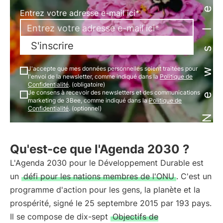
Newsletter
Entrez votre adresse e-mail ici*
S'inscrire
J'accepte que mes données personnelles soient traitées pour
l'envoi de la newsletter, comme indiqué dans la
Politique de
Confidentialité
. (obligatoire)
Je consens à recevoir des newsletters et des communications
marketing de 3Bee, comme indiqué dans la
Politique de
Confidentialité
. (optionnel)
Qu'est-ce que l'Agenda 2030 ?
L'Agenda 2030 pour le Développement Durable est
un
défi pour les nations membres de l'ONU
. C'est un
programme d'action pour les gens, la planète et la
prospérité, signé le 25 septembre 2015 par 193 pays.
Il se compose de dix-sept
Objectifs de