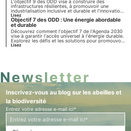
L'objectif 9 des ODD vise à construire des
infrastructures résilientes, à promouvoir une
industrialisation inclusive et durable et l'innovation
pour la croissance économique. Découvrez
Lisez
Objectif 7 des ODD : Une énergie abordable
comment les investissements dans les
infrastructures durables et les technologies
et durable
propres peuvent contribuer à la r
Découvrez comment l'objectif 7 de l'Agenda 2030
vise à garantir l'accès universel à l'énergie durable.
Explorez les défis et les solutions pour promouvoir
les énergies renouvelables et l'efficacité
Lisez
énergétique, le rôle des entreprises et les projets
innovants dans ce domaine.
Newsletter
Inscrivez-vous au blog sur les abeilles et
la biodiversité
Entrez votre adresse e-mail ici*