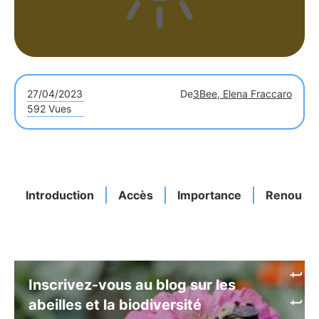
27/04/2023
De
3Bee, Elena Fraccaro
592 Vues
Introduction
Accès
Importance
Renouvel
Inscrivez-vous au blog sur les
abeilles et la biodiversité