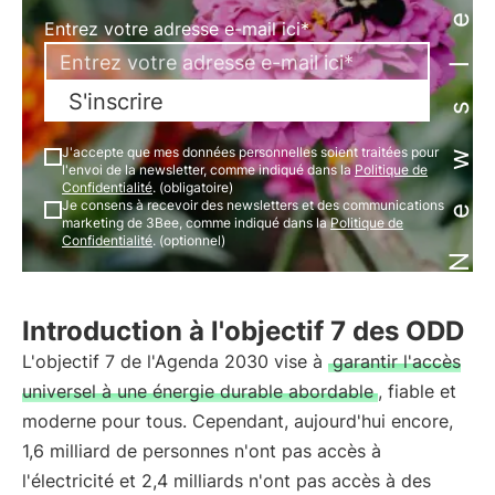
Newsletter
Entrez votre adresse e-mail ici*
S'inscrire
J'accepte que mes données personnelles soient traitées pour
l'envoi de la newsletter, comme indiqué dans la
Politique de
Confidentialité
. (obligatoire)
Je consens à recevoir des newsletters et des communications
marketing de 3Bee, comme indiqué dans la
Politique de
Confidentialité
. (optionnel)
Introduction à l'objectif 7 des ODD
L'objectif 7 de l'Agenda 2030 vise à
garantir l'accès
universel à une énergie durable abordable
, fiable et
moderne pour tous. Cependant, aujourd'hui encore,
1,6 milliard de personnes n'ont pas accès à
l'électricité et 2,4 milliards n'ont pas accès à des