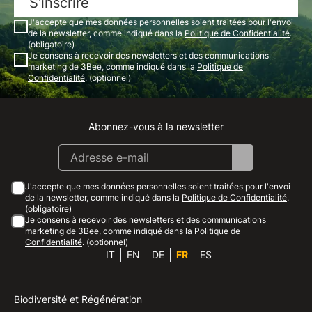
S'inscrire
J'accepte que mes données personnelles soient traitées pour l'envoi
de la newsletter, comme indiqué dans la
Politique de Confidentialité
.
(obligatoire)
Je consens à recevoir des newsletters et des communications
marketing de 3Bee, comme indiqué dans la
Politique de
Confidentialité
. (optionnel)
Abonnez-vous à la newsletter
Instagram
Facebook
Linkedin
Youtube
J'accepte que mes données personnelles soient traitées pour l'envoi
de la newsletter, comme indiqué dans la
Politique de Confidentialité
.
(obligatoire)
Je consens à recevoir des newsletters et des communications
marketing de 3Bee, comme indiqué dans la
Politique de
Confidentialité
. (optionnel)
IT
EN
DE
FR
ES
Biodiversité et Régénération