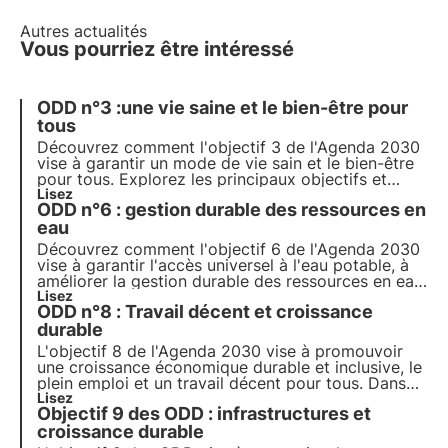
Autres actualités
Vous pourriez être intéressé
ODD n°3 :une vie saine et le bien-être pour
tous
Découvrez comment l'objectif 3 de l'Agenda 2030
vise à garantir un mode de vie sain et le bien-être
pour tous. Explorez les principaux objectifs et
défis, comment la France progresse vers leur
Lisez
ODD n°6 : gestion durable des ressources en
réalisation et comment les entreprises peuvent
contribuer à cet objectif.
eau
Découvrez comment l'objectif 6 de l'Agenda 2030
vise à garantir l'accès universel à l'eau potable, à
améliorer la gestion durable des ressources en eau
et de l'assainissement, et à protéger les
Lisez
ODD n°8 : Travail décent et croissance
écosystèmes aquatiques.
durable
L'objectif 8 de l'Agenda 2030 vise à promouvoir
une croissance économique durable et inclusive, le
plein emploi et un travail décent pour tous. Dans
cet article, nous explorerons les objectifs et les
Lisez
Objectif 9 des ODD : infrastructures et
défis de l'objectif 8,mais aussi certaines initiatives
sociales visant à promouvoir l'emploi décent.
croissance durable