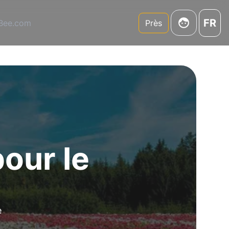
FR
3Bee.com
Près
our le
e