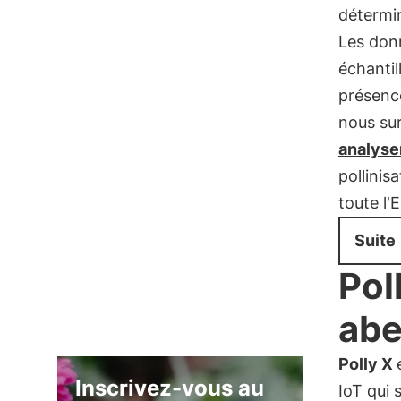
détermi
Les donn
échantil
présence
nous su
analyser
pollinis
toute l'
Suite
Pol
abe
Polly X
Inscrivez-vous au
IoT qui 