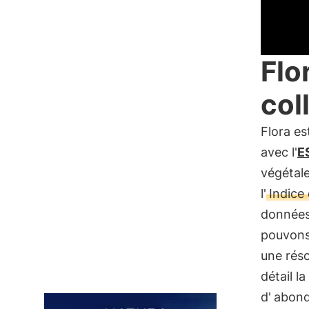
Flo
col
Flora e
avec l'
E
végétale
l'
Indice
données 
pouvons 
une réso
détail la
d'
abond