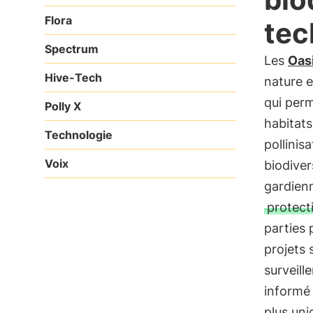
Flora
tec
Spectrum
Les
Oasi
Hive-Tech
nature e
qui perm
Polly X
habitats
Technologie
pollinis
Voix
biodiver
gardienn
protecti
parties 
projets 
surveill
informé 
plus uni