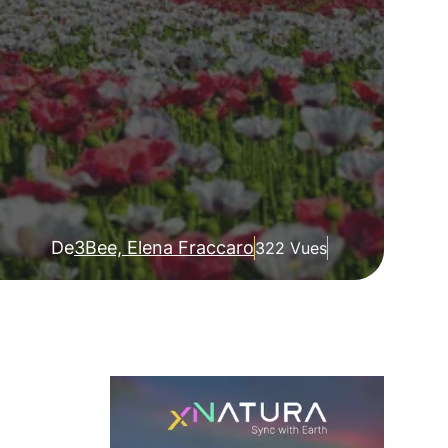
De
3Bee, Elena Fraccaro
322 Vues