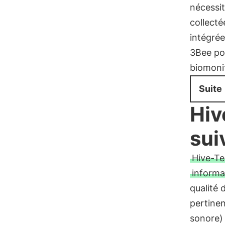
nécessi
collecté
intégrée
3Bee pou
biomonit
Suite
Hiv
sui
Hive-T
informa
qualité 
pertinen
sonore) 