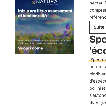
nectar. 
compréhe
référenc
Suite
Spe
'éc
Spectr
permet d
biodiver
d'espèce
pollinisa
s'autono
durer ju