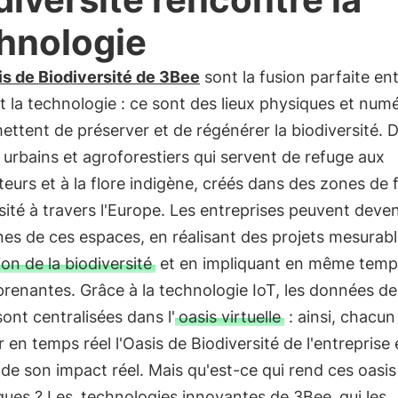
hnologie
s de Biodiversité de 3Bee
sont la fusion parfaite ent
t la technologie : ce sont des lieux physiques et num
ettent de préserver et de régénérer la biodiversité. 
 urbains et agroforestiers qui servent de refuge aux
ateurs et à la flore indigène, créés dans des zones de f
sité à travers l'Europe. Les entreprises peuvent deven
es de ces espaces, en réalisant des projets mesurab
on de la biodiversité
et en impliquant en même temps
prenantes. Grâce à la technologie IoT, les données de
sont centralisées dans l'
oasis virtuelle
: ainsi, chacun
er en temps réel l'Oasis de Biodiversité de l'entreprise 
de son impact réel. Mais qu'est-ce qui rend ces oasi
ques ? Les
technologies innovantes de 3Bee
qui les