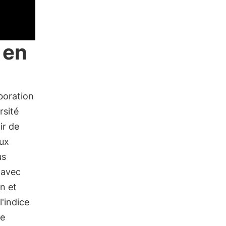
 en
boration
rsité
ir de
ux
us
 avec
n et
'indice
de