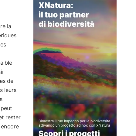
re la
ériques
Des
aible
ir
les de
 leurs
s
 peut
et rester
s encore