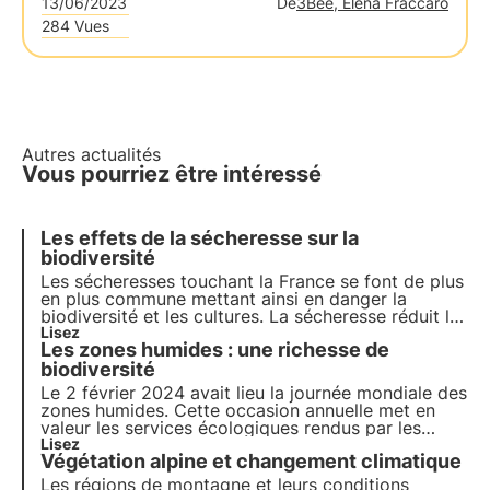
13/06/2023
De
3Bee, Elena Fraccaro
284 Vues
Autres actualités
Vous pourriez être intéressé
Les effets de la sécheresse sur la
biodiversité
Les sécheresses touchant la France se font de plus
en plus commune mettant ainsi en danger la
biodiversité et les cultures. La sécheresse réduit la
végétation et donc cela amène à moins de
Lisez
Les zones humides : une richesse de
ressource de nectar pour les pollinisateurs.
biodiversité
Le 2 février 2024 avait lieu la journée mondiale des
zones humides. Cette occasion annuelle met en
valeur les services écologiques rendus par les
nombreux territoires concernés. Mais à quoi
Lisez
Végétation alpine et changement climatique
correspond ce terme ? Quels intérêts pour la
biodiversité ? Les réponses dans cet article.
Les régions de montagne et leurs conditions