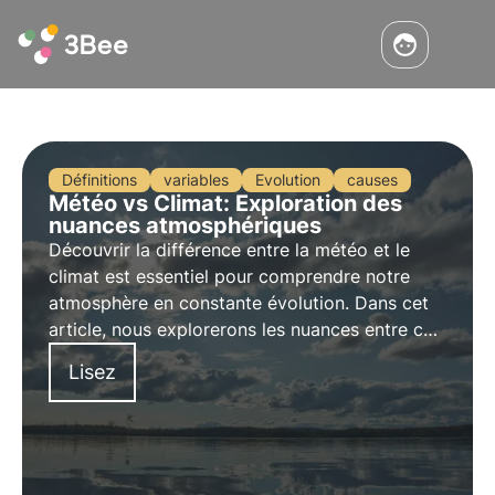
Définitions
variables
Evolution
causes
Météo vs Climat: Exploration des
nuances atmosphériques
Découvrir la différence entre la météo et le
climat est essentiel pour comprendre notre
atmosphère en constante évolution. Dans cet
article, nous explorerons les nuances entre ces
deux aspects, en examinant les variables, les
Lisez
échelles de temps, les influences et les
impacts.