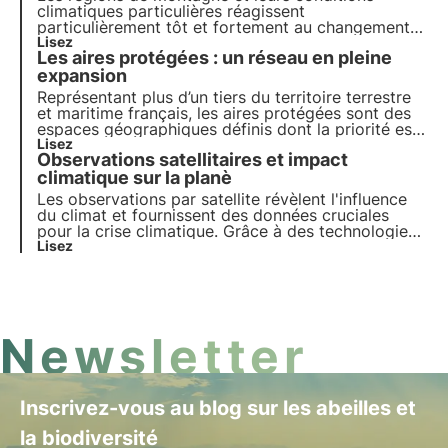
climatiques particulières réagissent
particulièrement tôt et fortement au changement
climatique global. Les changements de
Lisez
Les aires protégées : un réseau en pleine
température, de précipitations, d'eau de fonte et
de stock de permafrost, ainsi que les mouvements
expansion
du sol, influencent durablement la distribution des
Représentant plus d’un tiers du territoire terrestre
plantes.
et maritime français, les aires protégées sont des
espaces géographiques définis dont la priorité est
le développement durable. Plus d’explications dans
Lisez
Observations satellitaires et impact
cet article.
climatique sur la planè
Les observations par satellite révèlent l'influence
du climat et fournissent des données cruciales
pour la crise climatique. Grâce à des technologies
avancées et des collaborations internationales, les
Lisez
satellites surveillent les écosystèmes et la
biodiversité.
Newsletter
Inscrivez-vous au blog sur les abeilles et
la biodiversité