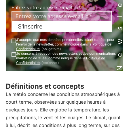
Newsletter
Entrez votre adresse e-mail ici*
S'inscrire
J'accepte que mes données personnelles soient traitées pour
l'envoi de la newsletter, comme indiqué dans la
Politique de
Confidentialité
. (obligatoire)
Je consens à recevoir des newsletters et des communications
marketing de 3Bee, comme indiqué dans la
Politique de
Confidentialité
. (optionnel)
Définitions et concepts
La météo concerne les conditions atmosphériques à
court terme, observées sur quelques heures à
quelques jours. Elle englobe la température, les
précipitations, le vent et les nuages. Le climat, quant
à lui, décrit les conditions à plus long terme, sur des