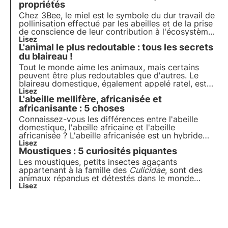
propriétés
Chez 3Bee, le miel est le symbole du dur travail de
pollinisation effectué par les abeilles et de la prise
de conscience de leur contribution à l'écosystème.
Nos projets soutiennent la biodiversité et, par
Lisez
L'animal le plus redoutable : tous les secrets
l'intermédiaire de nos producteurs, garantissent un
environnement sain pour les pollinisateurs.
du blaireau !
Tout le monde aime les animaux, mais certains
peuvent être plus redoutables que d'autres. Le
blaireau domestique, également appelé ratel, est
l'un des animaux les plus redoutables de la planète.
Lisez
L'abeille mellifère, africanisée et
Il est intrépide et implacable et est connu pour être
capable d'abattre des animaux beaucoup plus
africanisante : 5 choses
grands que lui.
Connaissez-vous les différences entre l'abeille
domestique, l'abeille africaine et l'abeille
africanisée ? L'abeille africanisée est un hybride
entre l'abeille africaine et l'abeille européenne et
Lisez
Moustiques : 5 curiosités piquantes
est connue pour son agressivité. Explorez ses
caractéristiques et ses principales curiosités.
Les moustiques, petits insectes agaçants
appartenant à la famille des
Culicidae
, sont des
animaux répandus et détestés dans le monde
entier. Pourtant, sont-ils vraiment aussi inutiles que
Lisez
nous le pensons souvent ? Dans cet article, nous
explorons cinq faits intéressants sur ces
incroyables diptères.