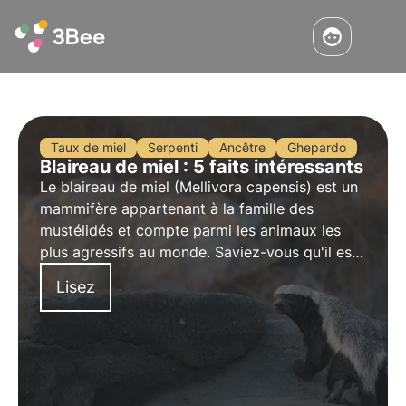
Taux de miel
Serpenti
Ancêtre
Ghepardo
Blaireau de miel : 5 faits intéressants
Le blaireau de miel (Mellivora capensis) est un
mammifère appartenant à la famille des
mustélidés et compte parmi les animaux les
plus agressifs au monde. Saviez-vous qu'il est
immunisé contre le venin des serpents ?
Lisez
Découvrez dans cet article cinque curiosités
intéressantes sur le blaireau de miel.