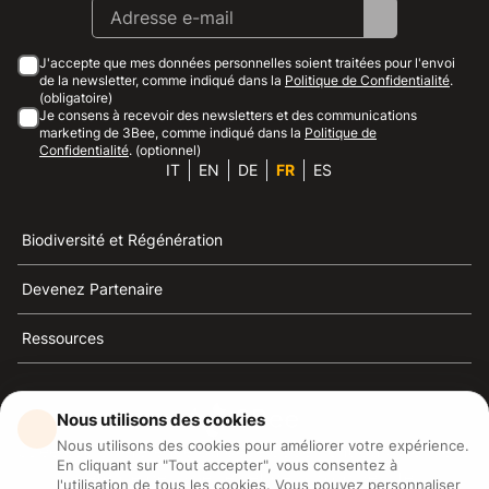
J'accepte que mes données personnelles soient traitées pour l'envoi
de la newsletter, comme indiqué dans la
Politique de Confidentialité
.
(obligatoire)
Je consens à recevoir des newsletters et des communications
marketing de 3Bee, comme indiqué dans la
Politique de
Confidentialité
. (optionnel)
IT
EN
DE
FR
ES
Biodiversité et Régénération
Devenez Partenaire
Ressources
Nous utilisons des cookies
Nous utilisons des cookies pour améliorer votre expérience.
3Bee est la référence du développement durable, de la
En cliquant sur "Tout accepter", vous consentez à
défense des abeilles et de la biodiversité
l'utilisation de tous les cookies. Vous pouvez personnaliser