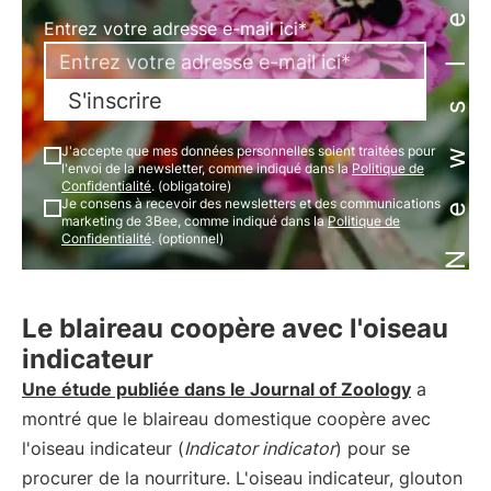
Newsletter
Entrez votre adresse e-mail ici*
S'inscrire
J'accepte que mes données personnelles soient traitées pour
l'envoi de la newsletter, comme indiqué dans la
Politique de
Confidentialité
. (obligatoire)
Je consens à recevoir des newsletters et des communications
marketing de 3Bee, comme indiqué dans la
Politique de
Confidentialité
. (optionnel)
Le blaireau coopère avec l'oiseau
indicateur
Une étude publiée dans le Journal of Zoology
a
montré que le blaireau domestique coopère avec
l'oiseau indicateur (
Indicator indicator
) pour se
procurer de la nourriture. L'oiseau indicateur, glouton