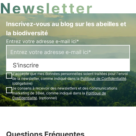
Newsletter
Inscrivez-vous au blog sur les abeilles et
la biodiversité
Entrez votre adresse e-mail ici*
S'inscrire
J'accepte que mes données personnelles soient traitées pour l'envoi
de la newsletter, comme indiqué dans la
Politique de Confidentialité
.
(obligatoire)
Je consens à recevoir des newsletters et des communications
marketing de 3Bee, comme indiqué dans la
Politique de
Confidentialité
. (optionnel)
Questions Fréquentes