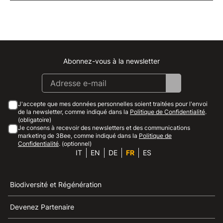
Abonnez-vous à la newsletter
Instagram
Facebook
Linkedin
Youtube
J'accepte que mes données personnelles soient traitées pour l'envoi
de la newsletter, comme indiqué dans la
Politique de Confidentialité
.
(obligatoire)
Je consens à recevoir des newsletters et des communications
marketing de 3Bee, comme indiqué dans la
Politique de
Confidentialité
. (optionnel)
IT
EN
DE
FR
ES
Biodiversité et Régénération
Devenez Partenaire