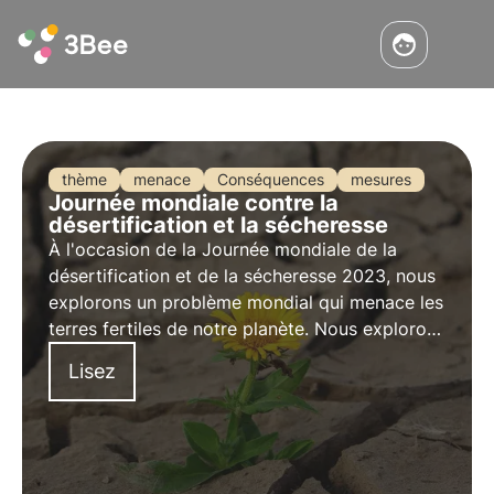
thème
menace
Conséquences
mesures
Journée mondiale contre la
désertification et la sécheresse
À l'occasion de la
Journée mondiale de la
désertification et de la sécheresse
2023, nous
explorons un problème mondial qui menace les
terres fertiles de notre planète. Nous explorons
les causes et les impacts de ce phénomène, les
Lisez
mesures prises pour le combattre et comment
3Bee s'engage concrètement