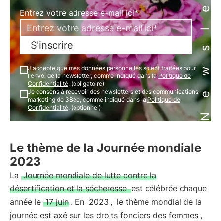
Newsletter
Entrez votre adresse e-mail ici*
S'inscrire
J'accepte que mes données personnelles soient traitées pour
l'envoi de la newsletter, comme indiqué dans la
Politique de
Confidentialité
. (obligatoire)
Je consens à recevoir des newsletters et des communications
marketing de 3Bee, comme indiqué dans la
Politique de
Confidentialité
. (optionnel)
Le thème de la Journée mondiale
2023
La
Journée mondiale de lutte contre la
désertification et la sécheresse
est célébrée chaque
année le
17 juin
. En
2023
,
le thème mondial de la
journée est axé sur les droits fonciers des femmes
,