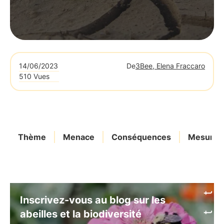
14/06/2023
De
3Bee, Elena Fraccaro
510 Vues
Thème
Menace
Conséquences
Mesures
Inscrivez-vous au blog sur les
abeilles et la biodiversité