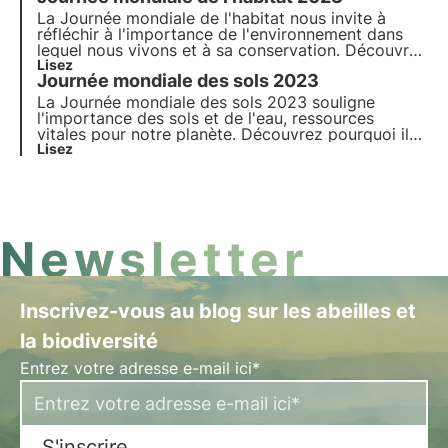
contexte lors de cette Journée mondiale.
La Journée mondiale de l'habitat nous invite à
réfléchir à l'importance de l'environnement dans
lequel nous vivons et à sa conservation. Découvrez
comment 3Bee s'engage concrètement dans la
Lisez
Journée mondiale des sols 2023
régénération des habitats urbains et naturels avec
les Oasis de biodiversité, à l'occasion de la
La Journée mondiale des sols 2023 souligne
Journée mondiale de l'habitat.
l'importance des sols et de l'eau, ressources
vitales pour notre planète. Découvrez pourquoi il
est vital de les préserver et comment 3Bee
Lisez
s'engage à cette occasion.
Newsletter
Inscrivez-vous au blog sur les abeilles et
la biodiversité
Entrez votre adresse e-mail ici*
S'inscrire