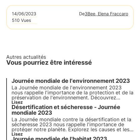
14/06/2023
De
3Bee, Elena Fraccaro
510 Vues
Autres actualités
Vous pourriez être intéressé
Journée mondiale de l'environnement 2023
La
Journée mondiale de l'environnement 2023
nous rappelle l'importance de la protection et de la
préservation de l'environnement. Découvrez
comment
Lisez
3Bee
s'engage concrètement en faveur
Désertification et sécheresse - Journée
de la conservation de l'environnement et de la
protection de la biodiversité à l'occasion de cette
mondiale 2023
journée mondiale
La Journée mondiale contre la désertification et la
sécheresse 2023 nous rappelle l'importance de
protéger notre planète. Explorez les causes et les
impacts de ces phénomènes et apprenez-en plus
Lisez
Journée mondiale de l'habitat 2023
sur le rôle des oasis de biodiversité 3Bee dans ce