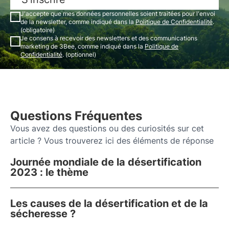
J'accepte que mes données personnelles soient traitées pour l'envoi
de la newsletter, comme indiqué dans la
Politique de Confidentialité
.
(obligatoire)
Je consens à recevoir des newsletters et des communications
marketing de 3Bee, comme indiqué dans la
Politique de
Confidentialité
. (optionnel)
Questions Fréquentes
Vous avez des questions ou des curiosités sur cet
article ? Vous trouverez ici des éléments de réponse
Journée mondiale de la désertification
2023 : le thème
Les causes de la désertification et de la
sécheresse ?