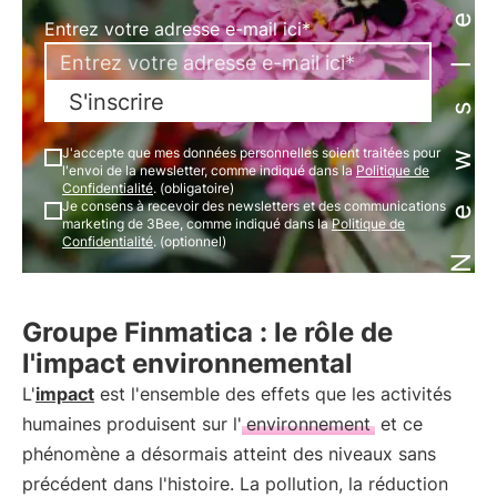
Newsletter
Entrez votre adresse e-mail ici*
S'inscrire
J'accepte que mes données personnelles soient traitées pour
l'envoi de la newsletter, comme indiqué dans la
Politique de
Confidentialité
. (obligatoire)
Je consens à recevoir des newsletters et des communications
marketing de 3Bee, comme indiqué dans la
Politique de
Confidentialité
. (optionnel)
Groupe Finmatica : le rôle de
l'impact environnemental
L'
impact
est l'ensemble des effets que les activités
humaines produisent sur l'
environnement
et ce
phénomène a désormais atteint des niveaux sans
précédent dans l'histoire. La pollution, la réduction