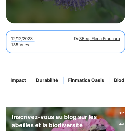
12/12/2023
De
3Bee, Elena Fraccaro
135 Vues
Impact
Durabilité
Finmatica Oasis
Biodive
Inscrivez-vous au blog sur les
abeilles et la biodiversité