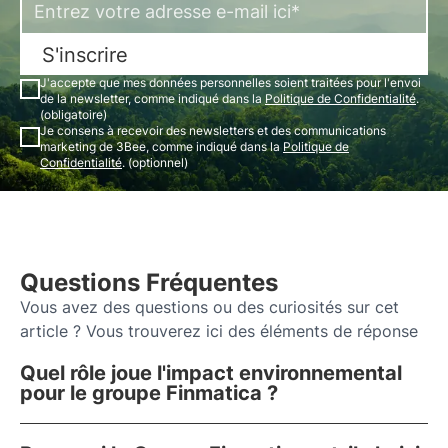
S'inscrire
J'accepte que mes données personnelles soient traitées pour l'envoi
de la newsletter, comme indiqué dans la
Politique de Confidentialité
.
(obligatoire)
Je consens à recevoir des newsletters et des communications
marketing de 3Bee, comme indiqué dans la
Politique de
Confidentialité
. (optionnel)
Questions Fréquentes
Vous avez des questions ou des curiosités sur cet
article ? Vous trouverez ici des éléments de réponse
Quel rôle joue l'impact environnemental
pour le groupe Finmatica ?