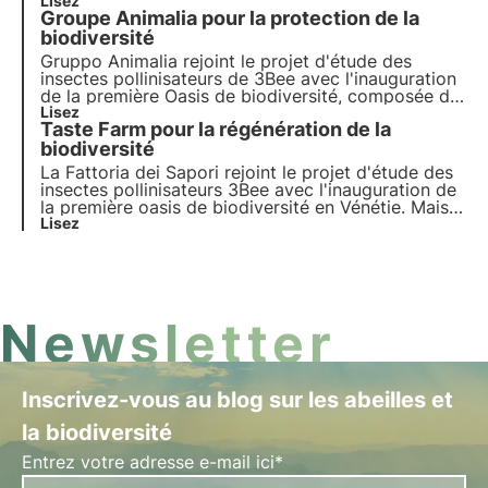
oasis de biodiversité en Vénétie, composée de 50
Lisez
Groupe Animalia pour la protection de la
arbres nectarifères. L'interview de Barbara
Pontello, PDG et fondatrice.
biodiversité
Gruppo Animalia rejoint le projet d'étude des
insectes pollinisateurs de 3Bee avec l'inauguration
de la première Oasis de biodiversité, composée de
200 arbres nectarifères situés dans trois régions
Lisez
Taste Farm pour la régénération de la
italiennes. L'interview de Silvia Siviero, responsable
du marketing et de l'expérience client.
biodiversité
La Fattoria dei Sapori rejoint le projet d'étude des
insectes pollinisateurs 3Bee avec l'inauguration de
la première oasis de biodiversité en Vénétie. Mais
en quoi consiste ce projet ? Giampiero Lippolis,
Lisez
directeur du marketing de l'entreprise, nous en
parle dans l'interview qui lui est consacrée.
Newsletter
Inscrivez-vous au blog sur les abeilles et
la biodiversité
Entrez votre adresse e-mail ici*