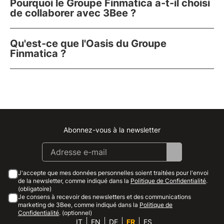
Pourquoi le Groupe Finmatica a-t-il choisi
de collaborer avec 3Bee ?
Qu'est-ce que l'Oasis du Groupe
Finmatica ?
Abonnez-vous à la newsletter
Instagram
Facebook
Linkedin
Youtube
J'accepte que mes données personnelles soient traitées pour l'envoi
de la newsletter, comme indiqué dans la
Politique de Confidentialité
.
(obligatoire)
Je consens à recevoir des newsletters et des communications
marketing de 3Bee, comme indiqué dans la
Politique de
Confidentialité
. (optionnel)
IT
EN
DE
FR
ES