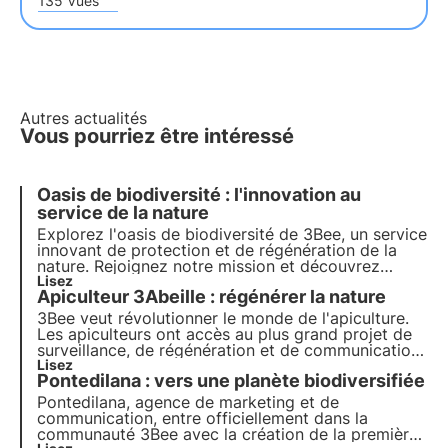
135 Vues
Autres actualités
Vous pourriez être intéressé
Oasis de biodiversité : l'innovation au
service de la nature
Explorez l'oasis de biodiversité de 3Bee, un service
innovant de
protection
et de
régénération de la
nature
. Rejoignez notre mission et découvrez
comment la technologie et le
Lisez
développement
Apiculteur 3Abeille : régénérer la nature
durable
se rencontrent pour créer un avenir plus
vert pour les entreprises et la planète.
3Bee veut révolutionner le monde de l'apiculture.
Les apiculteurs ont accès au plus grand projet de
surveillance, de régénération et de communication
de la biodiversité. Notre objectif est de créer des
Lisez
Pontedilana : vers une planète biodiversifiée
agriculteurs de la biodiversité.
Pontedilana, agence de marketing et de
communication, entre officiellement dans la
communauté 3Bee avec la création de la première