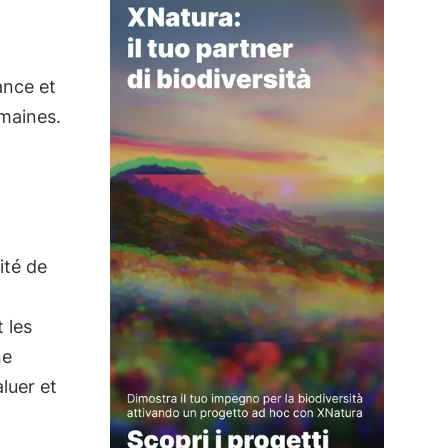
ance et
omaines.
ité de
 les
ne
aluer et