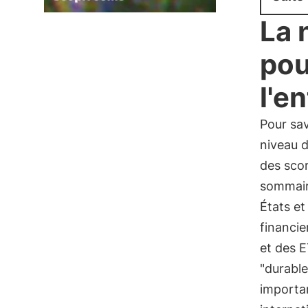
La 
pou
l'e
Pour sav
niveau d
des sco
sommair
États et
financie
et des 
"durable
importan