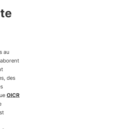
nte
s au
élaborent
nt
es, des
es
que
OICR
e
st