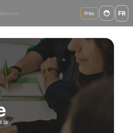
FR
3Bee.com
Près
e
t la