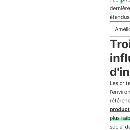
dernièr
étendus 
Améli
Tro
inf
d'i
Les crit
l'enviro
référenc
product
plus fai
social d