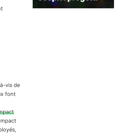
nt
-à-vis de
ux font
mpact
impact
mployés,