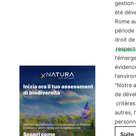
gestion 
été déve
Rome au 
période 
droit de
respect
l'émerg
évidenc
l'envir
"Notre a
de déve
critère
autres, l
personne
Suite