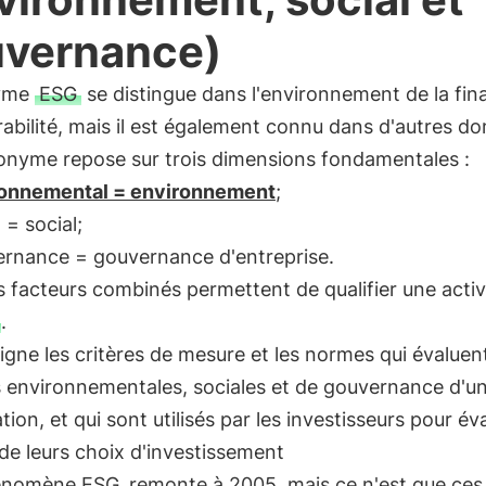
vernance)
nyme
ESG
se distingue dans l'environnement de la fin
rabilité, mais il est également connu dans d'autres d
onyme repose sur trois dimensions fondamentales :
onnemental = environnement
;
 = social;
rnance = gouvernance d'entreprise.
s facteurs combinés permettent de qualifier une activ
.
gne les critères de mesure et les normes qui évaluent
s environnementales, sociales et de gouvernance d'u
tion, et qui sont utilisés par les investisseurs pour év
de leurs choix d'investissement
énomène ESG
remonte à 2005, mais ce n'est que ces