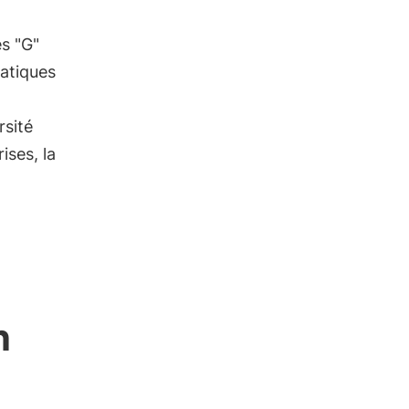
es "G"
atiques
rsité
ises, la
n