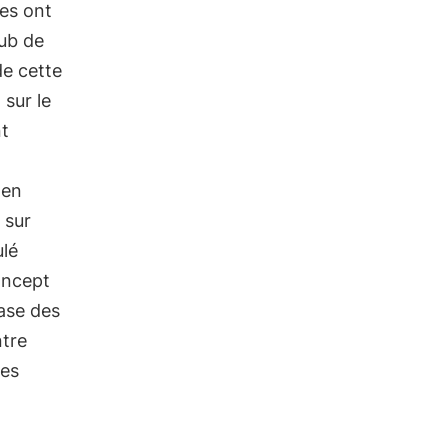
es ont
lub de
de cette
 sur le
nt
 en
 sur
ulé
ncept
ase des
ntre
les