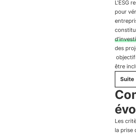
L'ESG r
pour vér
entrepri
constitu
d'invest
des proj
objectif
être inc
Suite
Com
évo
Les crit
la prise