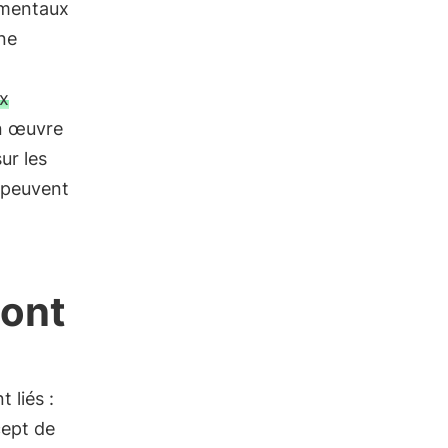
amentaux
une
t
x
n œuvre
ur les
 peuvent
 ont
 liés :
cept de