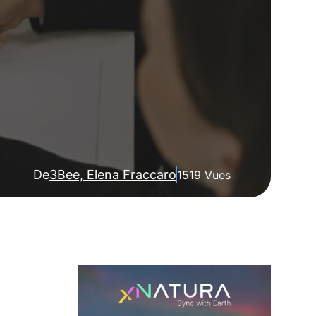
De
3Bee, Elena Fraccaro
1519 Vues