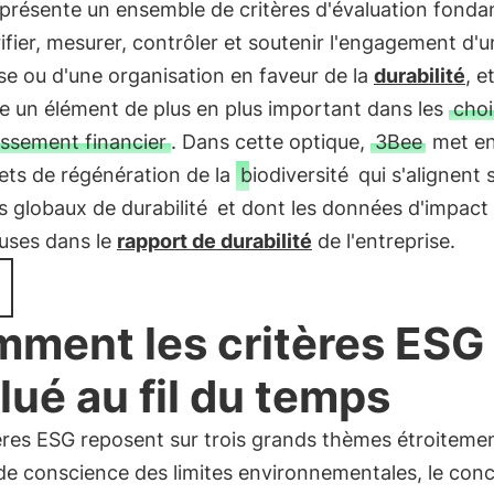
eprésente un ensemble de critères d'évaluation fond
ifier, mesurer, contrôler et soutenir l'engagement d'
se ou d'une organisation en faveur de la
durabilité
, e
e un élément de plus en plus important dans les
choi
issement financier
. Dans cette optique,
3Bee
met e
ets de régénération de la
biodiversité
qui s'alignent s
s globaux de durabilité
et dont les données d'impact
luses dans le
rapport de durabilité
de l'entreprise.
ment les critères ESG
lué au fil du temps
ères ESG reposent sur trois grands thèmes étroitement
 de conscience des limites environnementales, le con