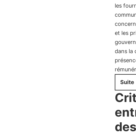
les fourn
commun
concerne
et les p
gouverna
dans la 
présence
rémunéra
Suite
Cri
ent
des