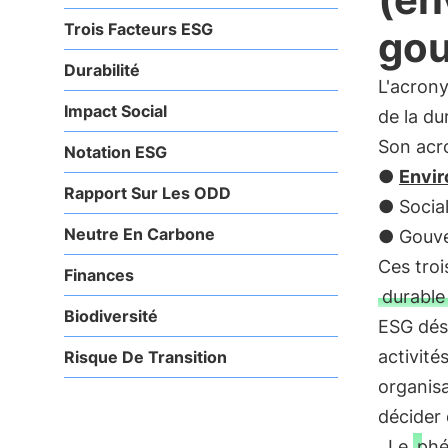
Trois Facteurs ESG
gou
Durabilité
L'acro
Impact Social
de la du
Son acr
Notation ESG
●
Envir
Rapport Sur Les ODD
● Social
Neutre En Carbone
● Gouve
Ces troi
Finances
durable
Biodiversité
ESG dési
activité
Risque De Transition
organisa
décider 
. Le
ph