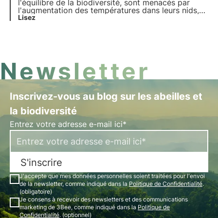
l'équilibre de la biodiversité, sont menacés par
l'augmentation des températures dans leurs nids,
car ils se comportent comme des
Lisez
superorganismes. Une étude récente met en
évidence les risques du changement climatique
pour ces animaux et pour la biodiversité.
Newsletter
Inscrivez-vous au blog sur les abeilles et
la biodiversité
Entrez votre adresse e-mail ici*
S'inscrire
J'accepte que mes données personnelles soient traitées pour l'envoi
de la newsletter, comme indiqué dans la
Politique de Confidentialité
.
(obligatoire)
Je consens à recevoir des newsletters et des communications
marketing de 3Bee, comme indiqué dans la
Politique de
Confidentialité
. (optionnel)