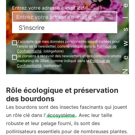
Newsletter
Entrez votre adresse e-mail ici*
S'inscrire
J'accepte que mes données personnelles soient traitées pour
l'envoi de la newsletter, comme indiqué dans la
Politique de
Confidentialité
. (obligatoire)
Je consens à recevoir des newsletters et des communications
marketing de 3Bee, comme indiqué dans la
Politique de
Confidentialité
. (optionnel)
Rôle écologique et préservation
des bourdons
Les bourdons sont des insectes fascinants qui jouent
un rôle clé dans l'
écosystème
. Avec leur taille
robuste et leur pelage fourni, ils sont des
pollinisateurs essentiels pour de nombreuses plantes.