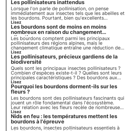
Les pollinisateurs inattendus
Lorsque l'on parle de pollinisation, on pense
immédiatement aux insectes tels que les abeilles et
les bourdons. Pourtant, bien qu'excellents
pollinisateurs, ces insectes ne sont pas les seuls à
Lisez
Les bourdons sont de moins en moins
contribuer à cet important service écosystémique.
nombreux en raison du changement
climatique
Les bourdons comptent parmi les principaux
pollinisateurs des régions alpines, mais le
changement climatique entraîne une réduction de
leur taille. Découvrez dans cet article comment ce
Lisez
Les pollinisateurs, précieux gardiens de la
phénomène pourrait affecter l'écosystème et la
biodiversité des montagnes.
biodiversité
Quels sont les principaux insectes pollinisateurs ?
Combien d'espèces existe-t-il ? Quelles sont leurs
principales caractéristiques ? Des bourdons aux
osmies, nous allons découvrir dans cet article les
Lisez
Pourquoi les bourdons dorment-ils sur les
principales espèces de pollinisateurs, précieux
gardiens de la biodiversité.
fleurs ?
Les bourdons sont des pollinisateurs fascinants qui
jouent un rôle fondamental dans l'écosystème.
Leur relation avec les fleurs recèle de nombreuses
curiosités. Découvrez-les dans cet article.
Lisez
Nids en feu : les températures mettent les
bourdons à l'épreuve
Les bourdons, insectes pollinisateurs essentiels à