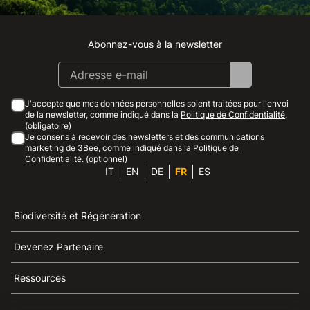
Abonnez-vous à la newsletter
Instagram
Facebook
Linkedin
Youtube
J'accepte que mes données personnelles soient traitées pour l'envoi
de la newsletter, comme indiqué dans la
Politique de Confidentialité
.
(obligatoire)
Je consens à recevoir des newsletters et des communications
marketing de 3Bee, comme indiqué dans la
Politique de
Confidentialité
. (optionnel)
IT
EN
DE
FR
ES
Biodiversité et Régénération
Devenez Partenaire
Ressources