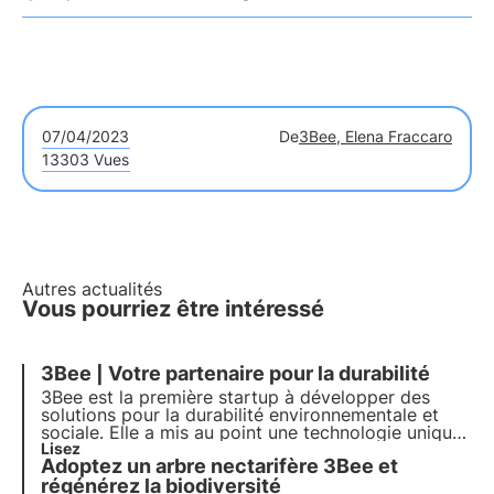
07/04/2023
De
3Bee, Elena Fraccaro
13303 Vues
Autres actualités
Vous pourriez être intéressé
3Bee | Votre partenaire pour la durabilité
3Bee est la première startup à développer des
solutions pour la
durabilité
environnementale et
sociale. Elle a mis au point une technologie unique
pour surveiller les abeilles et la biodiversité. Avec
Lisez
Adoptez un arbre nectarifère 3Bee et
plus de 300 entreprises partenaires et plus de 150
000 clients, elle veut s'imposer comme un leader
régénérez la biodiversité