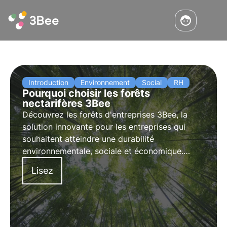
Introduction
Environnement
Social
RH
Pourquoi choisir les forêts
nectarifères 3Bee
Découvrez les forêts d'entreprises 3Bee, la
solution innovante pour les entreprises qui
souhaitent atteindre une durabilité
environnementale, sociale et économique.
Rejoignez-nous pour un avenir plus
Lisez
responsable et durable.