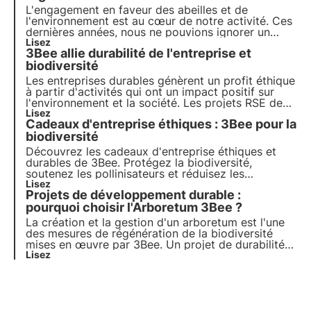
de la protection de l'environnement.
L'engagement en faveur des abeilles et de
l'environnement est au cœur de notre activité. Ces
dernières années, nous ne pouvions ignorer un
facteur clé : la diminution des habitats naturels.
Lisez
3Bee allie durabilité de l'entreprise et
Nous avons trouvé un moyen d'intervenir en
donnant la possibilité d'adopter un arbre
biodiversité
nectarifère.
Les entreprises durables génèrent un profit éthique
à partir d'activités qui ont un impact positif sur
l'environnement et la société. Les projets RSE de
3Bee régénèrent la biodiversité. Découvrez
Lisez
Cadeaux d'entreprise éthiques : 3Bee pour la
comment être (plus) durable et comment protéger
la biodiversité en impliquant vos employés.
biodiversité
Découvrez les cadeaux d'entreprise éthiques et
durables de 3Bee. Protégez la biodiversité,
soutenez les pollinisateurs et réduisez les
émissions de CO2.Offrez des ruches
Lisez
Projets de développement durable :
technologiques, des arbres à nectar et la Polly
House pour une empreinte écologique et une
pourquoi choisir l'Arboretum 3Bee ?
image de marque socialement responsable
La création et la gestion d'un arboretum est l'une
des mesures de régénération de la biodiversité
mises en œuvre par 3Bee. Un projet de durabilité
d'entreprise mesuré via des tableaux de bord, pour
Lisez
une approche scientifique qui prévient le risque de
greenwashing. Pour en savoir plus, consultez cet
article.