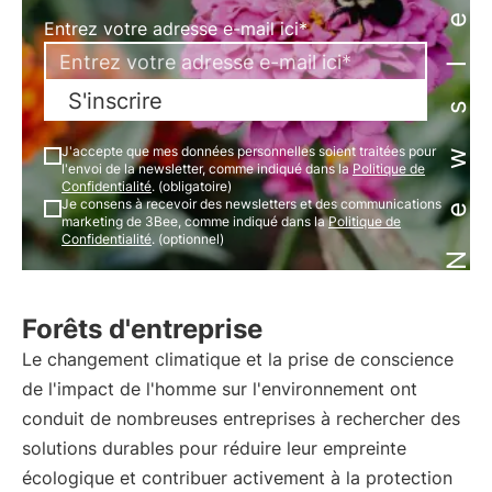
Newsletter
Entrez votre adresse e-mail ici*
S'inscrire
J'accepte que mes données personnelles soient traitées pour
l'envoi de la newsletter, comme indiqué dans la
Politique de
Confidentialité
. (obligatoire)
Je consens à recevoir des newsletters et des communications
marketing de 3Bee, comme indiqué dans la
Politique de
Confidentialité
. (optionnel)
Forêts d'entreprise
Le changement climatique et la prise de conscience
de l'impact de l'homme sur l'environnement ont
conduit de nombreuses entreprises à rechercher des
solutions durables pour réduire leur empreinte
écologique et contribuer activement à la protection