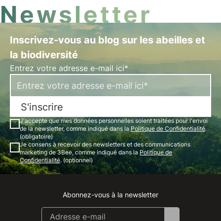
Newsletter
Inscrivez-vous au blog sur les abeilles et
la biodiversité
Entrez votre adresse e-mail ici*
S'inscrire
J'accepte que mes données personnelles soient traitées pour l'envoi
de la newsletter, comme indiqué dans la
Politique de Confidentialité
.
(obligatoire)
Je consens à recevoir des newsletters et des communications
marketing de 3Bee, comme indiqué dans la
Politique de
Confidentialité
. (optionnel)
Abonnez-vous à la newsletter
Instagram
Facebook
Linkedin
Youtube