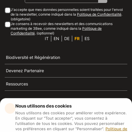
J'accepte que mes données personnelles soient traitées pour l'envoi
de la newsletter, comme indiqué dans la
Politique de Confidentialité
.
(obligatoire)
Je consens à recevoir des newsletters et des communications
marketing de 3Bee, comme indiqué dans la
Politique de
Confidentialité
. (optionnel)
IT
EN
DE
FR
ES
Biodiversité et Régénération
Devenez Partenaire
Ressources
Nous utilisons des cookies
Nous utilisons des cookies pour améliorer votre expérience.
3Bee est la référence du développement durable, de la
En cliquant sur "Tout accepter", vous consentez à
défense des abeilles et de la biodiversité
l'utilisation de tous les cookies. Vous pouvez personnaliser
vos préférences en cliquant sur "Personnaliser".
Politique de