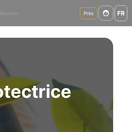
FR
3Bee.com
Près
otectrice