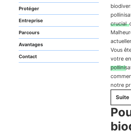
biodiver
Protéger
pollinis
Entreprise
crucial
Malheur
Parcours
actuelle
Avantages
Vous ête
Contact
votre en
pollinis
comment 
notre pr
Suite
Pou
bio