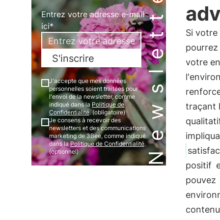
Newsletter
adv
Entrez votre adresse e-mail
ici*
Si votre
pourrez 
S'inscrire
votre en
l'enviro
J'accepte que mes données
personnelles soient traitées pour
renforce
l'envoi de la newsletter, comme
indiqué dans la
Politique de
traçant 
Confidentialité
. (obligatoire)
qualitat
Je consens à recevoir des
newsletters et des communications
impliqua
marketing de 3Bee, comme indiqué
dans la
Politique de Confidentialité
.
satisfa
(optionnel)
positif
e
pouvez
environ
contenu