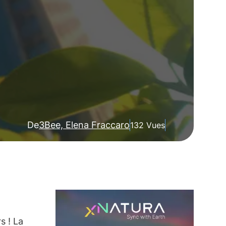
De
3Bee, Elena Fraccaro
132 Vues
s ! La