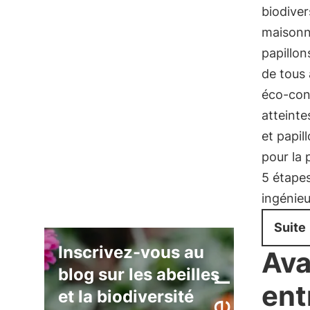
biodive
maisonne
papillon
de tous 
éco-conç
atteinte
et papil
pour la 
5 étape
ingénie
Suite
Inscrivez-vous au
Ava
blog sur les abeilles
ent
et la biodiversité