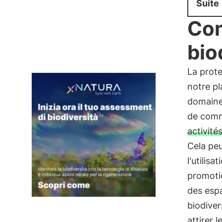
Suite
Com
bio
La prote
notre pl
domaine.
de com
activité
Cela peu
l'utilis
promotio
des espa
biodiver
attirer l