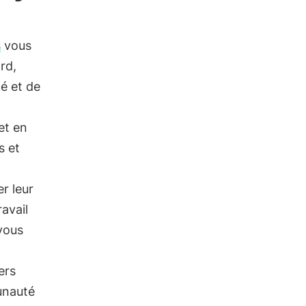
vous
rd,
é et de
et en
s et
r leur
avail
vous
ers
unauté