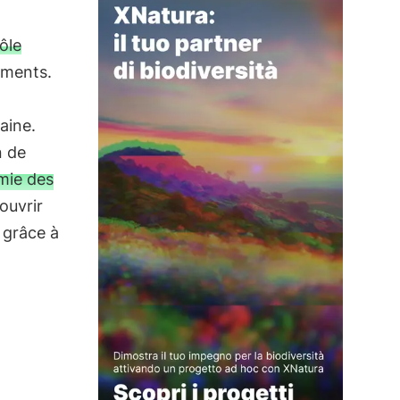
ôle
iments.
aine.
n de
mie des
ouvrir
 grâce à