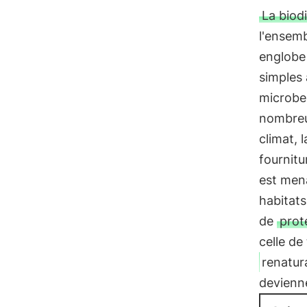
La biodi
l'ensemb
englobe 
simples 
microbes
nombreu
climat, l
fournitu
est mena
habitats
de
prot
celle de
renatura
devienne