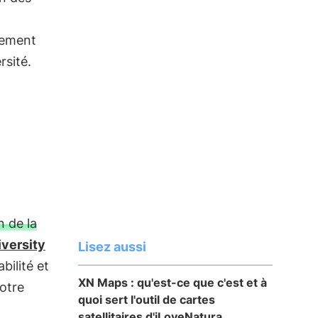
nement
rsité.
n de la
iversity
Lisez aussi
abilité et
XN Maps : qu'est-ce que c'est et à
votre
quoi sert l'outil de cartes
satellitaires d'iLoveNatura