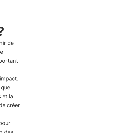
?
nir de
ce
mportant
 impact.
s que
 et la
 de créer
 pour
on des