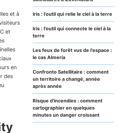
lles et à
Iris : l'outil qui relie le ciel à la terre
visiteurs
Iris : l'outil qui connecte le ciel à la
SC et
terre
es
inelles
Les feux de forêt vus de l'espace :
le cas Almería
ciaux
ours en
Confronto Satellitaire : comment
r des
un territoire a changé, année
eu
après année
Risque d'incendies : comment
cartographier en quelques
minutes un danger croissant
ity