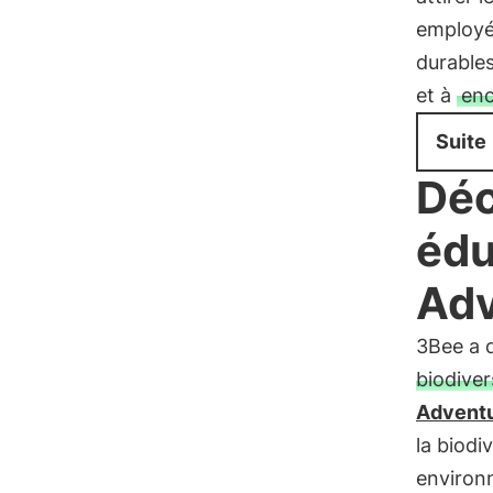
employés
durable
et à
enc
Suite
Déc
édu
Adv
3Bee a 
biodiver
Advent
la biodi
environn