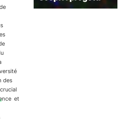
 de
us
des
de
du
a
versité
n des
crucial
tence
et
s