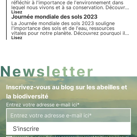
3Bee s'engage concrètement
réfléchir à l'importance de l'environnement dans
lequel nous vivons et à sa conservation. Découvrez
comment 3Bee s'engage concrètement dans la
Lisez
Journée mondiale des sols 2023
régénération des habitats urbains et naturels avec
les Oasis de biodiversité, à l'occasion de la
La Journée mondiale des sols 2023 souligne
Journée mondiale de l'habitat.
l'importance des sols et de l'eau, ressources
vitales pour notre planète. Découvrez pourquoi il
est vital de les préserver et comment 3Bee
Lisez
s'engage à cette occasion.
Newsletter
Inscrivez-vous au blog sur les abeilles et
la biodiversité
Entrez votre adresse e-mail ici*
S'inscrire