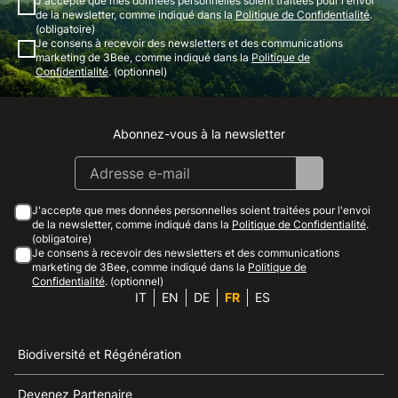
J'accepte que mes données personnelles soient traitées pour l'envoi
de la newsletter, comme indiqué dans la
Politique de Confidentialité
.
(obligatoire)
Je consens à recevoir des newsletters et des communications
marketing de 3Bee, comme indiqué dans la
Politique de
Confidentialité
. (optionnel)
Abonnez-vous à la newsletter
Instagram
Facebook
Linkedin
Youtube
J'accepte que mes données personnelles soient traitées pour l'envoi
de la newsletter, comme indiqué dans la
Politique de Confidentialité
.
(obligatoire)
Je consens à recevoir des newsletters et des communications
marketing de 3Bee, comme indiqué dans la
Politique de
Confidentialité
. (optionnel)
IT
EN
DE
FR
ES
Biodiversité et Régénération
Devenez Partenaire