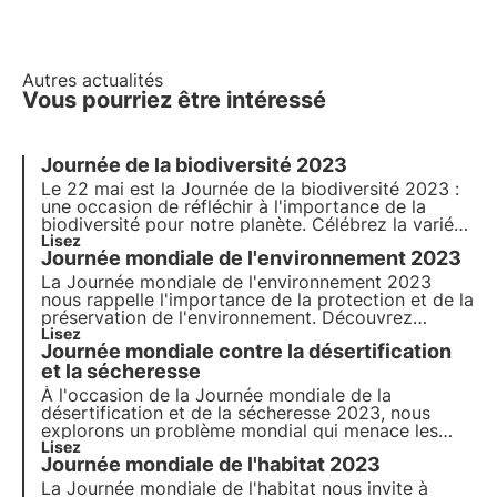
Autres actualités
Vous pourriez être intéressé
Journée de la biodiversité 2023
Le 22 mai est la Journée de la biodiversité 2023 :
une occasion de réfléchir à l'importance de la
biodiversité pour notre planète. Célébrez la variété
de la vie sur Terre ! Lisez notre article pour en
Lisez
Journée mondiale de l'environnement 2023
savoir plus.
La
Journée mondiale de l'environnement 2023
nous rappelle l'importance de la protection et de la
préservation de l'environnement. Découvrez
comment
Lisez
3Bee
s'engage concrètement en faveur
Journée mondiale contre la désertification
de la conservation de l'environnement et de la
protection de la biodiversité à l'occasion de cette
et la sécheresse
journée mondiale
À l'occasion de la
Journée mondiale de la
désertification et de la sécheresse
2023, nous
explorons un problème mondial qui menace les
terres fertiles de notre planète. Nous explorons les
Lisez
Journée mondiale de l'habitat 2023
causes et les impacts de ce phénomène, les
mesures prises pour le combattre et comment
La Journée mondiale de l'habitat nous invite à