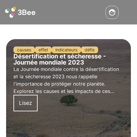
causes
effet
indicateurs
défis
Désertification et sécheresse -
Journée mondiale 2023
La Journée mondiale contre la désertification
et la sécheresse 2023 nous rappelle
l'importance de protéger notre planète.
Explorez les causes et les impacts de ces
phénomènes et apprenez-en plus sur le rôle
Lisez
des oasis de biodiversité 3Bee dans ce
contexte lors de cette Journée mondiale.