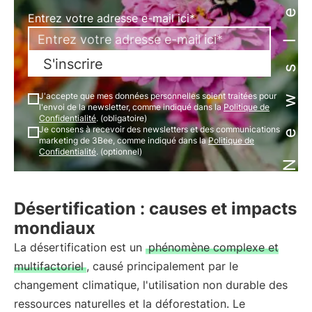
Newsletter
Entrez votre adresse e-mail ici*
S'inscrire
J'accepte que mes données personnelles soient traitées pour
l'envoi de la newsletter, comme indiqué dans la
Politique de
Confidentialité
. (obligatoire)
Je consens à recevoir des newsletters et des communications
marketing de 3Bee, comme indiqué dans la
Politique de
Confidentialité
. (optionnel)
Désertification : causes et impacts
mondiaux
La désertification est un
phénomène complexe et
multifactoriel
, causé principalement par le
changement climatique, l'utilisation non durable des
ressources naturelles et la déforestation. Le