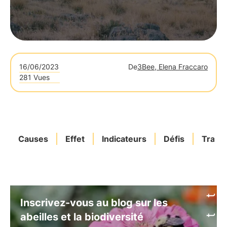
16/06/2023
De
3Bee, Elena Fraccaro
281 Vues
Causes
Effet
Indicateurs
Défis
Transi
Inscrivez-vous au blog sur les
abeilles et la biodiversité