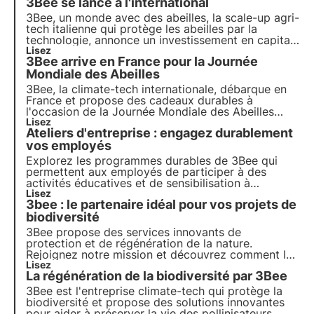
3Bee se lance à l'international
3Bee
, un monde avec des abeilles, la scale-up agri-
tech italienne qui protège les abeilles par la
technologie, annonce un investissement en capital
de 3M€ en
Lisez
Allemagne
et
France
dans les 18
3Bee arrive en France pour la Journée
prochains mois.
Mondiale des Abeilles
3Bee, la climate-tech internationale, débarque en
France et propose des
cadeaux durables
à
l'occasion de la
Journée Mondiale des Abeilles
pour protéger les pollinisateurs et faire du bien aux
Lisez
Ateliers d'entreprise : engagez durablement
écosystèmes grâce à la technologie.
vos employés
Explorez les programmes durables de 3Bee qui
permettent aux employés de participer à des
activités éducatives et de sensibilisation à
l'environnement. De la participation à des ateliers
Lisez
3bee : le partenaire idéal pour vos projets de
d'apiculture, à notre Academy 3bee et à la
dégustation de la biodiversité, renforcez
biodiversité
l'engagement de vos employés
3Bee propose des services innovants de
protection et de régénération de la nature.
Rejoignez notre mission et découvrez comment la
technologie et le développement durable se
Lisez
La régénération de la biodiversité par 3Bee
rencontrent pour créer un avenir plus vert pour les
entreprises et la planète.
3Bee est l'entreprise climate-tech qui protège la
biodiversité et propose des solutions innovantes
pour aider à préserver la vie des pollinisateurs,