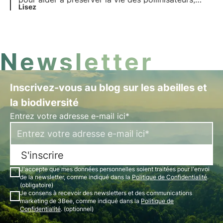
gardiens de la santé de nos écosystèmes.
Lisez
Découvrez comment 3Bee travaille à la
régénération de la biodiversité.
Newsletter
Inscrivez-vous au blog sur les abeilles et
la biodiversité
Entrez votre adresse e-mail ici*
S'inscrire
J'accepte que mes données personnelles soient traitées pour l'envoi
de la newsletter, comme indiqué dans la
Politique de Confidentialité
.
(obligatoire)
Je consens à recevoir des newsletters et des communications
marketing de 3Bee, comme indiqué dans la
Politique de
Confidentialité
. (optionnel)