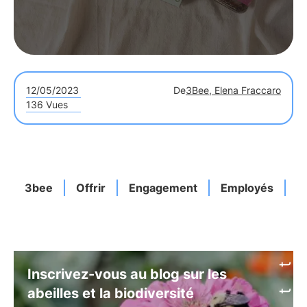
12/05/2023
De
3Bee, Elena Fraccaro
136 Vues
3bee
Offrir
Engagement
Employés
C
Inscrivez-vous au blog sur les
abeilles et la biodiversité