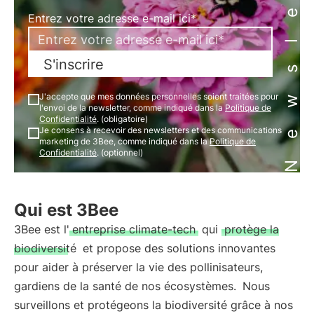
Newsletter
Entrez votre adresse e-mail ici*
S'inscrire
J'accepte que mes données personnelles soient traitées pour
l'envoi de la newsletter, comme indiqué dans la
Politique de
Confidentialité
. (obligatoire)
Je consens à recevoir des newsletters et des communications
marketing de 3Bee, comme indiqué dans la
Politique de
Confidentialité
. (optionnel)
Qui est 3Bee
3Bee est l'
entreprise climate-tech
qui
protège la
biodiversité
et propose des solutions innovantes
pour aider à préserver la vie des pollinisateurs,
gardiens de la santé de nos écosystèmes.
Nous
surveillons et protégeons la biodiversité grâce à nos