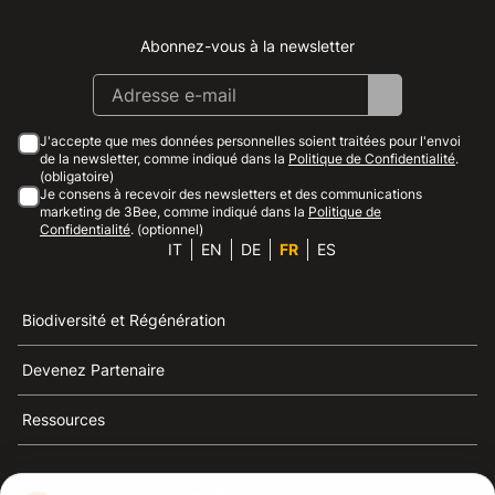
Abonnez-vous à la newsletter
Instagram
Facebook
Linkedin
Youtube
J'accepte que mes données personnelles soient traitées pour l'envoi
de la newsletter, comme indiqué dans la
Politique de Confidentialité
.
(obligatoire)
Je consens à recevoir des newsletters et des communications
marketing de 3Bee, comme indiqué dans la
Politique de
Confidentialité
. (optionnel)
IT
EN
DE
FR
ES
Biodiversité et Régénération
Devenez Partenaire
Ressources