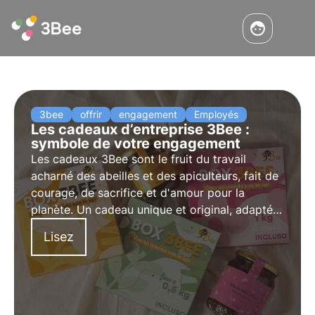
3bee
offrir
engagement
Employés
Les cadeaux d’entreprise 3Bee :
symbole de votre engagement
Les cadeaux 3Bee sont le fruit du travail
acharné des abeilles et des apiculteurs, fait de
courage, de sacrifice et d'amour pour la
planète. Un cadeau unique et original, adapté à
toutes les occasions et capable d'impliquer et
Lisez
d'enthousiasmer toutes les parties prenantes
de votre entreprise.