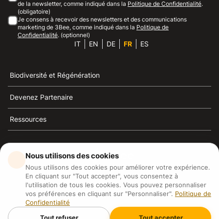
de la newsletter, comme indiqué dans la
Politique de Confidentialité
.
(obligatoire)
Je consens à recevoir des newsletters et des communications
marketing de 3Bee, comme indiqué dans la
Politique de
Confidentialité
. (optionnel)
IT
EN
DE
FR
ES
Biodiversité et Régénération
Devenez Partenaire
Ressources
Nous utilisons des cookies
Nous utilisons des cookies pour améliorer votre expérience.
3Bee est la référence du développement durable, de la
En cliquant sur "Tout accepter", vous consentez à
défense des abeilles et de la biodiversité
l'utilisation de tous les cookies. Vous pouvez personnaliser
vos préférences en cliquant sur "Personnaliser".
Politique de
Confidentialité
3Bee S.R.L Via Pastrengo 14, 20159, Milano (MI)
P.IVA: IT09711590969
Tout refuser
Tout accepter
3Bee GmbHSede legale: Oranienburger Straße 23, 10178