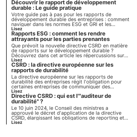
Découvrir le rapport de développement
durable : Le guide pratique
Votre guide pas à pas pour les rapports de
développement durable des entreprises : comment
naviguer dans les normes ESG et GRI et les
stratégies réussies pour un avenir plus vert et plus
Lisez
Rapports ESG : comment les rendre
responsable. Choisissez 3Bee pour votre rapport
de développement durable
attrayants pour les parties prenantes
Que prévoit la nouvelle directive CSRD en matière
de rapports sur le développement durable ?
Découvrez dans cet article les répercussions sur
les obligations des entreprises. Apprenez-en plus
Lisez
CSRD : la directive européenne sur les
avec les pilules de l'Oasis, l'académie numérique
de 3Bee pour les professionnels de la durabilité.
rapports de durabilité
La directive européenne sur les rapports de
durabilité des entreprises régit l'obligation pour
certaines entreprises de communiquer des
informations non financières par le biais de la
Lisez
Directive CSRD : qui est l'"auditeur de
préparation d'un rapport de durabilité. Nous
examinons de plus près les objectifs de la directive
durabilité" ?
et la manière dont les entreprises doivent les
Le 10 juin 2024, le Conseil des ministres a
atteindre.
approuvé le décret d'application de la directive
CSRD, élargissant les obligations de reporting et
introduisant l'"auditeur de développement durable"
Lisez
pour certifier la conformité des rapports de
développement durable. Pour en savoir plus,