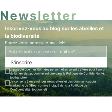
consultez cet article.
Newsletter
Inscrivez-vous au blog sur les abeilles et
la biodiversité
Entrez votre adresse e-mail ici*
S'inscrire
J'accepte que mes données personnelles soient traitées pour l'envoi
de la newsletter, comme indiqué dans la
Politique de Confidentialité
.
(obligatoire)
Je consens à recevoir des newsletters et des communications
marketing de 3Bee, comme indiqué dans la
Politique de
Confidentialité
. (optionnel)