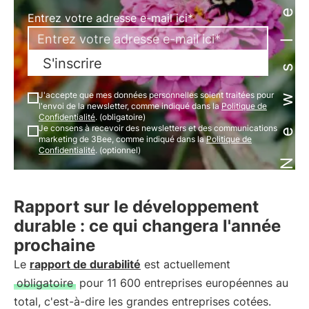
Newsletter
Entrez votre adresse e-mail ici*
S'inscrire
J'accepte que mes données personnelles soient traitées pour
l'envoi de la newsletter, comme indiqué dans la
Politique de
Confidentialité
. (obligatoire)
Je consens à recevoir des newsletters et des communications
marketing de 3Bee, comme indiqué dans la
Politique de
Confidentialité
. (optionnel)
Rapport sur le développement
durable : ce qui changera l'année
prochaine
Le
rapport de durabilité
est actuellement
obligatoire
pour 11 600 entreprises européennes au
total, c'est-à-dire les grandes entreprises cotées.