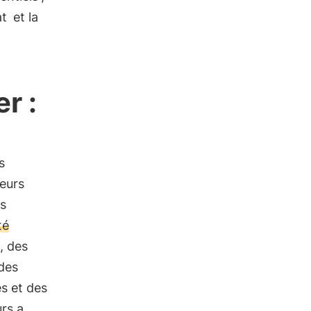
at
et la
r :
s
teurs
es
té
, des
 des
s et des
rs a