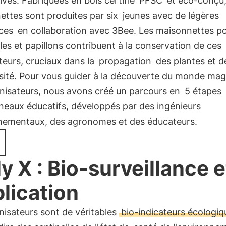
ives. Fabriquées en bois certifié
PFSC
et éco-conçu,
ettes sont produites par six
jeunes avec de légères
ces
en collaboration avec 3Bee. Les maisonnettes p
les et papillons contribuent à la conservation de ces
ateurs, cruciaux dans la
propagation
des plantes et de
rsité. Pour vous guider à la découverte du monde mag
inisateurs, nous avons créé un parcours en
5 étapes
neaux éducatifs, développés par des ingénieurs
nementaux, des agronomes et des éducateurs.
ly X : Bio-surveillance e
lication
inisateurs sont de véritables
bio-indicateurs écologiq