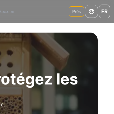
FR
3Bee.com
Près
rotégez les
té
,