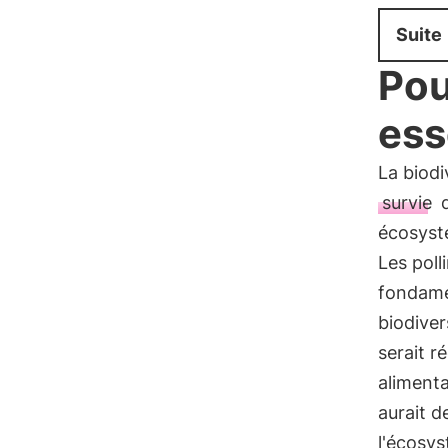
Suite
Pou
ess
La biodi
survie
d
écosyst
Les poll
fondame
biodiver
serait r
alimenta
aurait d
l'écosys