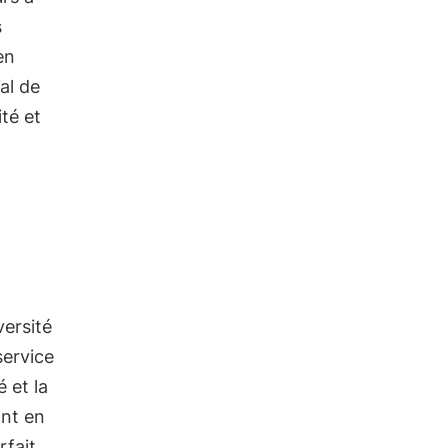
s
en
al de
té et
versité
service
é et la
ant en
rfait