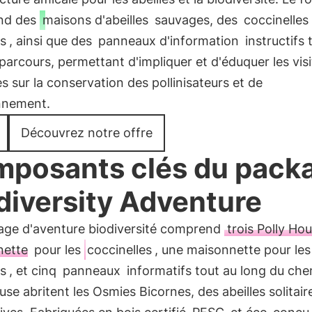
nd des
maisons d'abeilles
sauvages, des
coccinelles
ns
, ainsi que des
panneaux d'information
instructifs 
parcours, permettant d'impliquer et d'éduquer les vis
s sur la conservation des pollinisateurs et de
onnement.
Découvrez notre offre
posants clés du pack
diversity Adventure
age d'aventure biodiversité comprend
trois Polly Ho
nette
pour les
coccinelles
, une maisonnette pour les
ns
, et cinq
panneaux
informatifs tout au long du che
use abritent les Osmies Bicornes, des abeilles solitair