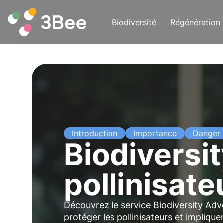
Biodiversité
Régénération
Introduction
Importance
Danger
Biodiversit
pollinisate
Découvrez le service Biodiversity Ad
protéger les
pollinisateurs
et implique