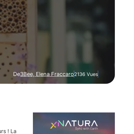
De
3Bee, Elena Fraccaro
2136 Vues
rs ! La