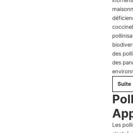
inoffens
maisonn
déficien
coccinel
pollinis
biodive
des poll
des pan
environ
Suite
Pol
App
Les poll