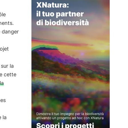
ôle
ments.
e danger
ojet
sur la
e cette
la
des
 la