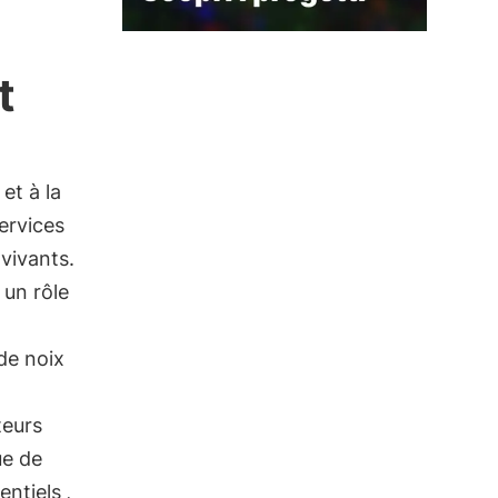
t
et à la
ervices
 vivants.
 un rôle
 de noix
teurs
ue de
entiels
,