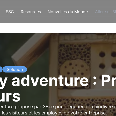
ESG
Resources
Nouvelles du Monde
Aller sur 
Solution
y adventure : P
urs
venture proposé par 3Bee pour
régénérer la biodiversi
r les
visiteurs
et les
employés
de votre entreprise.