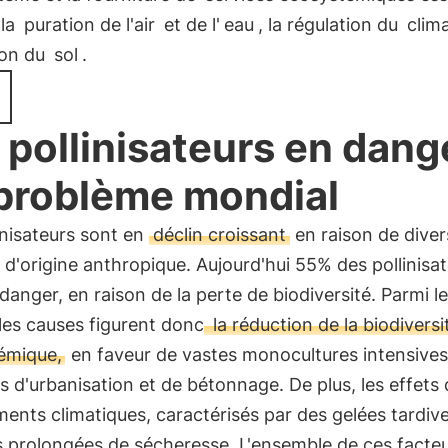
 la
puration de l'air
et de l'
eau
, la régulation du
clim
ion du
sol
.
 pollinisateurs en dange
problème mondial
inisateurs sont en
déclin croissant
en raison de diver
 d'origine anthropique. Aujourd'hui 55% des pollinisa
danger, en raison de la perte de biodiversité. Parmi l
les causes figurent donc
la réduction de la biodiversi
émique,
en faveur de vastes monocultures intensives
s d'urbanisation et de bétonnage. De plus, les effets
nts climatiques, caractérisés par des gelées tardive
s prolongées de sécheresse. L'ensemble de ces facteu