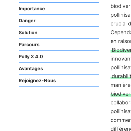
biodiver
Importance
pollinisa
Danger
crucial 
Cependan
Solution
en raiso
Parcours
Biodive
Polly X 4.0
innovant
pollinis
Avantages
durabili
Rejoignez-Nous
manière
biodiver
collabor
pollinis
comment 
différen