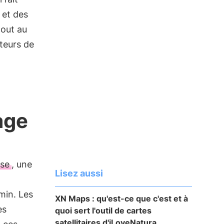
et des
tout au
iteurs de
age
use
, une
Lisez aussi
min. Les
XN Maps : qu'est-ce que c'est et à
es
quoi sert l'outil de cartes
satellitaires d'iLoveNatura