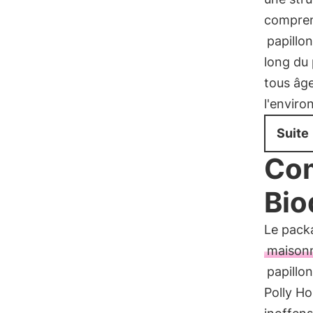
compre
papillo
long du 
tous âge
l'envir
Suite
Com
Bio
Le pack
maison
papillo
Polly Ho