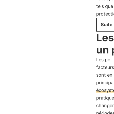
tels que
protect
Suite
Les
un 
Les poll
facteurs
sont en 
principa
écosyst
pratique
changeme
période