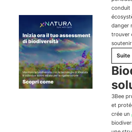
conduit 
écosystè
danger n
trouver
soutenir
Suite
Bio
sol
3Bee pro
et proté
crée un
biodiver
une stru