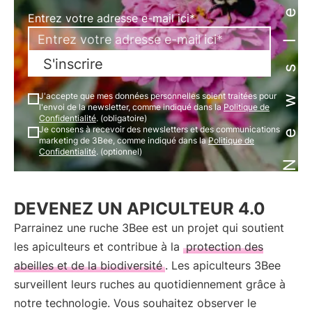
Newsletter
Entrez votre adresse e-mail ici*
S'inscrire
J'accepte que mes données personnelles soient traitées pour
l'envoi de la newsletter, comme indiqué dans la
Politique de
Confidentialité
. (obligatoire)
Je consens à recevoir des newsletters et des communications
marketing de 3Bee, comme indiqué dans la
Politique de
Confidentialité
. (optionnel)
DEVENEZ UN APICULTEUR 4.0
Parrainez une ruche 3Bee est un projet qui soutient
les apiculteurs et contribue à la
protection des
abeilles et de la biodiversité
. Les apiculteurs 3Bee
surveillent leurs ruches au quotidiennement grâce à
notre technologie. Vous souhaitez observer le