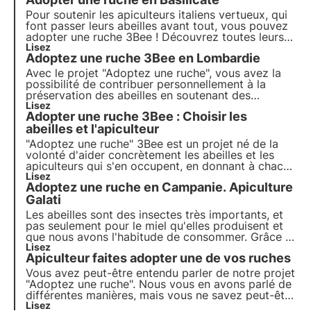
Pour soutenir les apiculteurs italiens vertueux, qui
font passer leurs abeilles avant tout, vous pouvez
adopter une ruche 3Bee ! Découvrez toutes leurs
caractéristiques avec 3Bee. Aujourd'hui, nous nous
Lisez
Adoptez une ruche 3Bee en Lombardie
envolons pour la Basilicate, une région incroyable
qui se distingue par sa riche production de miel.
Avec le projet "Adoptez une ruche", vous avez la
possibilité de contribuer personnellement à la
préservation des abeilles en soutenant des
apiculteurs italiens vertueux, tels que Borgo Il
Lisez
Adopter une ruche 3Bee : Choisir les
Mezzanino. Ces apiculteurs utilisent les systèmes
3Bee pour surveiller leurs ruches en permanence.
abeilles et l'apiculteur
"Adoptez une ruche" 3Bee est un projet né de la
volonté d'aider concrètement les abeilles et les
apiculteurs qui s'en occupent, en donnant à chacun
la possibilité de se rapprocher du monde de ces
Lisez
Adoptez une ruche en Campanie. Apiculture
incroyables pollinisateurs. Découvrez comment
vous pouvez soutenir les apiculteurs et adopter
Galati
des petites abeilles.
Les abeilles sont des insectes très importants, et
pas seulement pour le miel qu'elles produisent et
que nous avons l'habitude de consommer. Grâce à
un intérêt croissant, nous apprenons à les
Lisez
Apiculteur faites adopter une de vos ruches
connaître et sommes de plus en plus conscients
des problèmes auxquels elles et leurs apiculteurs
Vous avez peut-être entendu parler de notre projet
doivent faire face quotidiennement.
"Adoptez une ruche". Nous vous en avons parlé de
différentes manières, mais vous ne savez peut-être
pas comment vous, l'apiculteur, pouvez y
Lisez