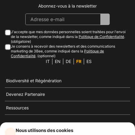
Abonnez-vous à la newsletter
Instagram
Facebook
Linkedin
Youtube
J'accepte que mes données personnelles soient traitées pour l'envoi
de la newsletter, comme indiqué dans la
Politique de Confidentialité
.
(obligatoire)
Je consens à recevoir des newsletters et des communications
marketing de 3Bee, comme indiqué dans la
Politique de
Confidentialité
. (optionnel)
IT
EN
DE
FR
ES
Biodiversité et Régénération
Devenez Partenaire
Ressources
Nous utilisons des cookies