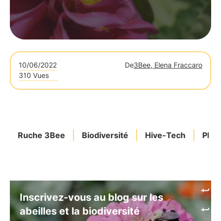
10/06/2022
De
3Bee, Elena Fraccaro
310 Vues
Ruche 3Bee
Biodiversité
Hive-Tech
PRO
Inscrivez-vous au blog sur les
abeilles et la biodiversité