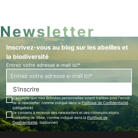
participer. La réussite de ce projet dépend
également de vous.
Newsletter
Inscrivez-vous au blog sur les abeilles et
la biodiversité
Entrez votre adresse e-mail ici*
S'inscrire
J'accepte que mes données personnelles soient traitées pour l'envoi
de la newsletter, comme indiqué dans la
Politique de Confidentialité
.
(obligatoire)
Je consens à recevoir des newsletters et des communications
marketing de 3Bee, comme indiqué dans la
Politique de
Confidentialité
. (optionnel)