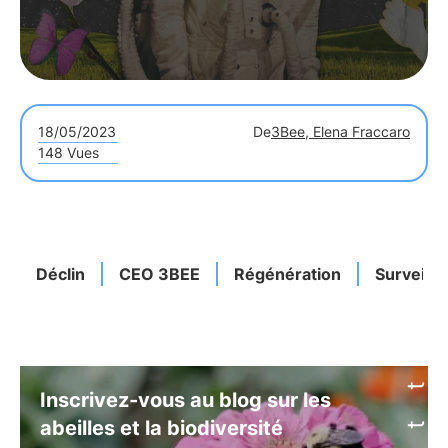
18/05/2023
De
3Bee, Elena Fraccaro
148 Vues
Déclin
CEO 3BEE
Régénération
Surveilla
Inscrivez-vous au blog sur les
abeilles et la biodiversité