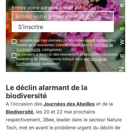
Newsletter
Entrez votre adresse e-mail ici*
S'inscrire
J'accepte que mes données personnelles soient traitées pour
l'envoi de la newsletter, comme indiqué dans la
Politique de
Confidentialité
. (obligatoire)
Je consens à recevoir des newsletters et des communications
marketing de 3Bee, comme indiqué dans la
Politique de
Confidentialité
. (optionnel)
Le déclin alarmant de la
biodiversité
A l'occasion des
Journées des Abeilles
et de la
Biodiversité
, les 20 et 22 mai prochains
respectivement, 3Bee, leader dans le secteur Nature
Tech, met en avant le problème urgent du déclin de