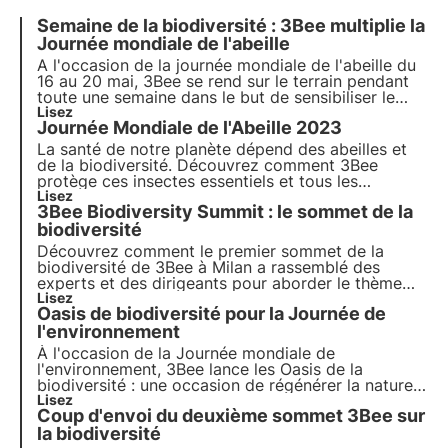
Semaine de la biodiversité : 3Bee multiplie la
Journée mondiale de l'abeille
A l'occasion de la journée mondiale de l'abeille du
16 au 20 mai, 3Bee se rend sur le terrain pendant
toute une semaine dans le but de sensibiliser le
plus grand nombre à l'importance des enjeux
Lisez
Journée Mondiale de l'Abeille 2023
fondamentaux liés à la sauvegarde de la planète et
au maintien de la biodiversité.
La santé de notre planète dépend des abeilles et
de la biodiversité. Découvrez comment 3Bee
protège ces insectes essentiels et tous les
pollinisateurs à l'occasion de la Journée mondiale
Lisez
3Bee Biodiversity Summit : le sommet de la
de l'abeille 2023.
biodiversité
Découvrez comment le premier sommet de la
biodiversité de 3Bee à Milan a rassemblé des
experts et des dirigeants pour aborder le thème
important de la biodiversité. Découvrez les
Lisez
Oasis de biodiversité pour la Journée de
groupes de discussion, les intervenants et les
principales initiatives en faveur de la conservation
l'environnement
de la biodiversité.
À l'occasion de la Journée mondiale de
l'environnement, 3Bee lance les
Oasis de la
biodiversité
: une occasion de
régénérer la nature
et de préserver les pollinisateurs
Lisez
. Rejoignez-nous
Coup d'envoi du deuxième sommet 3Bee sur
et découvrez comment notre mission allie
technologie de pointe
la biodiversité
et engagement