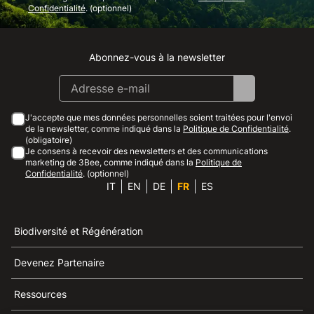
Confidentialité
. (optionnel)
Abonnez-vous à la newsletter
Instagram
Facebook
Linkedin
Youtube
J'accepte que mes données personnelles soient traitées pour l'envoi
de la newsletter, comme indiqué dans la
Politique de Confidentialité
.
(obligatoire)
Je consens à recevoir des newsletters et des communications
marketing de 3Bee, comme indiqué dans la
Politique de
Confidentialité
. (optionnel)
IT
EN
DE
FR
ES
Biodiversité et Régénération
Devenez Partenaire
Ressources