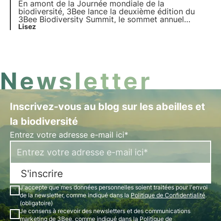
environnemental.
En amont de la Journée mondiale de la
biodiversité, 3Bee lance la deuxième édition du
3Bee Biodiversity Summit, le sommet annuel
entièrement dédié à la biodiversité qui se tiendra le
Lisez
21 mai 2024 à Milan. Découvrez le programme, les
activités et les modalités de participation.
Newsletter
Inscrivez-vous au blog sur les abeilles et
la biodiversité
Entrez votre adresse e-mail ici*
S'inscrire
J'accepte que mes données personnelles soient traitées pour l'envoi
de la newsletter, comme indiqué dans la
Politique de Confidentialité
.
(obligatoire)
Je consens à recevoir des newsletters et des communications
marketing de 3Bee, comme indiqué dans la
Politique de