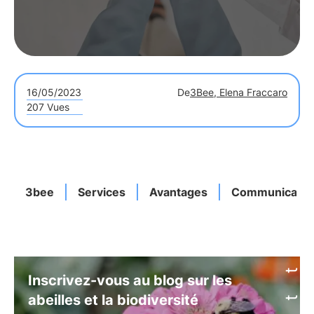
16/05/2023
De
3Bee, Elena Fraccaro
207 Vues
3bee
Services
Avantages
Communicatio
Inscrivez-vous au blog sur les
abeilles et la biodiversité