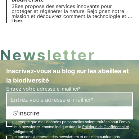
3Bee propose des services innovants pour
protéger et régénérer la nature. Rejoignez notre
mission et découvrez comment la technologie et la
durabilité se rejoignent pour créer un avenir plus
Lisez
vert pour les entreprises et la planète.
Newsletter
Inscrivez-vous au blog sur les abeilles et
la biodiversité
Entrez votre adresse e-mail ici*
S'inscrire
J'accepte que mes données personnelles soient traitées pour l'envoi
de la newsletter, comme indiqué dans la
Politique de Confidentialité
.
(obligatoire)
Je consens à recevoir des newsletters et des communications