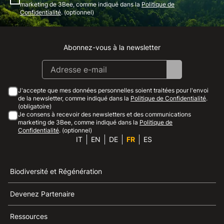
marketing de 3Bee, comme indiqué dans la
Politique de
Confidentialité
. (optionnel)
Abonnez-vous à la newsletter
Instagram
Facebook
Linkedin
Youtube
J'accepte que mes données personnelles soient traitées pour l'envoi
de la newsletter, comme indiqué dans la
Politique de Confidentialité
.
(obligatoire)
Je consens à recevoir des newsletters et des communications
marketing de 3Bee, comme indiqué dans la
Politique de
Confidentialité
. (optionnel)
IT
EN
DE
FR
ES
Biodiversité et Régénération
Devenez Partenaire
Ressources