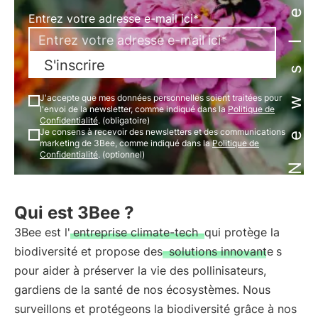
Newsletter
Entrez votre adresse e-mail ici*
S'inscrire
J'accepte que mes données personnelles soient traitées pour
l'envoi de la newsletter, comme indiqué dans la
Politique de
Confidentialité
. (obligatoire)
Je consens à recevoir des newsletters et des communications
marketing de 3Bee, comme indiqué dans la
Politique de
Confidentialité
. (optionnel)
Qui est 3Bee ?
3Bee est l'
entreprise climate-tech
qui protège la
biodiversité et propose des
solutions innovante
s
pour aider à préserver la vie des pollinisateurs,
gardiens de la santé de nos écosystèmes. Nous
surveillons et protégeons la biodiversité grâce à nos