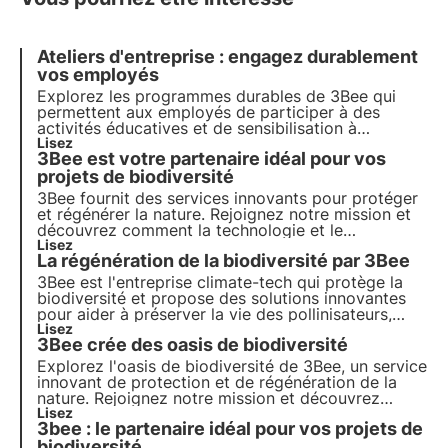
Ateliers d'entreprise : engagez durablement
vos employés
Explorez les programmes durables de 3Bee qui
permettent aux employés de participer à des
activités éducatives et de sensibilisation à
l'environnement. De la participation à des ateliers
Lisez
3Bee est votre partenaire idéal pour vos
d'apiculture, à notre Academy 3bee et à la
dégustation de la biodiversité, renforcez
projets de biodiversité
l'engagement de vos employés
3Bee fournit des services innovants pour protéger
et régénérer la nature. Rejoignez notre mission et
découvrez comment la technologie et le
développement durable se rejoignent pour créer un
Lisez
La régénération de la biodiversité par 3Bee
avenir plus vert pour les entreprises et la planète.
3Bee est l'entreprise climate-tech qui protège la
biodiversité et propose des solutions innovantes
pour aider à préserver la vie des pollinisateurs,
gardiens de la santé de nos écosystèmes.
Lisez
3Bee crée des oasis de biodiversité
Découvrez comment 3Bee travaille à la
régénération de la biodiversité.
Explorez l'oasis de biodiversité de 3Bee, un service
innovant de protection et de régénération de la
nature. Rejoignez notre mission et découvrez
comment la technologie et le développement
Lisez
3bee : le partenaire idéal pour vos projets de
durable se rencontrent pour créer un avenir plus
vert pour les entreprises et la planète.
biodiversité