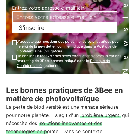
Newsletter
Entrez votre adresse e-mail ici*
S'inscrire
J'accepte que mes données personnelles soient traitées pour
l'envoi de la newsletter, comme indiqué dans la
Politique de
Confidentialité
. (obligatoire)
Je consens à recevoir des newsletters et des communications
marketing de 3Bee, comme indiqué dans la
Politique de
Confidentialité
. (optionnel)
Les bonnes pratiques de 3Bee en
matière de photovoltaïque
La perte de biodiversité est une menace sérieuse
pour notre planète. Il s'agit d'un
problème urgent
qui
nécessite des
solutions innovantes et des
technologies de pointe
. Dans ce contexte,