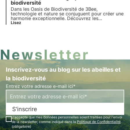
biodiversité
Dans les Oasis de Biodiversité de 3Bee,
technologie et nature se conjuguent pour créer une
harmonie exceptionnelle. Découvrez les
technologies de pointe de 3Bee et leur rôle
Lisez
fondamental dans la régénération des
écosystèmes et de la biodiversité au sein des
Oasis.
Newsletter
Inscrivez-vous au blog sur les abeilles et
la biodiversité
Entrez votre adresse e-mail ici*
S'inscrire
J'accepte que mes données personnelles soient traitées pour l'envoi
de la newsletter, comme indiqué dans la
Politique de Confidentialité
.
(obligatoire)