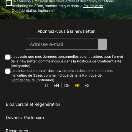
Je consens à recevoir des newsletters et des communications
marketing de 3Bee, comme indiqué dans la
Politique de
Confidentialité
. (optionnel)
Abonnez-vous à la newsletter
Instagram
Facebook
Linkedin
Youtube
J'accepte que mes données personnelles soient traitées pour l'envoi
de la newsletter, comme indiqué dans la
Politique de Confidentialité
.
(obligatoire)
Je consens à recevoir des newsletters et des communications
marketing de 3Bee, comme indiqué dans la
Politique de
Confidentialité
. (optionnel)
IT
EN
DE
FR
ES
Biodiversité et Régénération
Devenez Partenaire
Ressources