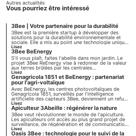
Autres actualités
Vous pourriez être intéressé
3Bee | Votre partenaire pour la durabilité
3Bee est la première startup à développer des
solutions pour la
durabilité
environnementale et
sociale. Elle a mis au point une technologie unique
pour surveiller les abeilles et la biodiversité. Avec
Lisez
3Bee BeEnergy
plus de 300 entreprises partenaires et plus de 150
000 clients, elle veut s'imposer comme un leader
S'il vous plaît, faites l'abeille dans mon jardin. Le
de la protection de l'environnement.
projet 3Bee ReEnergy vise à redonner de la valeur
aux terres brûlées par les centrales
photovoltaïques et éoliennes. Malheureusement, le
Lisez
Genagricola 1851 et BeEnergy : partenariat
syndrome NIMBY est la principale raison pour
laquelle on n'investit pas assez dans les énergies
pour l'agri-voltaïque
renouvelables en Italie. Les abeilles et l'énergie
Avec BeEnergy, les
centres photovoltaïques
de
photovoltaïque peuvent se renforcer mutuellement.
Genagricola 1851, surveillés par l'intelligence
artificielle des capteurs
3Bee
, deviennent un refuge
pour les abeilles et préservent la biodiversité.
Lisez
Apiculteur 3Abeille : régénérer la nature
3Bee veut révolutionner le monde de l'apiculture.
Les apiculteurs ont accès au plus grand projet de
surveillance, de régénération et de communication
de la biodiversité. Notre objectif est de créer des
Lisez
Oasis 3Bee : technologie pour le suivi de la
agriculteurs de la biodiversité.