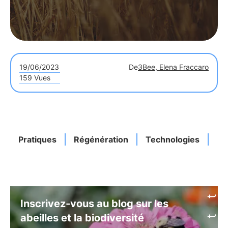
19/06/2023
De
3Bee, Elena Fraccaro
159 Vues
Pratiques
Régénération
Technologies
Ré
Inscrivez-vous au blog sur les
abeilles et la biodiversité